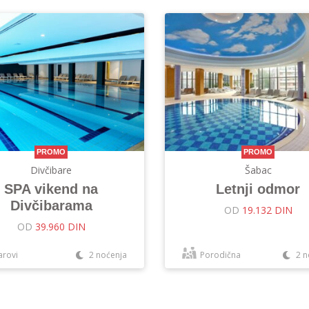
PROMO
PROMO
Divčibare
Šabac
SPA vikend na
Letnji odmor
Divčibarama
OD
19.132 DIN
OD
39.960 DIN
arovi
2 noćenja
Porodična
2 n