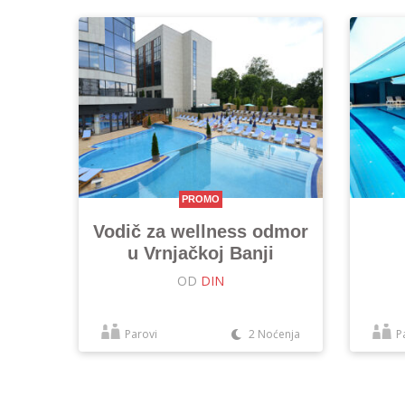
PROMO
Vodič za wellness odmor
u Vrnjačkoj Banji
OD
DIN
Parovi
2 Noćenja
P