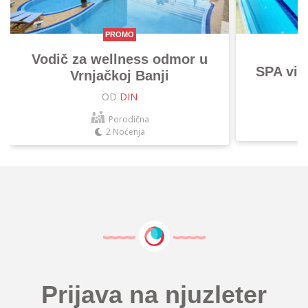
PROMO
Vodič za wellness odmor u
SPA vik
Vrnjačkoj Banji
OD
DIN
Porodična
2 Noćenja
Prijava na njuzleter