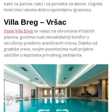
kako za parove, tako i za porodice sa decom. Uzgred,
hotel ima i veoma dobro opremljenu igraonicu.
Villa Breg – Vršac
Hotel Villa Breg
se nalazi na obroncima Vršačkih
planina, gostima nudi nesvakidašnji komfor u
okruženju predivno aranžiranih vrtova. Daleko od
gradske vreve, svojim posetiocima nudi prijatno
utočište u lepotama prirodnog ambijenta.