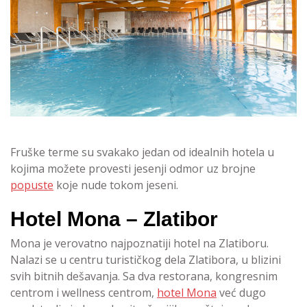
Fruške terme su svakako jedan od idealnih hotela u
kojima možete provesti jesenji odmor uz brojne
popuste
koje nude tokom jeseni.
Hotel Mona – Zlatibor
Mona je verovatno najpoznatiji hotel na Zlatiboru.
Nalazi se u centru turističkog dela Zlatibora, u blizini
svih bitnih dešavanja. Sa dva restorana, kongresnim
centrom i wellness centrom,
hotel Mona
već dugo