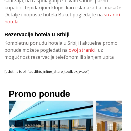
sadržaja, na raspolaganju su vam saune, parno
kupatilo, tepidarijum klupe, kao i slana soba i masaže.
Detalje i popuste hotela Buket pogledajte na
stranici
hotela.
Rezervacije hotela u Srbiji
Kompletnu ponudu hotela u Srbiji i aktuelne promo
ponude možete pogledati na
ovoj stranici
, uz
mogućnost rezervacije telefonom ili slanjem upita.
[addthis tool="addthis_inline_share_toolbox_wtee"]
Promo ponude