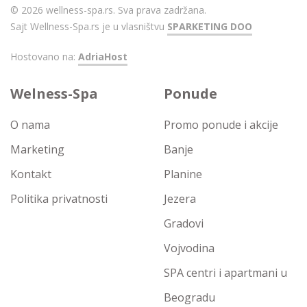
© 2026 wellness-spa.rs. Sva prava zadržana.
Sajt Wellness-Spa.rs je u vlasništvu
SPARKETING DOO
Hostovano na:
AdriaHost
Welness-Spa
Ponude
O nama
Promo ponude i akcije
Marketing
Banje
Kontakt
Planine
Politika privatnosti
Jezera
Gradovi
Vojvodina
SPA centri i apartmani u
Beogradu