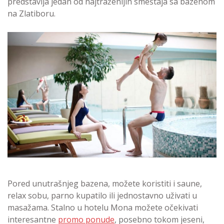
predstavlja jedan od najtraženijih smeštaja sa bazenom
na Zlatiboru.
Pored unutrašnjeg bazena, možete koristiti i saune,
relax sobu, parno kupatilo ili jednostavno uživati u
masažama. Stalno u hotelu Mona možete očekivati
interesantne
promo ponude
, posebno tokom jeseni,