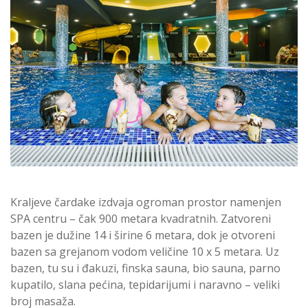
Kraljeve čardake izdvaja ogroman prostor namenjen
SPA centru – čak 900 metara kvadratnih. Zatvoreni
bazen je dužine 14 i širine 6 metara, dok je otvoreni
bazen sa grejanom vodom veličine 10 x 5 metara. Uz
bazen, tu su i đakuzi, finska sauna, bio sauna, parno
kupatilo, slana pećina, tepidarijumi i naravno – veliki
broj masaža.