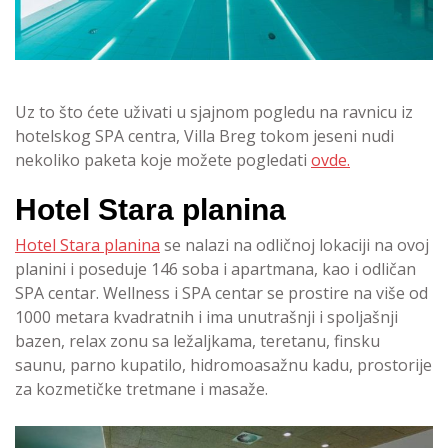
Uz to što ćete uživati u sjajnom pogledu na ravnicu iz
hotelskog SPA centra, Villa Breg tokom jeseni nudi
nekoliko paketa koje možete pogledati
ovde.
Hotel Stara planina
Hotel Stara planina
se nalazi na odličnoj lokaciji na ovoj
planini i poseduje 146 soba i apartmana, kao i odličan
SPA centar. Wellness i SPA centar se prostire na više od
1000 metara kvadratnih i ima unutrašnji i spoljašnji
bazen, relax zonu sa ležaljkama, teretanu, finsku
saunu, parno kupatilo, hidromoasažnu kadu, prostorije
za kozmetičke tretmane i masaže.