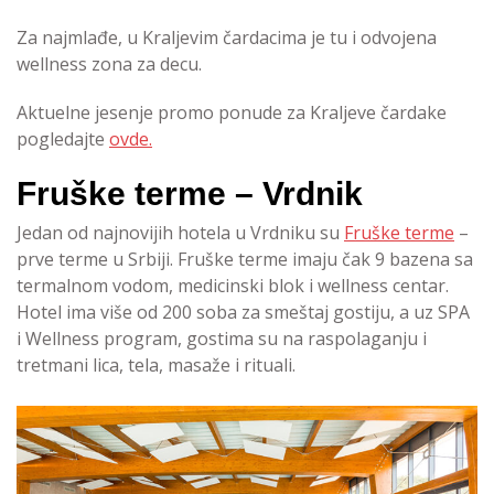
Za najmlađe, u Kraljevim čardacima je tu i odvojena
wellness zona za decu.
Aktuelne jesenje promo ponude za Kraljeve čardake
pogledajte
ovde.
Fruške terme – Vrdnik
Jedan od najnovijih hotela u Vrdniku su
Fruške terme
–
prve terme u Srbiji. Fruške terme imaju čak 9 bazena sa
termalnom vodom, medicinski blok i wellness centar.
Hotel ima više od 200 soba za smeštaj gostiju, a uz SPA
i Wellness program, gostima su na raspolaganju i
tretmani lica, tela, masaže i rituali.