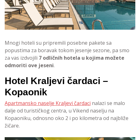
Mnogi hoteli su pripremili posebne pakete sa
popustima za boravak tokom jesenje sezone, pa smo
za vas izdvojili
7 odličnih hotela u kojima možete
odmoriti ove jeseni
.
Hotel Kraljevi čardaci –
Kopaonik
Apartmansko naselje Kraljevi čardaci
nalazi se malo
dalje od turističkog centra, u Vikend naselju na
Kopaoniku, odnosno oko 2 i po kilometra od najbliže
žičare.