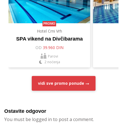
PROMO
Hotel Crni Vrh
Hot
SPA vikend na Divčibarama
Let
OD
39.960 DIN
O
Parovi
2 noćenja
vidi sve
promo ponude
Ostavite odgovor
You must be logged in to post a comment.