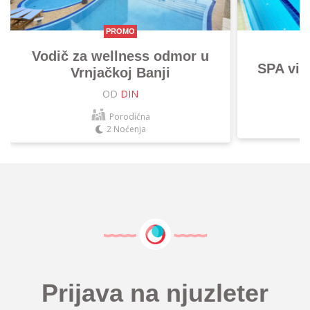
PROMO
Vodič za wellness odmor u
SPA vik
Vrnjačkoj Banji
OD
DIN
Porodična
2 Noćenja
Prijava na njuzleter