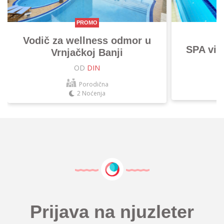
PROMO
Vodič za wellness odmor u
SPA vik
Vrnjačkoj Banji
OD
DIN
Porodična
2 Noćenja
Prijava na njuzleter