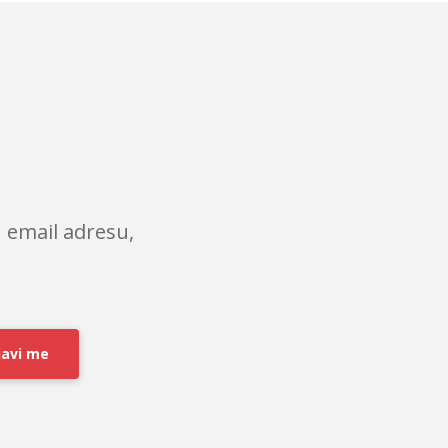
 email adresu,
javi me