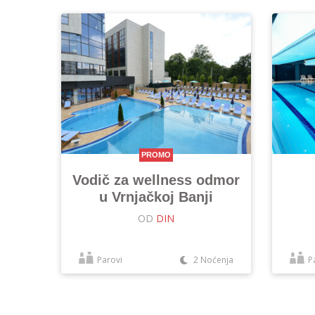
PROMO
Vodič za wellness odmor
u Vrnjačkoj Banji
OD
DIN
Parovi
2 Noćenja
P