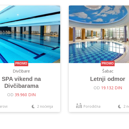
PROMO
PROMO
Divčibare
Šabac
SPA vikend na
Letnji odmor
Divčibarama
OD
19.132 DIN
OD
39.960 DIN
arovi
2 noćenja
Porodična
2 n