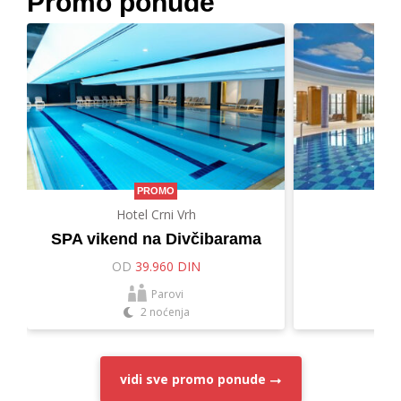
Promo ponude
PROMO
Hotel Crni Vrh
Hot
SPA vikend na Divčibarama
Let
OD
39.960 DIN
O
Parovi
2 noćenja
vidi sve
promo ponude