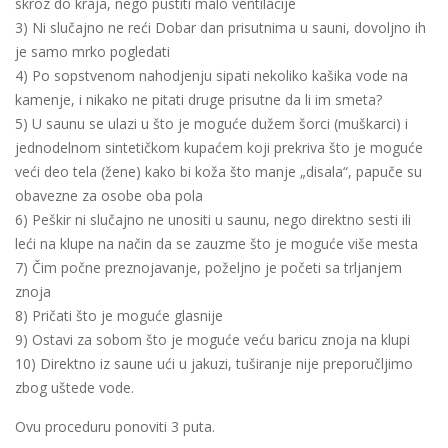
skroz do kraja, nego pustiti malo ventilacije
3) Ni slučajno ne reći Dobar dan prisutnima u sauni, dovoljno ih
je samo mrko pogledati
4) Po sopstvenom nahodjenju sipati nekoliko kašika vode na
kamenje, i nikako ne pitati druge prisutne da li im smeta?
5) U saunu se ulazi u što je moguće dužem šorci (muškarci) i
jednodelnom sintetičkom kupaćem koji prekriva što je moguće
veći deo tela (žene) kako bi koža što manje „disala“, papuče su
obavezne za osobe oba pola
6) Peškir ni slučajno ne unositi u saunu, nego direktno sesti ili
leći na klupe na način da se zauzme što je moguće više mesta
7) Čim počne preznojavanje, poželjno je početi sa trljanjem
znoja
8) Pričati što je moguće glasnije
9) Ostavi za sobom što je moguće veću baricu znoja na klupi
10) Direktno iz saune ući u jakuzi, tuširanje nije preporučljimo
zbog uštede vode.
Ovu proceduru ponoviti 3 puta.