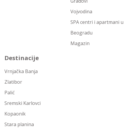
Gradovi
Vojvodina
SPA centri i apartmani u
Beogradu
Magazin
Destinacije
Vrnjačka Banja
Zlatibor
Palić
Sremski Karlovci
Kopaonik
Stara planina