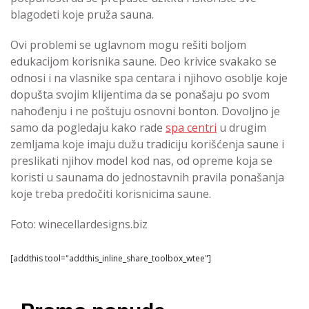
blagodeti koje pruža sauna.
Ovi problemi se uglavnom mogu rešiti boljom
edukacijom korisnika saune. Deo krivice svakako se
odnosi i na vlasnike spa centara i njihovo osoblje koje
dopušta svojim klijentima da se ponašaju po svom
nahođenju i ne poštuju osnovni bonton. Dovoljno je
samo da pogledaju kako rade
spa centri
u drugim
zemljama koje imaju dužu tradiciju korišćenja saune i
preslikati njihov model kod nas, od opreme koja se
koristi u saunama do jednostavnih pravila ponašanja
koje treba predočiti korisnicima saune.
Foto: winecellardesigns.biz
[addthis tool="addthis_inline_share_toolbox_wtee"]