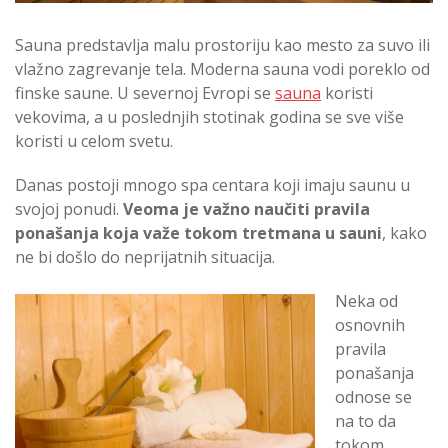
Sauna predstavlja malu prostoriju kao mesto za suvo ili
vlažno zagrevanje tela. Moderna sauna vodi poreklo od
finske saune. U severnoj Evropi se
sauna
koristi
vekovima, a u poslednjih stotinak godina se sve više
koristi u celom svetu.
Danas postoji mnogo spa centara koji imaju saunu u
svojoj ponudi.
Veoma je važno naučiti pravila
ponašanja koja važe tokom tretmana u sauni
, kako
ne bi došlo do neprijatnih situacija.
Neka od
osnovnih
pravila
ponašanja
odnose se
na to da
tokom