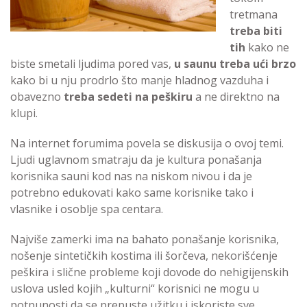
tretmana
treba biti
tih
kako ne
biste smetali ljudima pored vas,
u saunu treba ući brzo
kako bi u nju prodrlo što manje hladnog vazduha i
obavezno
treba sedeti na peškiru
a ne direktno na
klupi.
Na internet forumima povela se diskusija o ovoj temi.
Ljudi uglavnom smatraju da je kultura ponašanja
korisnika sauni kod nas na niskom nivou i da je
potrebno edukovati kako same korisnike tako i
vlasnike i osoblje spa centara.
Najviše zamerki ima na bahato ponašanje korisnika,
nošenje sintetičkih kostima ili šorčeva, nekorišćenje
peškira i slične probleme koji dovode do nehigijenskih
uslova usled kojih „kulturni“ korisnici ne mogu u
potpunosti da se prepuste užitku i iskoriste sve