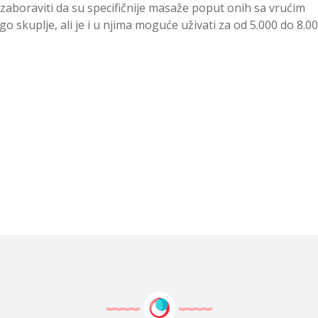
zaboraviti da su specifičnije masaže poput onih sa vrućim
 skuplje, ali je i u njima moguće uživati za od 5.000 do 8.0