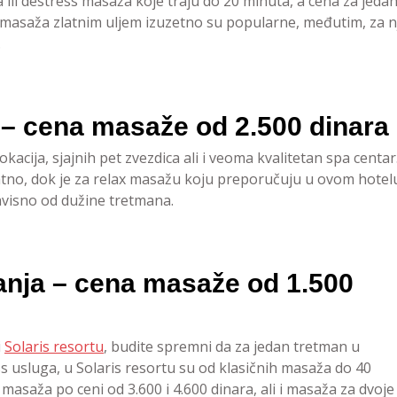
ca ili destress masaža koje traju do 20 minuta, a cena za jeda
 masaža zlatnim uljem izuzetno su popularne, međutim, za n
.
 – cena masaže od 2.500 dinara
okacija, sjajnih pet zvezdica ali i veoma kvalitetan spa centar
atno, dok je za relax masažu koju preporučuju u ovom hotel
zavisno od dužine tretmana.
banja – cena masaže od 1.500
i
Solaris resortu
, budite spremni da za jedan tretman u
s usluga, u Solaris resortu su od klasičnih masaža do 40
asaža po ceni od 3.600 i 4.600 dinara, ali i masaža za dvoje