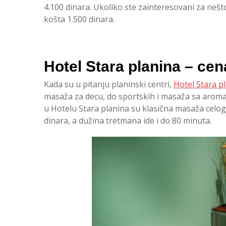
4.100 dinara. Ukoliko ste zainteresovani za nešt
košta 1.500 dinara.
Hotel Stara planina – ce
Kada su u pitanju planinski centri,
Hotel Stara p
masaža za decu, do sportskih i masaža sa aromat
u Hotelu Stara planina su klasična masaža celog
dinara, a dužina tretmana ide i do 80 minuta.