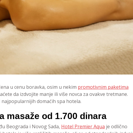
učena u cenu boravka, osim u nekim
promotivnim paketima
ćete da izdvojite manje ili više novca za ovakve tretmane.
najpopularnijih domaćih spa hotela.
a masaže od 1.700 dinara
zmeđu Beograda i Novog Sada,
Hotel Premier Aqua
je odlično