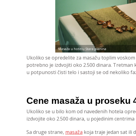
Masaža u hotelu Stara planina
Ukoliko se opredelite za masažu toplim voskom
potrebno je izdvojiti oko 2.500 dinara. Tretman 
u potpunosti čisti telo i sastoji se od nekoliko fa
Cene masaža u proseku 4
Ukoliko se u bilo kom od navedenih hotela opre
izdvojite oko 2.500 dinara, u pojedinim centrima
Sa druge strane,
masaža
koja traje jedan sat ili