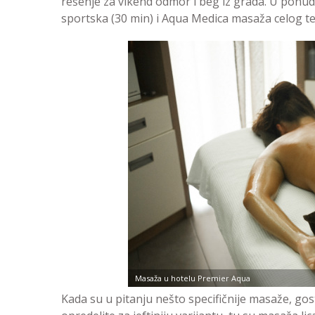
rešenje za vikend odmor i beg iz grada. U ponudi 
sportska (30 min) i Aqua Medica masaža celog tel
Masaža u hotelu Premier Aqua
Kada su u pitanju nešto specifičnije masaže, gos