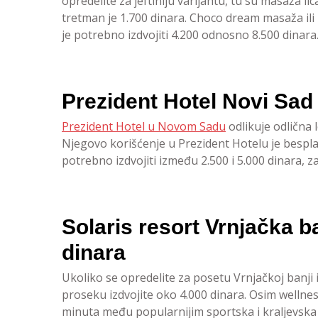
opredelite za jeftiniju varijantu, tu su masaža li
tretman je 1.700 dinara. Choco dream masaža ili
je potrebno izdvojiti 4.200 odnosno 8.500 dinara
Prezident Hotel Novi Sad
Prezident Hotel u Novom Sadu
odlikuje odlična l
Njegovo korišćenje u Prezident Hotelu je bespl
potrebno izdvojiti između 2.500 i 5.000 dinara, 
Solaris resort Vrnjačka 
dinara
Ukoliko se opredelite za posetu Vrnjačkoj banji 
proseku izdvojite oko 4.000 dinara. Osim wellnes
minuta među popularnijim sportska i kraljevska m