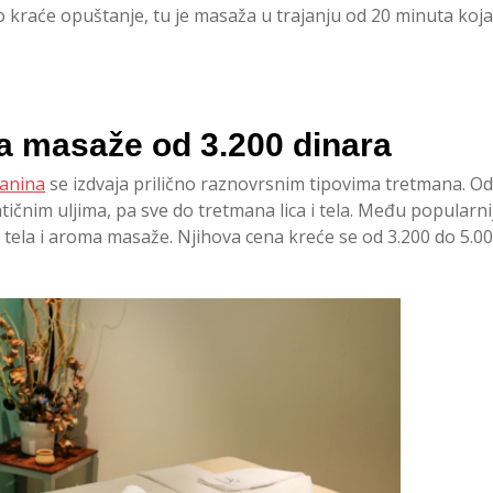
o kraće opuštanje, tu je masaža u trajanju od 20 minuta koja
na masaže od 3.200 dinara
lanina
se izdvaja prilično raznovrsnim tipovima tretmana. Od
ičnim uljima, pa sve do tretmana lica i tela. Među popularni
 tela i aroma masaže. Njihova cena kreće se od 3.200 do 5.0