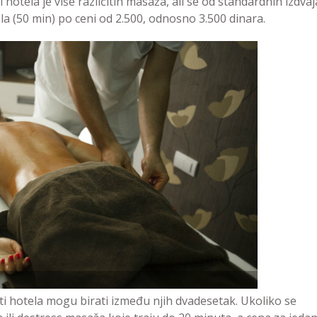
hotela je više različitih masaža, ali se od standardnih izdvaj
a (50 min) po ceni od 2.500, odnosno 3.500 dinara.
ti hotela mogu birati između njih dvadesetak. Ukoliko se