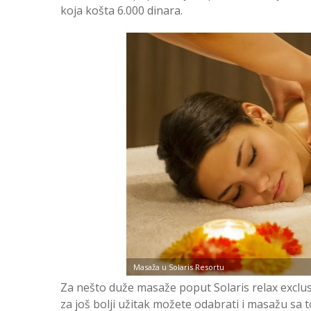
koja košta 6.000 dinara.
Masaža u Solaris Resortu
Za nešto duže masaže poput Solaris relax exclusive
za još bolji užitak možete odabrati i masažu sa