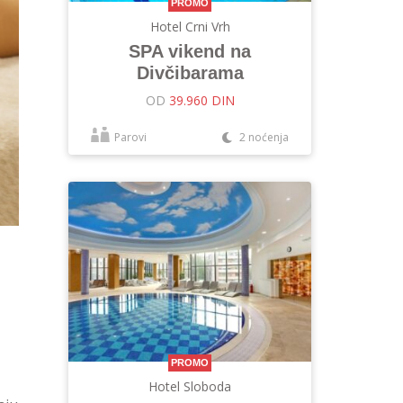
PROMO
Hotel Crni Vrh
SPA vikend na
Divčibarama
OD
39.960 DIN
Parovi
2 noćenja
PROMO
Hotel Sloboda