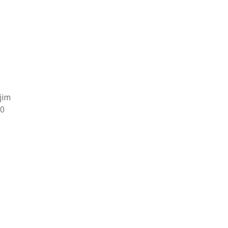
jim
00