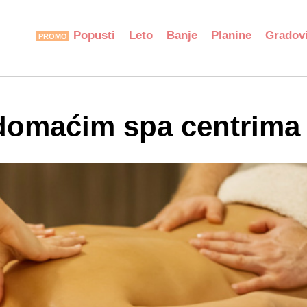
Popusti
Leto
Banje
Planine
Gradov
domaćim spa centrima