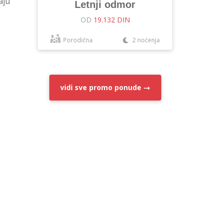
aju
Letnji odmor
OD
19.132 DIN
Porodična
2 noćenja
vidi sve
promo ponude