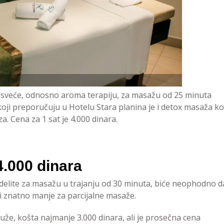
 sveće, odnosno aroma terapiju, za masažu od 25 minuta
koji preporučuju u Hotelu Stara planina je i detox masaža ko
za. Cena za 1 sat je 4.000 dinara.
.000 dinara
delite za masažu u trajanju od 30 minuta, biće neophodno d
 i znatno manje za parcijalne masaže.
 duže, košta najmanje 3.000 dinara, ali je prosečna cena