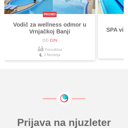
PROMO
Vodič za wellness odmor u
SPA vik
Vrnjačkoj Banji
OD
DIN
Porodična
2 Noćenja
Prijava na njuzleter