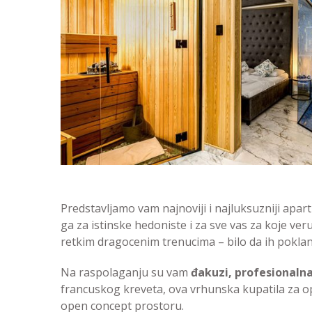
Predstavljamo vam najnoviji i najluksuzniji apa
ga za istinske hedoniste i za sve vas za koje v
retkim dragocenim trenucima – bilo da ih poklanj
Na raspolaganju su vam
đakuzi, profesionalna
francuskog kreveta, ova vrhunska kupatila za o
open concept prostoru.