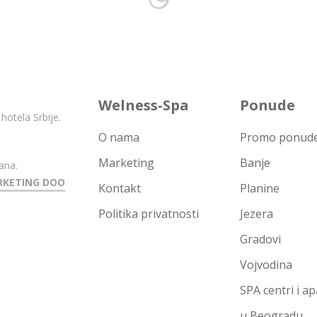
Welness-Spa
Ponude
hotela Srbije.
O nama
Promo ponude 
Marketing
Banje
ana.
RKETING DOO
Kontakt
Planine
Politika privatnosti
Jezera
Gradovi
Vojvodina
SPA centri i a
u Beogradu