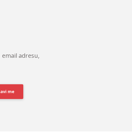
 email adresu,
javi me