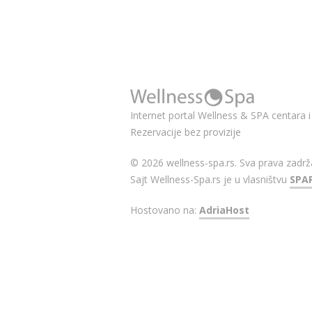
Internet portal Wellness & SPA centara i 
Rezervacije bez provizije
© 2026 wellness-spa.rs. Sva prava zadrž
Sajt Wellness-Spa.rs je u vlasništvu
SPA
Hostovano na:
AdriaHost