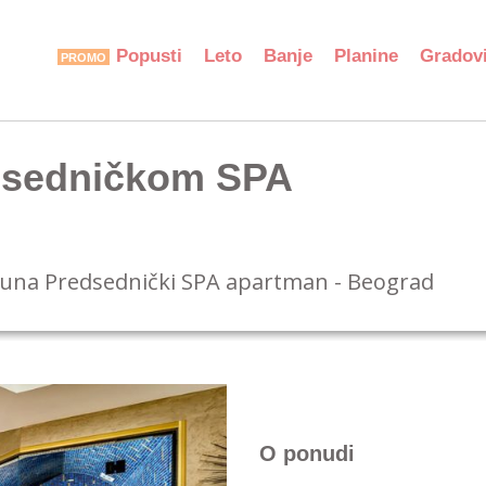
Popusti
Leto
Banje
Planine
Gradov
edsedničkom SPA
guna Predsednički SPA apartman - Beograd
O ponudi