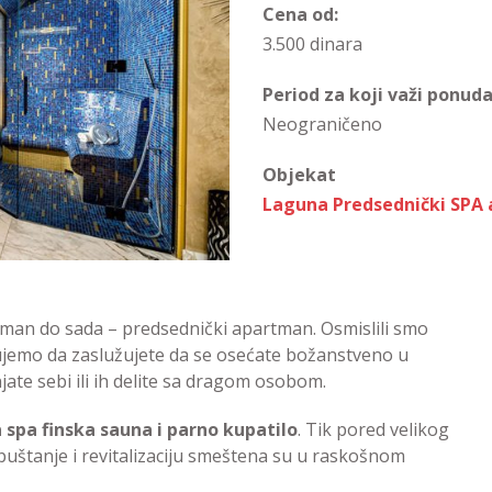
Cena od:
3.500 dinara
Period za koji važi ponuda
Neograničeno
Objekat
Laguna Predsednički SPA
rtman do sada – predsednički apartman. Osmislili smo
erujemo da zaslužujete da se osećate božanstveno u
ate sebi ili ih delite sa dragom osobom.
 spa finska sauna i parno kupatilo
. Tik pored velikog
puštanje i revitalizaciju smeštena su u raskošnom