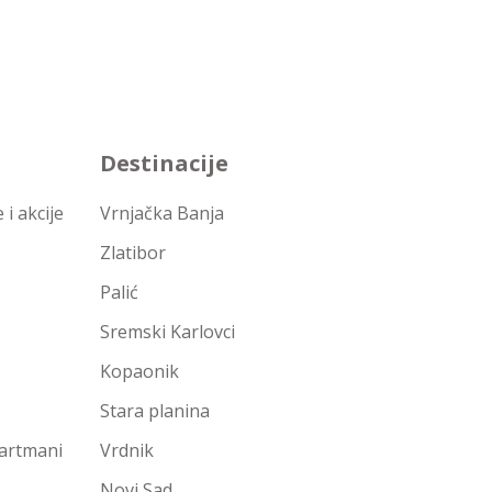
Destinacije
i akcije
Vrnjačka Banja
Zlatibor
Palić
Sremski Karlovci
Kopaonik
Stara planina
partmani
Vrdnik
Novi Sad