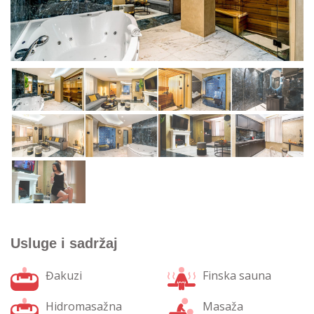
Usluge i sadržaj
Đakuzi
Finska sauna
Hidromasažna
Masaža