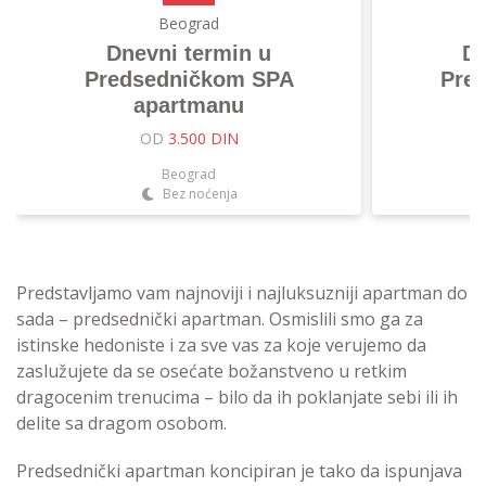
Beograd
Dnevni termin u
Dn
Predsedničkom SPA
Pre
apartmanu
OD
3.500 DIN
Beograd
Bez noćenja
Predstavljamo vam najnoviji i najluksuzniji apartman do
sada – predsednički apartman. Osmislili smo ga za
istinske hedoniste i za sve vas za koje verujemo da
zaslužujete da se osećate božanstveno u retkim
dragocenim trenucima – bilo da ih poklanjate sebi ili ih
delite sa dragom osobom.
Predsednički apartman koncipiran je tako da ispunjava