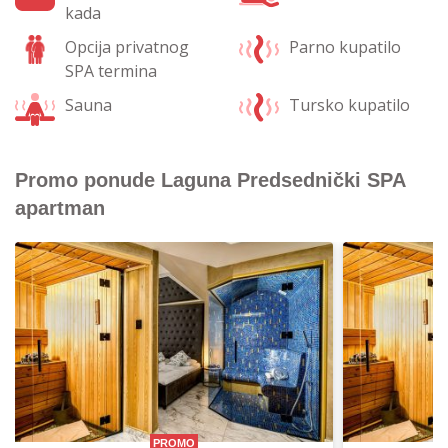
kada
Opcija privatnog
Parno kupatilo
SPA termina
Sauna
Tursko kupatilo
Promo ponude Laguna Predsednički SPA
apartman
PROMO