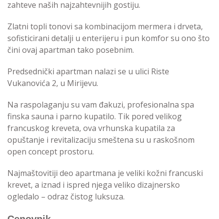
zahteve naših najzahtevnijih gostiju.
Zlatni topli tonovi sa kombinacijom mermera i drveta,
sofisticirani detalji u enterijeru i pun komfor su ono što
čini ovaj apartman tako posebnim.
Predsednički apartman nalazi se u ulici Riste
Vukanovića 2, u Mirijevu.
Na raspolaganju su vam đakuzi, profesionalna spa
finska sauna i parno kupatilo. Tik pored velikog
francuskog kreveta, ova vrhunska kupatila za
opuštanje i revitalizaciju smeštena su u raskošnom
open concept prostoru.
Najmaštovitiji deo apartmana je veliki kožni francuski
krevet, a iznad i ispred njega veliko dizajnersko
ogledalo – odraz čistog luksuza.