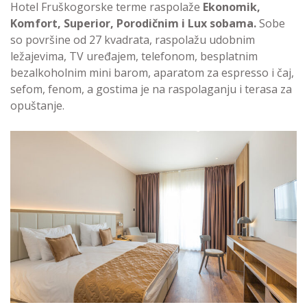
Hotel Fruškogorske terme raspolaže
Ekonomik,
Komfort, Superior, Porodičnim i Lux sobama.
Sobe
so površine od 27 kvadrata, raspolažu udobnim
ležajevima, TV uređajem, telefonom, besplatnim
bezalkoholnim mini barom, aparatom za espresso i čaj,
sefom, fenom, a gostima je na raspolaganju i terasa za
opuštanje.