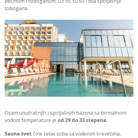
pećinom i toboganom. Uz to, tu su i dva spoljašnja
tobogana.
Osam unutrašnjih i spoljašnjih bazena sa termalnom
vodom temperature je
od 29 do 33 stepena.
Sauna svet
čine relax soba sa vodenim krevetima,