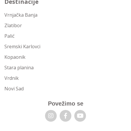
Destinacije
Vrnjačka Banja
Zlatibor
Palić
Sremski Karlovci
Kopaonik
Stara planina
Vrdnik
Novi Sad
Povežimo se