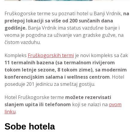
Fruškogorske terme su poznati hotel u Banji Vrdnik,
na
prelepoj lokaciji sa više od 200 sunčanih dana
godišnje.
Banja Vrdnik ima status vazdušne banje i
veoma je pogodna za uživanje van gradske gužve, na
čistom vazduhu.
Kompleks
Fruškogorskih termi
je novi kompleks sa čak
11 termalnih bazena (sa termalnom rivijerom
tokom letnje sezone, 8 tokom zime), sa modernim
konferencijskim salama i wellness centrom
. Hotel
poseduje 201 jedinicu za smeštaj gostiju.
Hotel Fruškogorske terme
možete rezervisati
slanjem upita ili telefonom
koji se nalazi na
ovom
linku
.
Sobe hotela