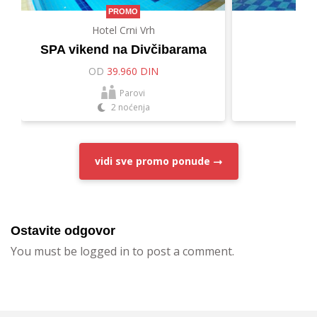
PROMO
Hotel Crni Vrh
Hot
SPA vikend na Divčibarama
Let
OD
39.960 DIN
O
Parovi
2 noćenja
vidi sve
promo ponude
Ostavite odgovor
You must be logged in to post a comment.