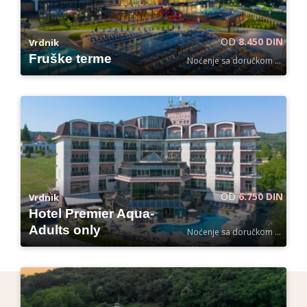
OD
8.450 DIN
Vrdnik
Fruške terme
Noćenje sa doručkom po osobi
OD
6.750 DIN
Vrdnik
Hotel Premier Aqua-
Adults only
Noćenje sa doručkom po osobi