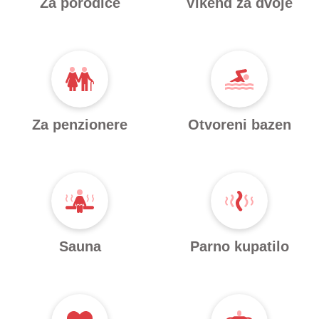
Za porodice
Vikend za dvoje
Za penzionere
Otvoreni bazen
Sauna
Parno kupatilo