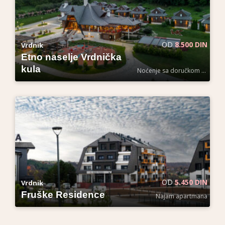
OD
8.500 DIN
Vrdnik
Etno naselje Vrdnička
kula
Noćenje sa doručkom po osobi
OD
5.450 DIN
Vrdnik
Fruške Residence
Najam apartmana