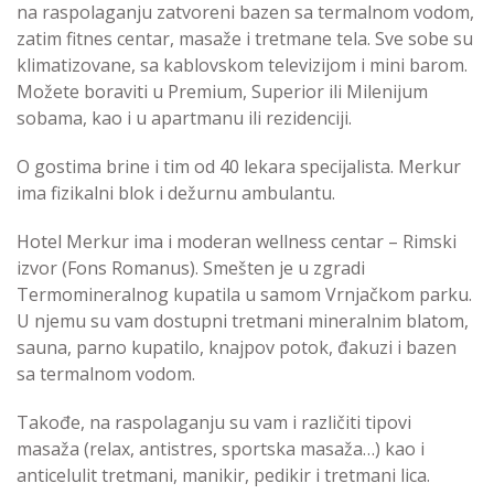
na raspolaganju zatvoreni bazen sa termalnom vodom,
zatim fitnes centar, masaže i tretmane tela. Sve sobe su
klimatizovane, sa kablovskom televizijom i mini barom.
Možete boraviti u Premium, Superior ili Milenijum
sobama, kao i u apartmanu ili rezidenciji.
O gostima brine i tim od 40 lekara specijalista. Merkur
ima fizikalni blok i dežurnu ambulantu.
Hotel Merkur ima i moderan wellness centar – Rimski
izvor (Fons Romanus). Smešten je u zgradi
Termomineralnog kupatila u samom Vrnjačkom parku.
U njemu su vam dostupni tretmani mineralnim blatom,
sauna, parno kupatilo, knajpov potok, đakuzi i bazen
sa termalnom vodom.
Takođe, na raspolaganju su vam i različiti tipovi
masaža (relax, antistres, sportska masaža…) kao i
anticelulit tretmani, manikir, pedikir i tretmani lica.