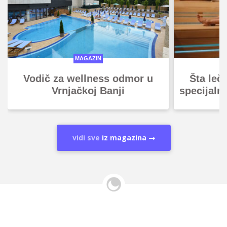
MAGAZIN
Vodič za wellness odmor u
Šta leč
Vrnjačkoj Banji
specijaln
vidi sve
iz magazina