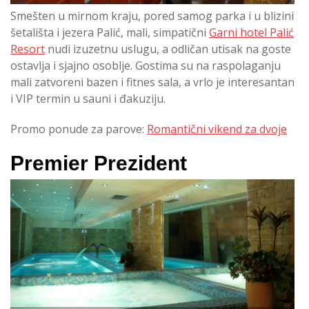
Smešten u mirnom kraju, pored samog parka i u blizini
šetališta i jezera Palić, mali, simpatični
Garni hotel Palić
Resort
nudi izuzetnu uslugu, a odličan utisak na goste
ostavlja i sjajno osoblje. Gostima su na raspolaganju
mali zatvoreni bazen i fitnes sala, a vrlo je interesantan
i VIP termin u sauni i đakuziju.
Promo ponude za parove:
Romantični vikend za dvoje
Premier Prezident