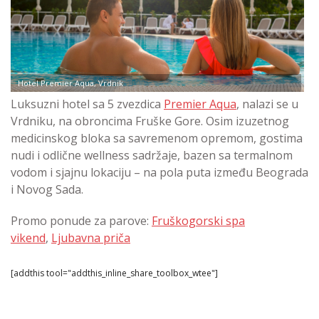
Hotel Premier Aqua, Vrdnik
Luksuzni hotel sa 5 zvezdica
Premier Aqua
, nalazi se u
Vrdniku, na obroncima Fruške Gore. Osim izuzetnog
medicinskog bloka sa savremenom opremom, gostima
nudi i odlične wellness sadržaje, bazen sa termalnom
vodom i sjajnu lokaciju – na pola puta između Beograda
i Novog Sada.
Promo ponude za parove:
Fruškogorski spa
vikend
,
Ljubavna priča
[addthis tool="addthis_inline_share_toolbox_wtee"]