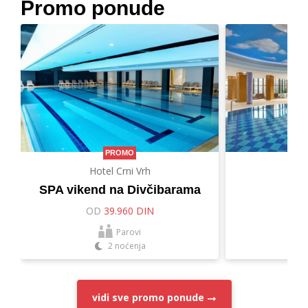
Promo ponude
PROMO
Hotel Crni Vrh
Hot
SPA vikend na Divčibarama
Let
OD
39.960 DIN
O
Parovi
2 noćenja
vidi sve
promo ponude