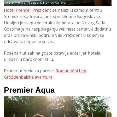
Hotel Premier Prezident, Sremski Karlovci
Hotel Premier Prezident
se nalazi u samom centru
Sremskih Karlovaca, pored velelepne Bogoslovije.
Udaljen je svega desetak kilometara od Novog Sada.
Gostima je na raspolaganju wellness centar, a dodatnu
draž pruža vinski podrum Vile Prezident u kojem se
održavaju degustacije vina.
Poseban utisak na goste ostavlja enterijer hotela,
urađen u baroknom stilu.
Promo ponude za parove:
Romantični beg
,
Grožđenbalska avantura
Premier Aqua