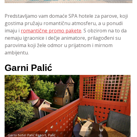
Predstavljamo vam domaće SPA hotele za parove, koji
gostima pružaju romantičnu atmosferu, a u ponudi
imaju i
romantične promo pakete
. S obzirom na to da
nemaju igraonice i dečje animatore, prilagođeni su
parovima koji žele odmor u prijatnom i mirnom
ambijentu.
Garni Palić
Garni hotel Palić Resort, Palić