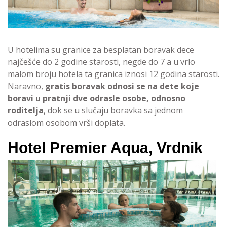
U hotelima su granice za besplatan boravak dece
najčešće do 2 godine starosti, negde do 7 a u vrlo
malom broju hotela ta granica iznosi 12 godina starosti.
Naravno,
gratis boravak odnosi se na dete koje
boravi u pratnji dve odrasle osobe, odnosno
roditelja
, dok se u slučaju boravka sa jednom
odraslom osobom vrši doplata.
Hotel Premier Aqua, Vrdnik