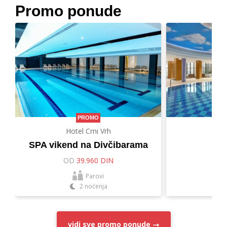
Promo ponude
PROMO
Hotel Crni Vrh
Hot
SPA vikend na Divčibarama
Let
OD
39.960 DIN
O
Parovi
2 noćenja
vidi sve
promo ponude