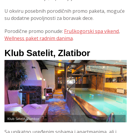
U okviru posebnih porodičnih promo paketa, moguće
su dodatne povoljnosti za boravak dece.
Porodične promo ponude:
Fruškogorski spa vikend
,
Wellness paket radnim danima
.
Klub Satelit, Zlatibor
Klub Satelit, Zlatibor
Sa unikatno uređenim sobama i apartmanima, ali i