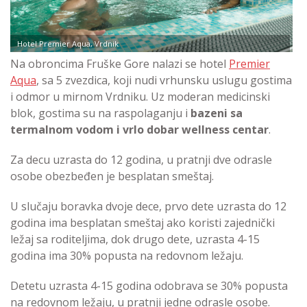
Hotel Premier Aqua, Vrdnik
Na obroncima Fruške Gore nalazi se hotel
Premier
Aqua
, sa 5 zvezdica, koji nudi vrhunsku uslugu gostima
i odmor u mirnom Vrdniku. Uz moderan medicinski
blok, gostima su na raspolaganju i
bazeni sa
termalnom vodom i vrlo dobar wellness centar
.
Za decu uzrasta do 12 godina, u pratnji dve odrasle
osobe obezbeđen je besplatan smeštaj.
U slučaju boravka dvoje dece, prvo dete uzrasta do 12
godina ima besplatan smeštaj ako koristi zajednički
ležaj sa roditeljima, dok drugo dete, uzrasta 4-15
godina ima 30% popusta na redovnom ležaju.
Detetu uzrasta 4-15 godina odobrava se 30% popusta
na redovnom ležaju, u pratnji jedne odrasle osobe.