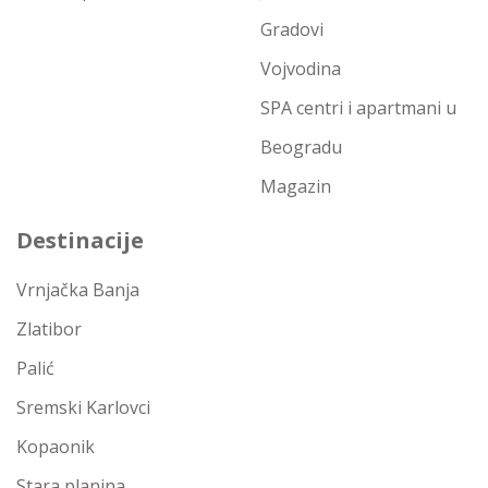
Gradovi
Vojvodina
SPA centri i apartmani u
Beogradu
Magazin
Destinacije
Vrnjačka Banja
Zlatibor
Palić
Sremski Karlovci
Kopaonik
Stara planina