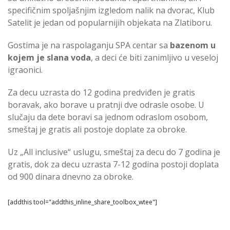
specifičnim spoljašnjim izgledom nalik na dvorac, Klub
Satelit je jedan od popularnijih objekata na Zlatiboru.
Gostima je na raspolaganju SPA centar sa
bazenom u
kojem je slana voda
, a deci će biti zanimljivo u veseloj
igraonici.
Za decu uzrasta do 12 godina predviđen je gratis
boravak, ako borave u pratnji dve odrasle osobe. U
slučaju da dete boravi sa jednom odraslom osobom,
smeštaj je gratis ali postoje doplate za obroke.
Uz „All inclusive“ uslugu, smeštaj za decu do 7 godina je
gratis, dok za decu uzrasta 7-12 godina postoji doplata
od 900 dinara dnevno za obroke.
[addthis tool="addthis_inline_share_toolbox_wtee"]