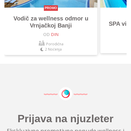
PROMO
Vodič za wellness odmor u
SPA vik
Vrnjačkoj Banji
OD
DIN
Porodična
2 Noćenja
Prijava na njuzleter
Ekskluzivne promotivne ponude wellness i