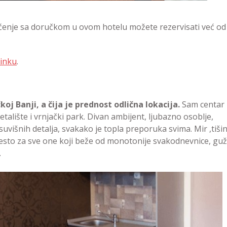
oćenje sa doručkom u ovom hotelu možete rezervisati već od
inku
.
koj Banji, a čija je prednost odlična lokacija.
Sam centar
etalište i vrnjački park. Divan ambijent, ljubazno osoblje,
suvišnih detalja, svakako je topla preporuka svima. Mir ,tišin
esto za sve one koji beže od monotonije svakodnevnice, guž
.