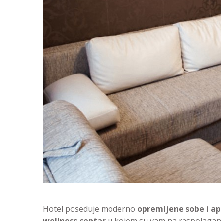
Hotel poseduje moderno
opremljene sobe i ap
wellness centar
u kojem su vam na raspolaganj