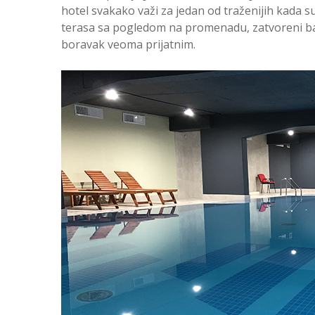
hotel svakako važi za jedan od traženijih kada su 
terasa sa pogledom na promenadu, zatvoreni ba
boravak veoma prijatnim.