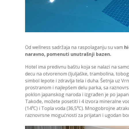
Od wellness sadržaja na raspolaganju su vam
hi
naravno, pomenuti unutrašnji bazen.
Hotel ima predivnu baštu koja se nalazi na samo
decu na otvorenom (ljuljaške, trambolina, tobog
simbol lepote i zdravlja tela i duha. Šetnja uz
prostranom i najlepšem delu parka, sa raznovrs
poklon japanskog naroda i izgrađen je po japansk
Takođe, možete posetiti i 4 izvora mineralne vod
(14⁰C) i Topla voda (36,5⁰C). Mnogobrojne atrak
raznovrsne mogućnosti za prijatan i ugodan bo