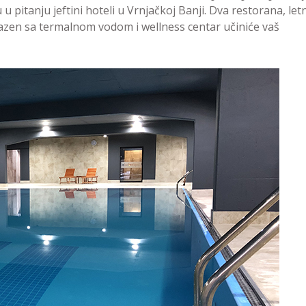
u pitanju jeftini hoteli u Vrnjačkoj Banji. Dva restorana, let
zen sa termalnom vodom i wellness centar učiniće vaš