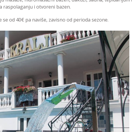
a raspolaganju i otvoreni bazen.
e se od 40€ pa naviše, zavisno od perioda sezone.