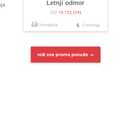
Letnji odmor
nja
OD
19.132 DIN
Porodična
2 noćenja
vidi sve
promo ponude