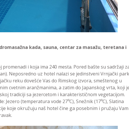
dromasažna kada, sauna, centar za masažu, teretana i
j promenadi i koja ima 240 mesta. Pored bašte su sadržaji z
an). Neposredno uz hotel nalazi se jedinstveni Vrnjački park
 Vrnjačku reku dovešće Vas do Rimskog izvora, smeštenog u
nim cvetnim aranžmanima, a zatim do Japanskog vrta, koji j
oj tradiciji sa jezercetom i karakterističnom vegetacijom.
e: Jezero (temperatura vode 27⁰C), Snežnik (17⁰C), Slatina
cije koje okružuju naš hotel čine ga posebnim i pružaju Vam
ravak.