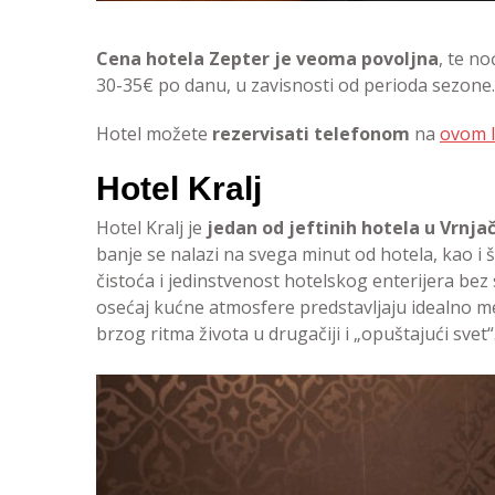
Cena hotela Zepter je veoma povoljna
, te n
30-35€ po danu, u zavisnosti od perioda sezone.
Hotel možete
rezervisati telefonom
na
ovom l
Hotel Kralj
Hotel Kralj je
jedan od jeftinih hotela u Vrnjač
banje se nalazi na svega minut od hotela, kao i š
čistoća i jedinstvenost hotelskog enterijera bez 
osećaj kućne atmosfere predstavljaju idealno m
brzog ritma života u drugačiji i „opuštajući svet“