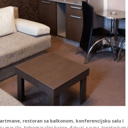
artmane, restoran sa balkonom, konferencijsku salu i
u masaže, hidromasažni bazen, đakuzi, sauna, tepidarijum 