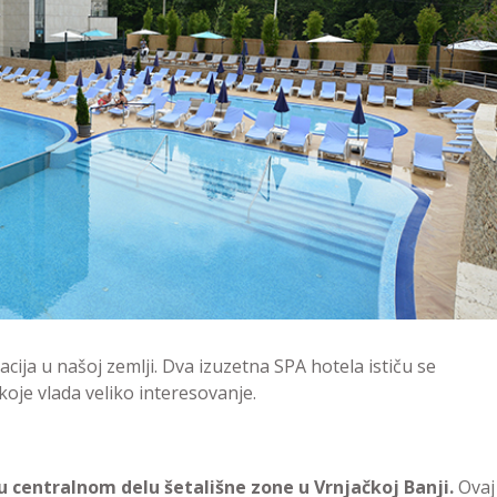
cija u našoj zemlji. Dva izuzetna SPA hotela ističu se
oje vlada veliko interesovanje.
 u centralnom delu šetališne zone u Vrnjačkoj Banji.
Ovaj