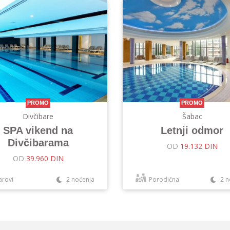
PROMO
PROMO
Divčibare
Šabac
SPA vikend na
Letnji odmor
Divčibarama
OD
19.132 DIN
OD
39.960 DIN
arovi
2 noćenja
Porodična
2 n