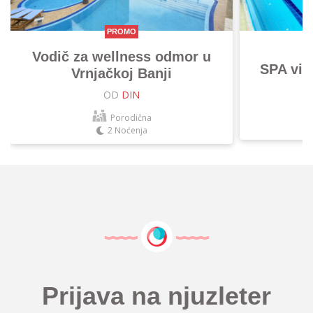
PROMO
Vodič za wellness odmor u
SPA vik
Vrnjačkoj Banji
OD
DIN
Porodična
2 Noćenja
Prijava na njuzleter