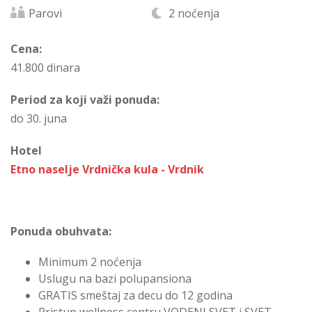
Parovi
2 noćenja
Cena:
41.800 dinara
Period za koji važi ponuda:
do 30. juna
Hotel
Etno naselje Vrdnička kula - Vrdnik
Ponuda obuhvata:
Minimum 2 noćenja
Uslugu na bazi polupansiona
GRATIS smeštaj za decu do 12 godina