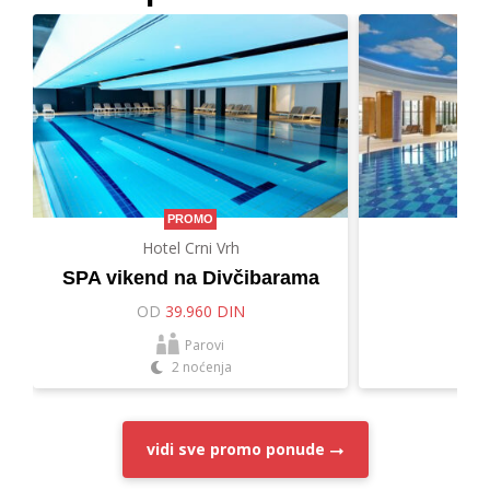
PROMO
Hotel Crni Vrh
Hot
SPA vikend na Divčibarama
Let
OD
39.960 DIN
O
Parovi
2 noćenja
vidi sve
promo ponude