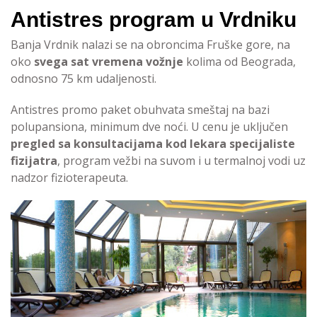
Antistres program u Vrdniku
Banja Vrdnik nalazi se na obroncima Fruške gore, na
oko
svega sat vremena vožnje
kolima od Beograda,
odnosno 75 km udaljenosti.
Antistres promo paket obuhvata smeštaj na bazi
polupansiona, minimum dve noći. U cenu je uključen
pregled sa konsultacijama kod lekara specijaliste
fizijatra
, program vežbi na suvom i u termalnoj vodi uz
nadzor fizioterapeuta.