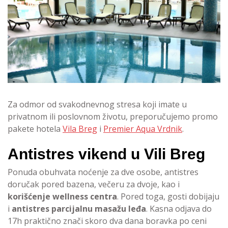
Za odmor od svakodnevnog stresa koji imate u
privatnom ili poslovnom životu, preporučujemo promo
pakete hotela
Vila Breg
i
Premier Aqua Vrdnik
.
Antistres vikend u Vili Breg
Ponuda obuhvata noćenje za dve osobe, antistres
doručak pored bazena, večeru za dvoje, kao i
korišćenje wellness centra
. Pored toga, gosti dobijaju
i
antistres parcijalnu masažu leđa
. Kasna odjava do
17h praktično znači skoro dva dana boravka po ceni