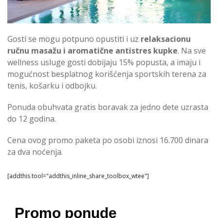
Gosti se mogu potpuno opustiti i uz
relaksacionu
ručnu masažu i aromatične antistres kupke
. Na sve
wellness usluge gosti dobijaju 15% popusta, a imaju i
mogućnost besplatnog korišćenja sportskih terena za
tenis, košarku i odbojku.
Ponuda obuhvata gratis boravak za jedno dete uzrasta
do 12 godina.
Cena ovog promo paketa po osobi iznosi 16.700 dinara
za dva noćenja.
[addthis tool="addthis_inline_share_toolbox_wtee"]
Promo ponude