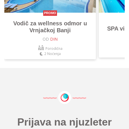
PROMO
Vodič za wellness odmor u
SPA vik
Vrnjačkoj Banji
OD
DIN
Porodična
2 Noćenja
Prijava na njuzleter