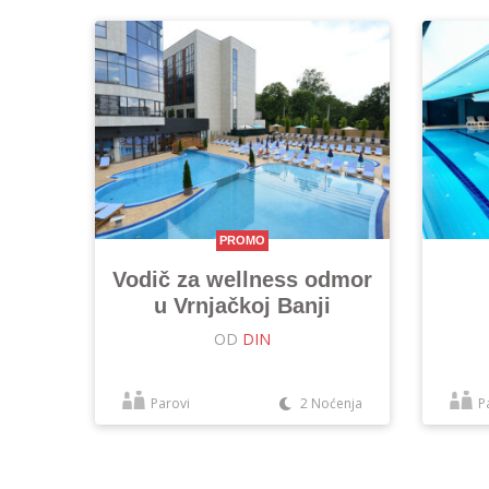
PROMO
Vodič za wellness odmor
u Vrnjačkoj Banji
OD
DIN
Parovi
2 Noćenja
P