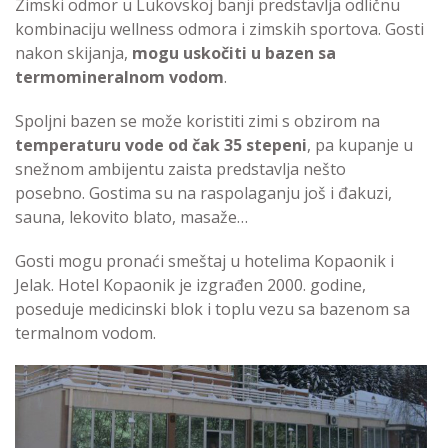
Zimski odmor u Lukovskoj banji predstavlja odličnu
kombinaciju wellness odmora i zimskih sportova. Gosti
nakon skijanja,
mogu uskočiti u bazen sa
termomineralnom vodom
.
Spoljni bazen se može koristiti zimi s obzirom na
temperaturu vode od čak 35 stepeni
, pa kupanje u
snežnom ambijentu zaista predstavlja nešto
posebno. Gostima su na raspolaganju još i đakuzi,
sauna, lekovito blato, masaže…
Gosti mogu pronaći smeštaj u hotelima Kopaonik i
Jelak. Hotel Kopaonik je izgrađen 2000. godine,
poseduje medicinski blok i toplu vezu sa bazenom sa
termalnom vodom.