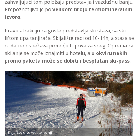
zahvaljujući tom položaju predstavlja i vazdušnu banju.
Prepoznatljiva je po
velikom broju termomineralnih
izvora
.
Pravu atrakciju za goste predstavlja ski staza, sa ski
liftom tipa tanjirača. Skijalište radi od 10-14h, a staza se
dodatno osnežava pomoću topova za sneg. Oprema za
skijanje se može iznajmiti u hotelu, a
u okviru nekih
promo paketa može se dobiti i besplatan ski-pass
.
Skijalište u Lukovskoj banji