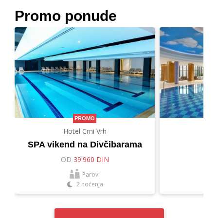
Promo ponude
PROMO
Hotel Crni Vrh
Hot
SPA vikend na Divčibarama
Let
OD
39.960 DIN
O
Parovi
2 noćenja