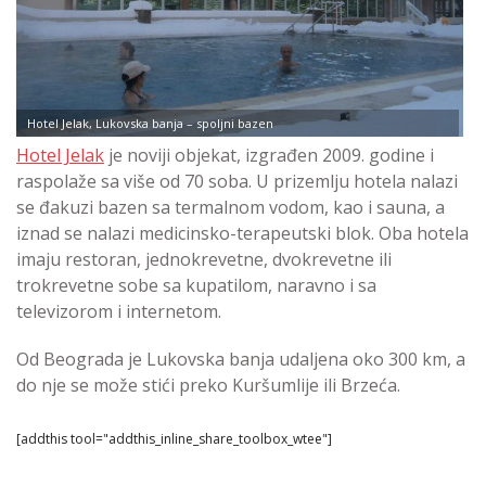
Hotel Jelak, Lukovska banja – spoljni bazen
Hotel Jelak
je noviji objekat, izgrađen 2009. godine i
raspolaže sa više od 70 soba. U prizemlju hotela nalazi
se đakuzi bazen sa termalnom vodom, kao i sauna, a
iznad se nalazi medicinsko-terapeutski blok. Oba hotela
imaju restoran, jednokrevetne, dvokrevetne ili
trokrevetne sobe sa kupatilom, naravno i sa
televizorom i internetom.
Od Beograda je Lukovska banja udaljena oko 300 km, a
do nje se može stići preko Kuršumlije ili Brzeća.
[addthis tool="addthis_inline_share_toolbox_wtee"]