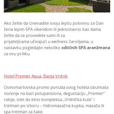
Ako želite da iznenadite svoju lepšu polovinu za Dan
žena lepim SPA vikendom ili jednostavno kao dama
želite da se provedete sami ili sa
prijateljicama uživajući u wellness čarolijama, u
nastavku pogledajte nekoliko
odličnih SPA aranžmana
za ovu priliku.
Hotel Premier Aqua, Banja Vrdnik
Osmomartovska promo ponuda ovog hotela obuhvata
noćenje na bazi polupansiona, degustaciju „Premier“
rakije, izlet do etno kompleksa „Vrdnička kula“ i
tretman po izboru – hidromasažna kupka, masaža ili
spa tretman za šake.