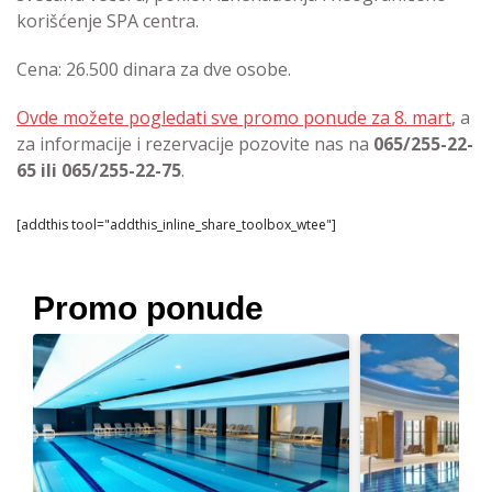
korišćenje SPA centra.
Cena: 26.500 dinara za dve osobe.
Ovde možete pogledati sve promo ponude za 8. mart
, a
za informacije i rezervacije pozovite nas na
065/255-22-
65 ili 065/255-22-75
.
[addthis tool="addthis_inline_share_toolbox_wtee"]
Promo ponude