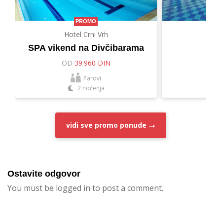
PROMO
Hotel Crni Vrh
Hot
SPA vikend na Divčibarama
Let
OD
39.960 DIN
O
Parovi
2 noćenja
vidi sve
promo ponude
Ostavite odgovor
You must be logged in to post a comment.