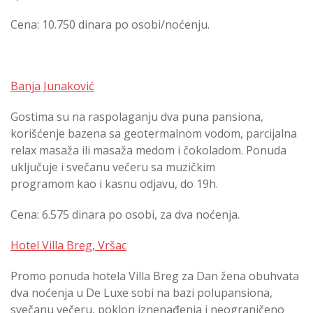
Cena: 10.750 dinara po osobi/noćenju.
Banja Junaković
Gostima su na raspolaganju dva puna pansiona,
korišćenje bazena sa geotermalnom vodom, parcijalna
relax masaža ili masaža medom i čokoladom. Ponuda
uključuje i svečanu večeru sa muzičkim
programom kao i kasnu odjavu, do 19h.
Cena: 6.575 dinara po osobi, za dva noćenja.
Hotel Villa Breg, Vršac
Promo ponuda hotela Villa Breg za Dan žena obuhvata
dva noćenja u De Luxe sobi na bazi polupansiona,
svečanu večeru, poklon iznenađenja i neograničeno