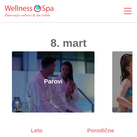
MENI
8. mart
Parovi
Leto
Porodične