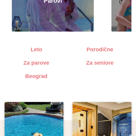
Parovi
Leto
Porodične
Za parove
Za seniore
Beograd