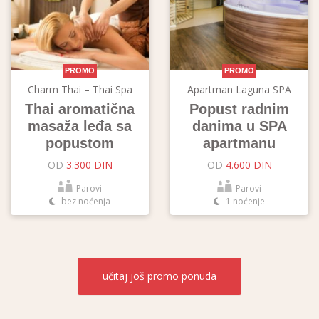
PROMO
PROMO
Charm Thai – Thai Spa
Apartman Laguna SPA
Thai aromatična
Popust radnim
masaža leđa sa
danima u SPA
popustom
apartmanu
OD
3.300 DIN
OD
4.600 DIN
Parovi
Parovi
bez noćenja
1 noćenje
učitaj još
promo ponuda