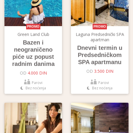
PROMO
PROMO
Green Land Club
Laguna Predsednički SPA
apartman
Bazen i
Dnevni termin u
neograničeno
Predsedničkom
piće uz popust
SPA apartmanu
radnim danima
OD
3.500 DIN
OD
4.000 DIN
Parovi
Parovi
Bez noćenja
Bez noćenja