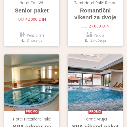
Hotel Crni Vrh
Garni Hotel Palić Resort
Senior paket
Romantični
vikend za dvoje
OD
42.000 DIN
OD
27.000 DIN
Penzioneri
Parovi
3 noćenja
2 noćenja
PROMO
PROMO
Hotel Prezident Palić
Terme Vrujci
SPA odmor na
SPA vikend paket