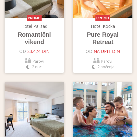
PROMO
PROMO
Hotel Palisad
Hotel Kocka
Romantični
Pure Royal
vikend
Retreat
OD
23.424 DIN
OD
NA UPIT DIN
Parovi
Parovi
2 noći
2 noćenja