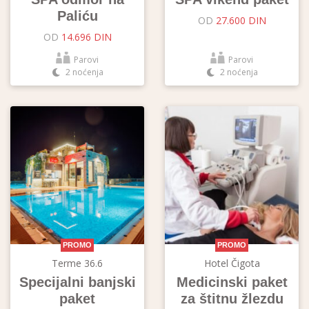
Paliću
OD
27.600 DIN
OD
14.696 DIN
Parovi
Parovi
2 noćenja
2 noćenja
PROMO
PROMO
Terme 36.6
Hotel Čigota
Specijalni banjski
Medicinski paket
paket
za štitnu žlezdu