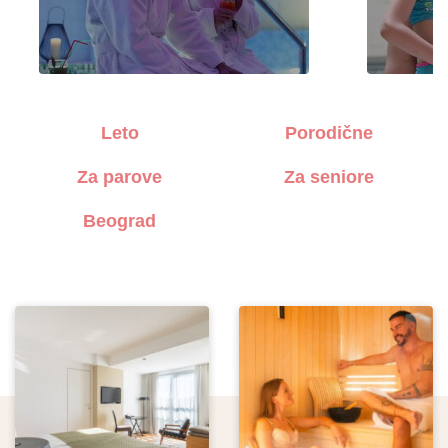
Leto
Porodične
Za parove
Za seniore
Beograd