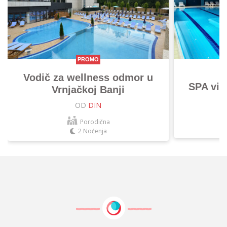
PROMO
Vodič za wellness odmor u
SPA vik
Vrnjačkoj Banji
OD
DIN
Porodična
2 Noćenja