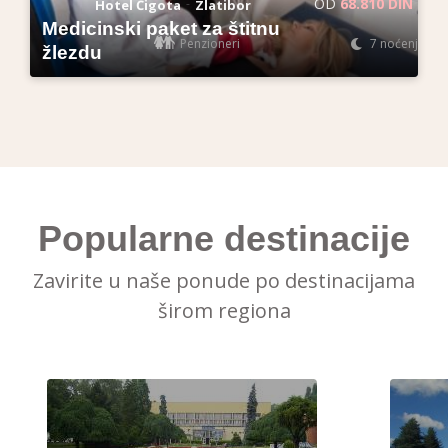
OD
68.810 DIN
-
Hotel Čigota
Zlatibor
Medicinski paket za štitnu
Penzioneri
7 noćenja
žlezdu
Popularne destinacije
Zavirite u naše ponude po destinacijama
širom regiona