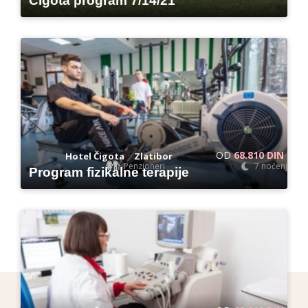
Čigota program 7/14/21
OD
68.810 DIN
-
Hotel Čigota
Zlatibor
Penzioneri
7 noćenja
Program fizikalne terapije