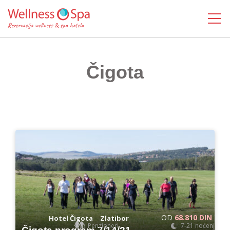
MENI
Čigota
OD
68.810 DIN
-
Hotel Čigota
Zlatibor
Penzioneri
7-21 noćenje