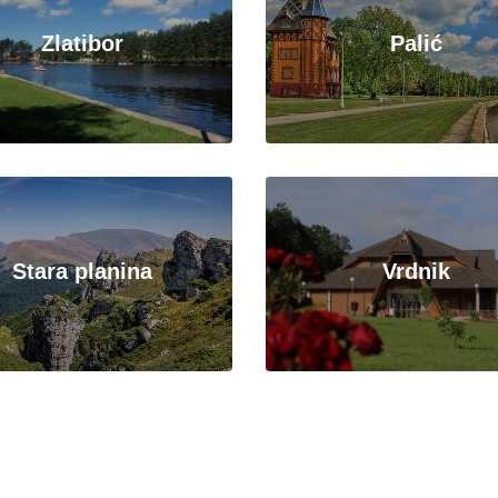
Zlatibor
Palić
Stara planina
Vrdnik