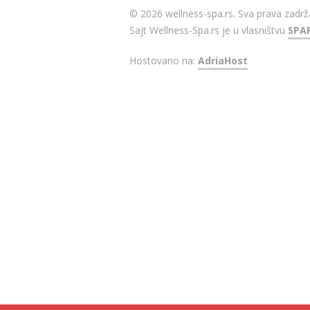
© 2026 wellness-spa.rs. Sva prava zadrž
Sajt Wellness-Spa.rs je u vlasništvu
SPA
Hostovano na:
AdriaHost