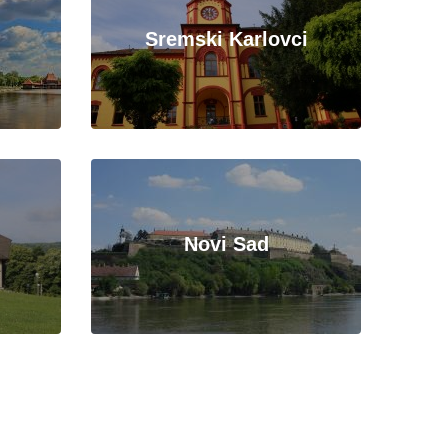
Sremski Karlovci
Novi Sad