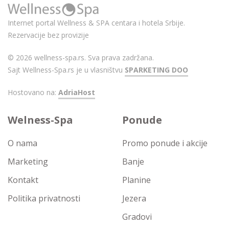
Internet portal Wellness & SPA centara i hotela Srbije.
Rezervacije bez provizije
© 2026 wellness-spa.rs. Sva prava zadržana.
Sajt Wellness-Spa.rs je u vlasništvu
SPARKETING DOO
Hostovano na:
AdriaHost
Welness-Spa
Ponude
O nama
Promo ponude i akcije
Marketing
Banje
Kontakt
Planine
Politika privatnosti
Jezera
Gradovi