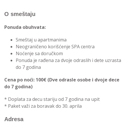
O smeštaju
Ponuda obuhvata:
Smeštaj u apartmanima
Neograničeno korišćenje SPA centra
Noćenje sa doručkom
Ponuda je rađena za dvoje odraslih i dete uzrasta
do 7 godina
Cena po noći: 100€ (Dve odrasle osobe i dvoje dece
do 7 godina)
* Doplata za decu stariju od 7 godina na upit
* Paket važi za boravak do 30. aprila
Adresa