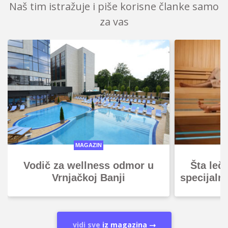
Naš tim istražuje i piše korisne članke samo
za vas
MAGAZIN
Vodič za wellness odmor u
Šta leč
Vrnjačkoj Banji
specijaln
vidi sve
iz magazina