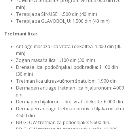
YUMEIHO terapija + program vežbi: 3.000 din (70
min)
Terapija za SINUSE: 1.500 din (40 min)
Terapija za GLAVOBOLJU: 1.500 din (40 min)
Tretmani lica:
Antiage masaža lica vrata i dekoltea: 1.400 din (40
min)
Zogan masaža lica: 1.100 din (30 min)
Drenaža lica, podočnjaka i podbradka: 1.100 din
(30 min)
Tretman lica ultrazvučnom špatulom
:
1.900 din.
Dermapen antiage tretman lica hijaluronom:
4.000
din.
Dermapen hijaluron – lice, vrat i dekolte:
6.000 din.
Dermapen antiage tretman protiv ožiljaka od akni:
4.500 din.
BB GLOW tretman za podočnjake:
5.600 din.