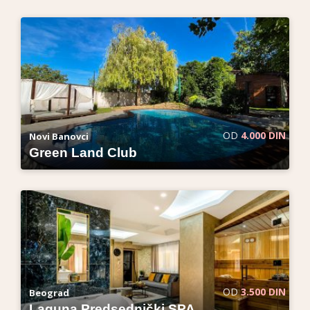
OD
4.000 DIN
Novi Banovci
Green Land Club
OD
3.500 DIN
Beograd
Laguna Predsednički SPA