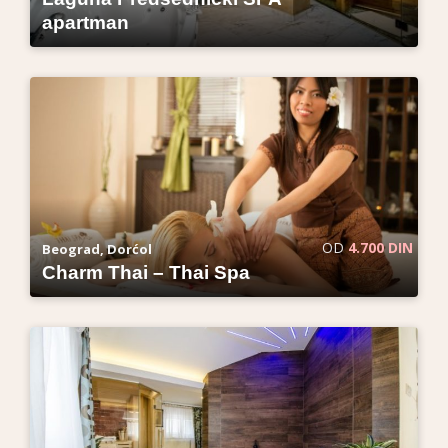
apartman
OD
4.700 DIN
Beograd, Dorćol
Charm Thai – Thai Spa