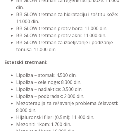
BB GLOW tretman za regeneraciju kože:
11.000
din.
BB GLOW tretman za hidrataciju i zaštitu kože:
11.000 din.
BB GLOW tretman protiv bora:
11.000 din.
BB GLOW tretman protiv akni:
11.000 din.
BB GLOW tretman za izbeljivanje i podizanje
tonusa:
11.000 din.
Estetski tretmani:
Lipoliza – stomak:
4.500 din.
Lipoliza – cele noge:
8.300 din.
Lipoliza – nadlaktice:
3.500 din.
Lipoliza – podbradak:
2.000 din.
Mezoterapija za rešavanje problema ćelavosti:
8.000 din.
Hijaluronski fileri (0,5ml):
11.400 din.
Mezoniti 1kom:
1.700 din.