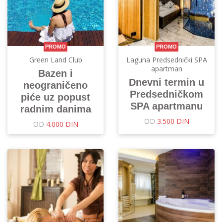
PROMO
PROMO
Green Land Club
Laguna Predsednički SPA
apartman
Bazen i
Dnevni termin u
neograničeno
Predsedničkom
piće uz popust
SPA apartmanu
radnim danima
OD
3.500 DIN
OD
4.000 DIN