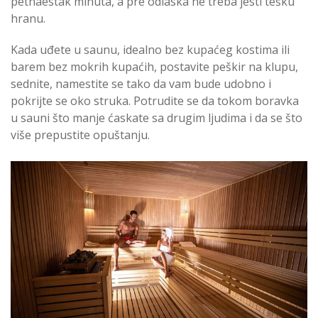
petnaestak minuta, a pre odlaska ne treba jesti tešku
hranu.
Kada uđete u saunu, idealno bez kupaćeg kostima ili
barem bez mokrih kupaćih, postavite peškir na klupu,
sednite, namestite se tako da vam bude udobno i
pokrijte se oko struka. Potrudite se da tokom boravka
u sauni što manje ćaskate sa drugim ljudima i da se što
više prepustite opuštanju.