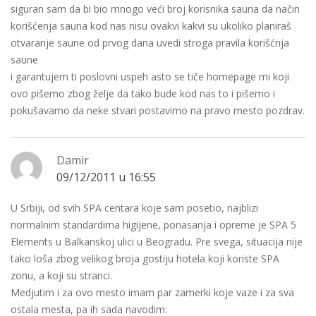
siguran sam da bi bio mnogo veći broj korisnika sauna da način
korišćenja sauna kod nas nisu ovakvi kakvi su ukoliko planiraš
otvaranje saune od prvog dana uvedi stroga pravila korišćnja
saune
i garantujem ti poslovni uspeh asto se tiče homepage mi koji
ovo pišemo zbog želje da tako bude kod nas to i pišemo i
pokušavamo da neke stvari postavimo na pravo mesto pozdrav.
Damir
09/12/2011 u 16:55
U Srbiji, od svih SPA centara koje sam posetio, najblizi
normalnim standardima higijene, ponasanja i opreme je SPA 5
Elements u Balkanskoj ulici u Beogradu. Pre svega, situacija nije
tako loša zbog velikog broja gostiju hotela koji koriste SPA
zonu, a koji su stranci.
Medjutim i za ovo mesto imam par zamerki koje vaze i za sva
ostala mesta, pa ih sada navodim: