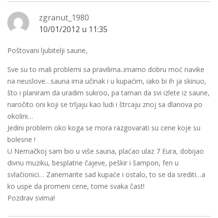
zgranut_1980
10/01/2012 u 11:35
Poštovani ljubitelji saune,
Sve su to mali problemi sa pravilima..imamo dobru moć navike
na neuslove…sauna ima učinak i u kupaćim, iako bi ih ja skinuo,
što i planiram da uradim sukroo, pa taman da svi izlete iz saune,
naročito oni koji se trljaju kao ludi i štrcaju znoj sa dlanova po
okolini…
Jedini problem oko koga se mora razgovarati su cene koje su
bolesne !
U Nemačkoj sam bio u više sauna, plaćao ulaz 7 Eura, dobijao
divnu muziku, besplatne čajeve, peškir i šampon, fen u
svlačionici… Zanemarite sad kupaće i ostalo, to se da srediti…a
ko uspe da promeni cene, tome svaka čast!
Pozdrav svima!