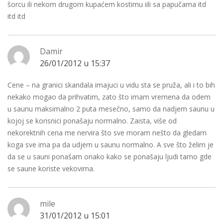
šorcu ili nekom drugom kupaćem kostimu iili sa papučama itd
itd itd
Damir
26/01/2012 u 15:37
Cene – na granici skandala imajuci u vidu sta se pruža, ali i to bih
nekako mogao da prihvatim, zato što imam vremena da odem
u saunu maksimalno 2 puta mesečno, samo da nadjem saunu u
kojoj se korisnici ponašaju normalno. Zaista, više od
nekorektnih cena me nervira što sve moram nešto da gledam
koga sve ima pa da udjem u saunu normalno. A sve što želim je
da se u sauni ponašam onako kako se ponašaju ljudi tamo gde
se saune koriste vekovima.
mile
31/01/2012 u 15:01