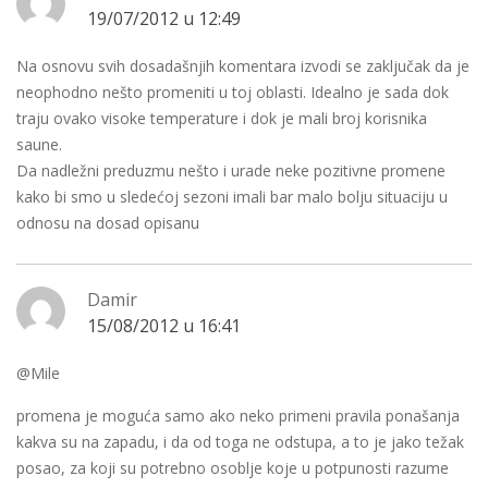
19/07/2012 u 12:49
Na osnovu svih dosadašnjih komentara izvodi se zaključak da je
neophodno nešto promeniti u toj oblasti. Idealno je sada dok
traju ovako visoke temperature i dok je mali broj korisnika
saune.
Da nadležni preduzmu nešto i urade neke pozitivne promene
kako bi smo u sledećoj sezoni imali bar malo bolju situaciju u
odnosu na dosad opisanu
Damir
15/08/2012 u 16:41
@Mile
promena je moguća samo ako neko primeni pravila ponašanja
kakva su na zapadu, i da od toga ne odstupa, a to je jako težak
posao, za koji su potrebno osoblje koje u potpunosti razume