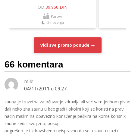
OD
39.960 DIN
O
Parovi
2 noćenja
vidi sve
promo ponude
66 komentara
mile
04/11/2011 u 09:27
sauna je izuzetna za očuvanje zdravlja ali već sam jednom pisao
dali neko zna saunu u beogradi i okolini koji se koristi na pravi
način mislim na obavezno korišćenje peškira na kome korisnik
saune sedi i svoj znoj pokupi
pogrešno je i zdravstveno neispravno da se u saunu ulazi u