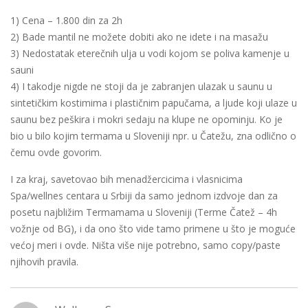
1) Cena – 1.800 din za 2h
2) Bade mantil ne možete dobiti ako ne idete i na masažu
3) Nedostatak eterečnih ulja u vodi kojom se poliva kamenje u
sauni
4) I takodje nigde ne stoji da je zabranjen ulazak u saunu u
sintetičkim kostimima i plastičnim papučama, a ljude koji ulaze u
saunu bez peškira i mokri sedaju na klupe ne opominju. Ko je
bio u bilo kojim termama u Sloveniji npr. u Čatežu, zna odlično o
čemu ovde govorim.
I za kraj, savetovao bih menadžercicima i vlasnicima
Spa/wellnes centara u Srbiji da samo jednom izdvoje dan za
posetu najbližim Termamama u Sloveniji (Terme Čatež – 4h
vožnje od BG), i da ono što vide tamo primene u što je moguće
većoj meri i ovde. Ništa više nije potrebno, samo copy/paste
njihovih pravila.