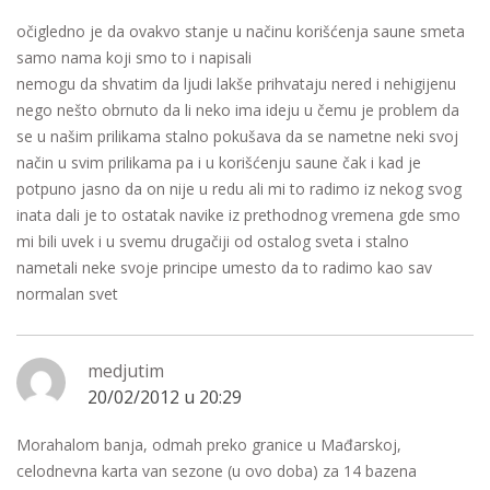
očigledno je da ovakvo stanje u načinu korišćenja saune smeta
samo nama koji smo to i napisali
nemogu da shvatim da ljudi lakše prihvataju nered i nehigijenu
nego nešto obrnuto da li neko ima ideju u čemu je problem da
se u našim prilikama stalno pokušava da se nametne neki svoj
način u svim prilikama pa i u korišćenju saune čak i kad je
potpuno jasno da on nije u redu ali mi to radimo iz nekog svog
inata dali je to ostatak navike iz prethodnog vremena gde smo
mi bili uvek i u svemu drugačiji od ostalog sveta i stalno
nametali neke svoje principe umesto da to radimo kao sav
normalan svet
medjutim
20/02/2012 u 20:29
Morahalom banja, odmah preko granice u Mađarskoj,
celodnevna karta van sezone (u ovo doba) za 14 bazena