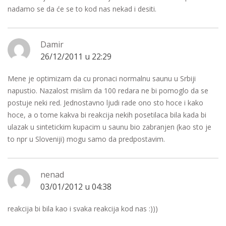
nadamo se da će se to kod nas nekad i desiti.
Damir
26/12/2011 u 22:29
Mene je optimizam da cu pronaci normalnu saunu u Srbiji
napustio. Nazalost mislim da 100 redara ne bi pomoglo da se
postuje neki red. Jednostavno ljudi rade ono sto hoce i kako
hoce, a o tome kakva bi reakcija nekih posetilaca bila kada bi
ulazak u sintetickim kupacim u saunu bio zabranjen (kao sto je
to npr u Sloveniji) mogu samo da predpostavim.
nenad
03/01/2012 u 04:38
reakcija bi bila kao i svaka reakcija kod nas :)))