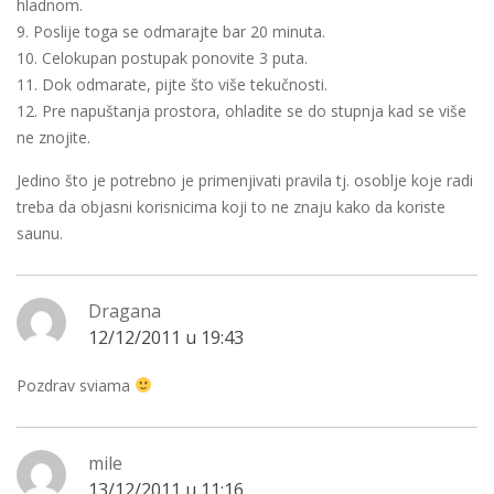
hladnom.
9. Poslije toga se odmarajte bar 20 minuta.
10. Celokupan postupak ponovite 3 puta.
11. Dok odmarate, pijte što više tekučnosti.
12. Pre napuštanja prostora, ohladite se do stupnja kad se više
ne znojite.
Jedino što je potrebno je primenjivati pravila tj. osoblje koje radi
treba da objasni korisnicima koji to ne znaju kako da koriste
saunu.
Dragana
12/12/2011 u 19:43
Pozdrav sviama
mile
13/12/2011 u 11:16