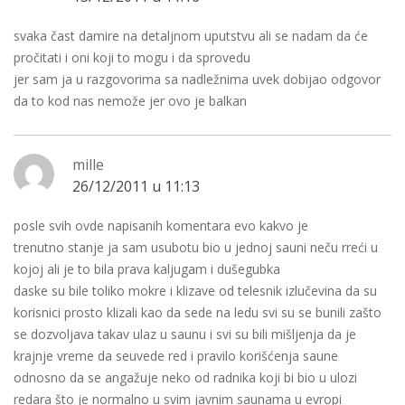
svaka čast damire na detaljnom uputstvu ali se nadam da će
pročitati i oni koji to mogu i da sprovedu
jer sam ja u razgovorima sa nadležnima uvek dobijao odgovor
da to kod nas nemože jer ovo je balkan
mille
26/12/2011 u 11:13
posle svih ovde napisanih komentara evo kakvo je
trenutno stanje ja sam usubotu bio u jednoj sauni neču rreći u
kojoj ali je to bila prava kaljugam i dušegubka
daske su bile toliko mokre i klizave od telesnik izlučevina da su
korisnici prosto klizali kao da sede na ledu svi su se bunili zašto
se dozvoljava takav ulaz u saunu i svi su bili mišljenja da je
krajnje vreme da seuvede red i pravilo korišćenja saune
odnosno da se angažuje neko od radnika koji bi bio u ulozi
redara što je normalno u svim javnim saunama u evropi