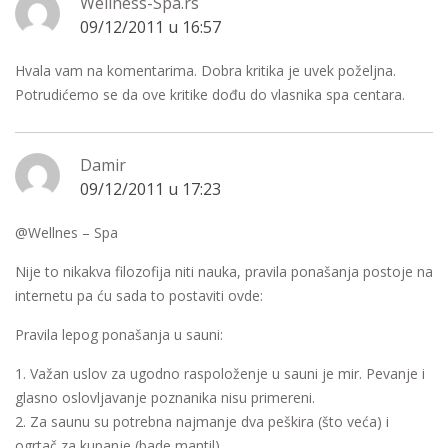
Wellness-Spa.rs
09/12/2011 u 16:57
Hvala vam na komentarima. Dobra kritika je uvek poželjna.
Potrudićemo se da ove kritike dođu do vlasnika spa centara.
Damir
09/12/2011 u 17:23
@Wellnes – Spa
Nije to nikakva filozofija niti nauka, pravila ponašanja postoje na
internetu pa ću sada to postaviti ovde:
Pravila lepog ponašanja u sauni:
1. Važan uslov za ugodno raspoloženje u sauni je mir. Pevanje i
glasno oslovljavanje poznanika nisu primereni.
2. Za saunu su potrebna najmanje dva peškira (što veća) i
ogrtač za kupanje (bade mantil).