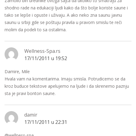
Zamolio bih urednike ovoga sajta da ukoliko to smatraju za
shodno rade na edukaciji ljudi kako da što bolje koriste saune i
tako se lepše i opuste i uživaju. A ako neko zna saunu javnu
saunu u srbiji gde se poštuju pravila u pravom smislu te reči
molim da podeli to sa ostalima.
Wellness-Spa.rs
17/11/2011 u 19:52
Damire, Mile
Hvala vam na komentarima. Imaju smisla. Potrudicemo se da
kroz buduce tekstove apelujemo na ljude i da skrenemo paznju
sta je pravi bonton saune.
damir
17/11/2011 u 22:31
@wellness-spa