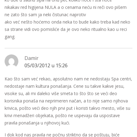
nikakav red higijena NULA a o cenama neću ni reči ovo pišem
ne zato što sam ja neki čistunac naprotiv
ako već nešto hoćemo onda neka to bude kako treba kad neko
sa strane vidi ovo pomisliće da je ovo neko ritualno kao u reci
gang.
Damir
05/03/2012 u 15:26
Kao što sam već rekao, apsolutno nam ne nedostaju Spa centri,
nedostaje nam kultura ponašanja. Cene su takve kakve jesu,
visoke su, ali mi daleko više smeta to što što se veći deo
korisnika ponaša na neprimeren načan, a to nije samo njihova
krivica, pošto veći deo njih prvi put i koristi takvo mesto, više su
krivi menadžeri objekata, pošto ne uspevaju da uspostave
pravila ponašanja u njihovoj kući.
I dok kod nas pravila ne počnu striktno da se poštuju, biće