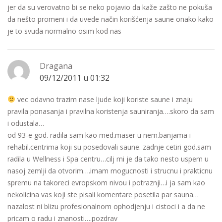
jer da su verovatno bi se neko pojavio da kaže zašto ne pokuša
da nešto promeni i da uvede način korišćenja saune onako kako
je to svuda normalno osim kod nas
Dragana
09/12/2011 u 01:32
vec odavno trazim nase ljude koji koriste saune i znaju
pravila ponasanja i pravilna koristenja sauniranja….skoro da sam
i odustala…
od 93-e god. radila sam kao med.maser u nem.banjama i
rehabil.centrima koji su posedovali saune. zadnje cetiri god.sam
radila u Wellness i Spa centru…cilj mi je da tako nesto uspem u
nasoj zemlji da otvorim….imam mogucnosti i strucnu i prakticnu
spremu na takoreci evropskom nivou i potraznji…i ja sam kao
nekolicina vas koji ste pisali komentare posetila par sauna…
nazalost ni blizu profesionalnom ophodjenju i cistoci i a da ne
pricam o radu i znanosti….pozdrav