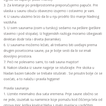
3. Za kretanje po predprostorima preporučujemo papuče. Pre
ulaska u saunu obuću obavezno izujemo i ostavimo je vani.
4. U saunu ulazimo brzo da bi u nju prodrlo što manje hladnog
vazduha.
5. U svim saunama (osim u turskoj) sedamo na peškire (peškire
stavimo i pod stopala). Iz higijenskih razloga moramo izbegavati
direktan dodir tela i drveta (keramike).
6. U saunama možemo ležati, ali trebamo biti uviđajni prema
drugim posetocima saune, pa je bolje sesti da bi svi imali
dovoljno prostora.
7. Peći ne polevamo sami, to radi sauna majstor!
8. Nakon izlaska iz saune najprije se istuširajte. Pre skoka u
hladan bazen takođe se trebate istuširati . Svi prisutni bolje će se
osećati, a to nalažu i pravila higijene!
Pravila saunanja
1. Uzmite minimalno dva sata vremena. Prije saune obično se
ne jede, izuzetak su namirnice koje pomažu kod čišćenja tela od
otrova (npr. kriška kiselog hleba s malo maslaca i različitim