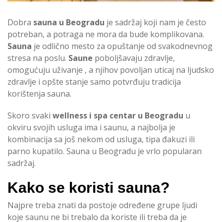
Dobra
sauna u Beogradu
je sadržaj koji nam je često
potreban, a potraga ne mora da bude komplikovana.
Sauna
je odlično mesto za opuštanje od svakodnevnog
stresa na poslu.
Saune
poboljšavaju zdravlje,
omogućuju uživanje , a njihov povoljan uticaj na ljudsko
zdravlje i opšte stanje samo potvrđuju tradicija
korištenja sauna.
Skoro svaki
wellness i spa centar u Beogradu
u
okviru svojih usluga ima i saunu, a najbolja je
kombinacija sa još nekom od usluga, tipa đakuzi ili
parno kupatilo. Sauna u Beogradu je vrlo popularan
sadržaj.
Kako se koristi sauna?
Najpre treba znati da postoje određene grupe ljudi
koje saunu ne bi trebalo da koriste ili treba da je