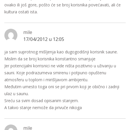
ovako ili još gore, pošto će se broj korisnika povećavati, ali će
kultura ostati ista.
mile
17/04/2012 u 12:05
ja sam suprotnog mišljenja kao dugogodišnji korisnik saune.
Mislim da se broj korisnika konstantno smanjuje
Jer potencijalni korrisnici ne vide ništa pozitivno u uživanju u
sauni. Koje podrazumeva smirenu i potpuno opuštenu
atmosferu u toplom i mirišljavom ambijentu.
Međutim umesto toga oni se pri prvom koji je obično i zadnji
ulaz u saunu.
Sreću sa svim dosad opisanim stanjem.
A takvo stanje nemože da privuče nikoga
mile