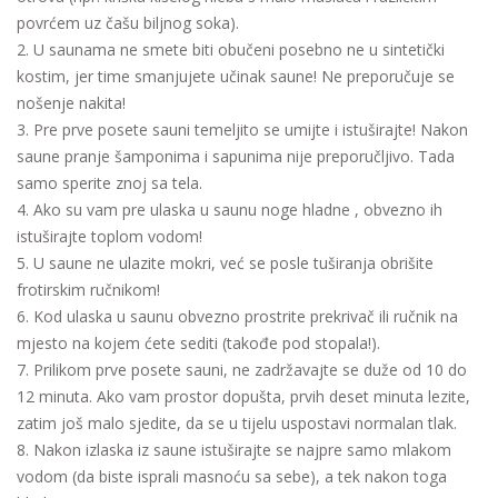
povrćem uz čašu biljnog soka).
2. U saunama ne smete biti obučeni posebno ne u sintetički
kostim, jer time smanjujete učinak saune! Ne preporučuje se
nošenje nakita!
3. Pre prve posete sauni temeljito se umijte i istuširajte! Nakon
saune pranje šamponima i sapunima nije preporučljivo. Tada
samo sperite znoj sa tela.
4. Ako su vam pre ulaska u saunu noge hladne , obvezno ih
istuširajte toplom vodom!
5. U saune ne ulazite mokri, već se posle tuširanja obrišite
frotirskim ručnikom!
6. Kod ulaska u saunu obvezno prostrite prekrivač ili ručnik na
mjesto na kojem ćete sediti (takođe pod stopala!).
7. Prilikom prve posete sauni, ne zadržavajte se duže od 10 do
12 minuta. Ako vam prostor dopušta, prvih deset minuta lezite,
zatim još malo sjedite, da se u tijelu uspostavi normalan tlak.
8. Nakon izlaska iz saune istuširajte se najpre samo mlakom
vodom (da biste isprali masnoću sa sebe), a tek nakon toga