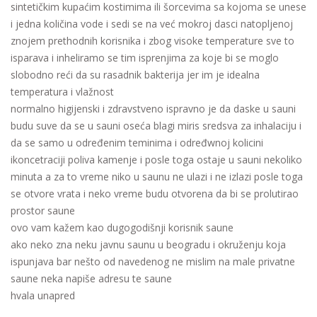
sintetičkim kupaćim kostimima ili šorcevima sa kojoma se unese
i jedna količina vode i sedi se na već mokroj dasci natopljenoj
znojem prethodnih korisnika i zbog visoke temperature sve to
isparava i inheliramo se tim isprenjima za koje bi se moglo
slobodno reći da su rasadnik bakterija jer im je idealna
temperatura i vlažnost
normalno higijenski i zdravstveno ispravno je da daske u sauni
budu suve da se u sauni oseća blagi miris sredsva za inhalaciju i
da se samo u određenim teminima i određwnoj kolicini
ikoncetraciji poliva kamenje i posle toga ostaje u sauni nekoliko
minuta a za to vreme niko u saunu ne ulazi i ne izlazi posle toga
se otvore vrata i neko vreme budu otvorena da bi se prolutirao
prostor saune
ovo vam kažem kao dugogodišnji korisnik saune
ako neko zna neku javnu saunu u beogradu i okruženju koja
ispunjava bar nešto od navedenog ne mislim na male privatne
saune neka napiše adresu te saune
hvala unapred