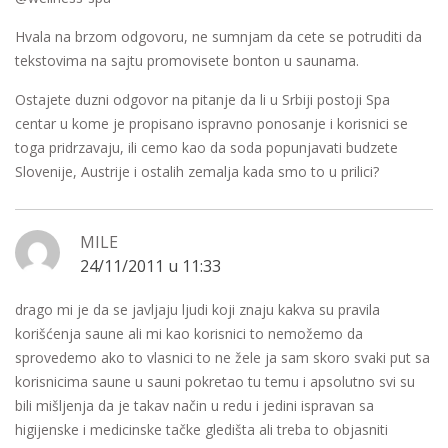
Hvala na brzom odgovoru, ne sumnjam da cete se potruditi da
tekstovima na sajtu promovisete bonton u saunama.
Ostajete duzni odgovor na pitanje da li u Srbiji postoji Spa
centar u kome je propisano ispravno ponosanje i korisnici se
toga pridrzavaju, ili cemo kao da soda popunjavati budzete
Slovenije, Austrije i ostalih zemalja kada smo to u prilici?
MILE
24/11/2011 u 11:33
drago mi je da se javljaju ljudi koji znaju kakva su pravila
korišćenja saune ali mi kao korisnici to nemožemo da
sprovedemo ako to vlasnici to ne žele ja sam skoro svaki put sa
korisnicima saune u sauni pokretao tu temu i apsolutno svi su
bili mišljenja da je takav način u redu i jedini ispravan sa
higijenske i medicinske tačke gledišta ali treba to objasniti