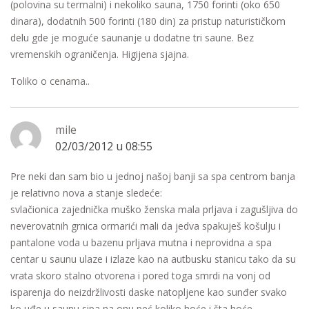
(polovina su termalni) i nekoliko sauna, 1750 forinti (oko 650
dinara), dodatnih 500 forinti (180 din) za pristup naturističkom
delu gde je moguće saunanje u dodatne tri saune. Bez
vremenskih ograničenja. Higijena sjajna.
Toliko o cenama..
mile
02/03/2012 u 08:55
Pre neki dan sam bio u jednoj našoj banji sa spa centrom banja
je relativno nova a stanje sledeće:
svlačionica zajednička muško ženska mala prljava i zagušljiva do
neverovatnih grnica ormarići mali da jedva spakuješ košulju i
pantalone voda u bazenu prljava mutna i neprovidna a spa
centar u saunu ulaze i izlaze kao na autbusku stanicu tako da su
vrata skoro stalno otvorena i pored toga smrdi na vonj od
isparenja do neizdržlivosti daske natopljene kao sunđer svako
ko uđe u saunu sipa na onu peć koliko hoće i šta hoće