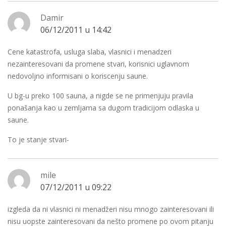
Damir
06/12/2011 u 14:42
Cene katastrofa, usluga slaba, vlasnici i menadzeri
nezainteresovani da promene stvari, korisnici uglavnom
nedovoljno informisani o koriscenju saune.
U bg-u preko 100 sauna, a nigde se ne primenjuju pravila
ponašanja kao u zemljama sa dugom tradicijom odlaska u
saune.
To je stanje stvari-
mile
07/12/2011 u 09:22
izgleda da ni vlasnici ni menadžeri nisu mnogo zainteresovani ili
nisu uopste zainteresovani da nešto promene po ovom pitanju