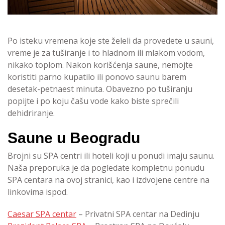
Po isteku vremena koje ste želeli da provedete u sauni,
vreme je za tuširanje i to hladnom ili mlakom vodom,
nikako toplom. Nakon korišćenja saune, nemojte
koristiti parno kupatilo ili ponovo saunu barem
desetak-petnaest minuta. Obavezno po tuširanju
popijte i po koju čašu vode kako biste sprečili
dehidriranje.
Saune u Beogradu
Brojni su SPA centri ili hoteli koji u ponudi imaju saunu.
Naša preporuka je da pogledate kompletnu ponudu
SPA centara na ovoj stranici, kao i izdvojene centre na
linkovima ispod.
Caesar SPA centar
– Privatni SPA centar na Dedinju