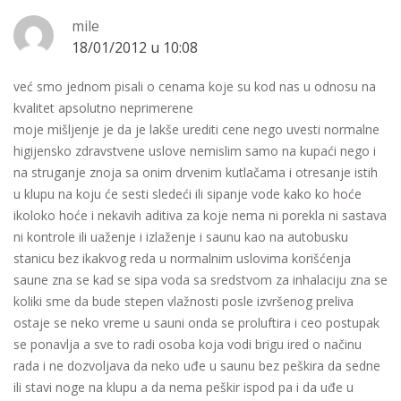
mile
18/01/2012 u 10:08
već smo jednom pisali o cenama koje su kod nas u odnosu na
kvalitet apsolutno neprimerene
moje mišljenje je da je lakše urediti cene nego uvesti normalne
higijensko zdravstvene uslove nemislim samo na kupaći nego i
na struganje znoja sa onim drvenim kutlačama i otresanje istih
u klupu na koju će sesti sledeći ili sipanje vode kako ko hoće
ikoloko hoće i nekavih aditiva za koje nema ni porekla ni sastava
ni kontrole ili uaženje i izlaženje i saunu kao na autobusku
stanicu bez ikakvog reda u normalnim uslovima korišćenja
saune zna se kad se sipa voda sa sredstvom za inhalaciju zna se
koliki sme da bude stepen vlažnosti posle izvršenog preliva
ostaje se neko vreme u sauni onda se proluftira i ceo postupak
se ponavlja a sve to radi osoba koja vodi brigu ired o načinu
rada i ne dozvoljava da neko uđe u saunu bez peškira da sedne
ili stavi noge na klupu a da nema peškir ispod pa i da uđe u