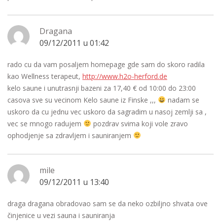
Dragana
09/12/2011 u 01:42
rado cu da vam posaljem homepage gde sam do skoro radila
kao Wellness terapeut,
http://www.h2o-herford.de
kelo saune i unutrasnji bazeni za 17,40 € od 10:00 do 23:00
casova sve su vecinom Kelo saune iz Finske ,,,
nadam se
uskoro da cu jednu vec uskoro da sagradim u nasoj zemlji sa ,
vec se mnogo radujem
pozdrav svima koji vole zravo
ophodjenje sa zdravljem i sauniranjem
mile
09/12/2011 u 13:40
draga dragana obradovao sam se da neko ozbiljno shvata ove
činjenice u vezi sauna i sauniranja