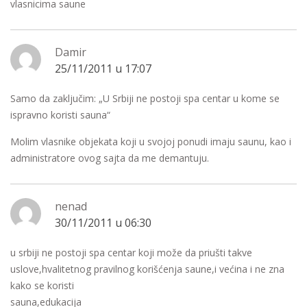
vlasnicima saune
Damir
25/11/2011 u 17:07
Samo da zaključim: „U Srbiji ne postoji spa centar u kome se
ispravno koristi sauna“
Molim vlasnike objekata koji u svojoj ponudi imaju saunu, kao i
administratore ovog sajta da me demantuju.
nenad
30/11/2011 u 06:30
u srbiji ne postoji spa centar koji može da priušti takve
uslove,hvalitetnog pravilnog korišćenja saune,i većina i ne zna
kako se koristi
sauna,edukacija