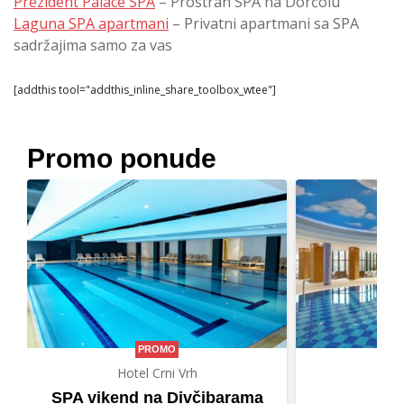
Prezident Palace SPA
– Prostran SPA na Dorćolu
Laguna SPA apartmani
– Privatni apartmani sa SPA
sadržajima samo za vas
[addthis tool="addthis_inline_share_toolbox_wtee"]
Promo ponude
PROMO
Hotel Crni Vrh
Hot
SPA vikend na Divčibarama
Let