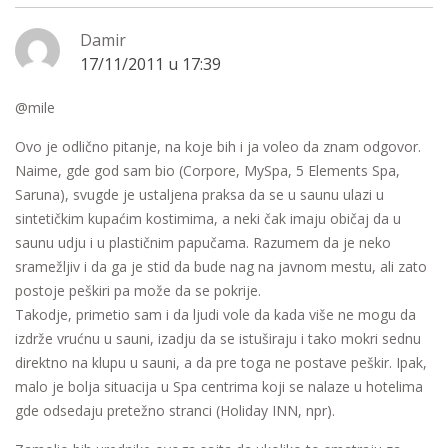
Damir
17/11/2011 u 17:39
@mile
Ovo je odlično pitanje, na koje bih i ja voleo da znam odgovor.
Naime, gde god sam bio (Corpore, MySpa, 5 Elements Spa,
Saruna), svugde je ustaljena praksa da se u saunu ulazi u
sintetičkim kupaćim kostimima, a neki čak imaju običaj da u
saunu udju i u plastičnim papučama. Razumem da je neko
sramežljiv i da ga je stid da bude nag na javnom mestu, ali zato
postoje peškiri pa može da se pokrije.
Takodje, primetio sam i da ljudi vole da kada više ne mogu da
izdrže vrućnu u sauni, izadju da se istuširaju i tako mokri sednu
direktno na klupu u sauni, a da pre toga ne postave peškir. Ipak,
malo je bolja situacija u Spa centrima koji se nalaze u hotelima
gde odsedaju pretežno stranci (Holiday INN, npr).