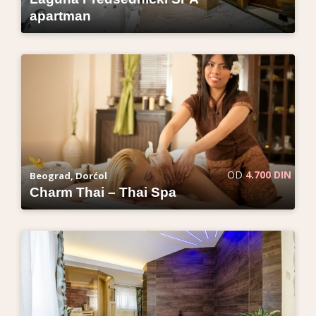
apartman
OD
4.700 DIN
Beograd, Dorćol
Charm Thai – Thai Spa