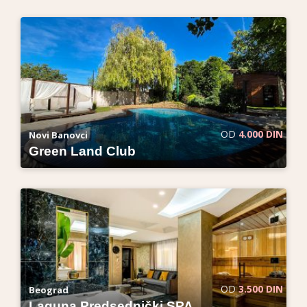
OD
4.000 DIN
Novi Banovci
Green Land Club
OD
3.500 DIN
Beograd
Laguna Predsednički SPA