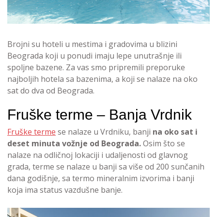
Brojni su hoteli u mestima i gradovima u blizini
Beograda koji u ponudi imaju lepe unutrašnje ili
spoljne bazene. Za vas smo pripremili preporuke
najboljih hotela sa bazenima, a koji se nalaze na oko
sat do dva od Beograda.
Fruške terme – Banja Vrdnik
Fruške terme
se nalaze u Vrdniku, banji
na oko sat i
deset minuta vožnje od Beograda.
Osim što
se
nalaze na odličnoj lokaciji i udaljenosti od glavnog
grada, terme se nalaze u banji sa više od 200 sunčanih
dana godišnje, sa termo mineralnim izvorima i banji
koja ima status vazdušne banje.