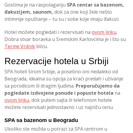
Gostima je na raspolaganju
SPA centar sa bazenom,
đakuzijem, saunom,
dok za one koji žele nešto
intimnije opuštanje – tu su i sobe koje imaju đakuzi.
Hotel možete pogledati i rezervisati na
ovom linku
.
Dobra stvar boravka u Sremskim Karlovcima je i što su
Terme Vrdnik
blizu.
Rezervacije hotela u Srbiji
SPA hoteli širom Srbije, a posebno oni nedaleko od
Beograda, idealna su opcija za kraći predah i uživanje
sa porodicom ili dragim ljudima.
Preporučujemo da
pogledate izdvojene ponude i popuste hotela
na
ovom linku
, dok putem sajta ili telefonom hotele
možete rezervisati jednostavno i uz najnižu cenu.
SPA sa bazenom u Beogradu
Ukoliko ste možda u potrazi za SPA centrom u