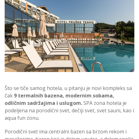
Što se tiče samog hotela, u pitanju je novi kompleks sa
čak
9 termalnih bazena, modernim sobama,
odličnim sadržajima i uslugom.
SPA zona hotela je
podeljena na porodični svet, dečiji svet, svet sauni, kao i
aqua fun zonu.
Porodični svet ima centralni bazen sa brzom rekom i
masažerima, bazen koji je delom unutra, a delom spolja