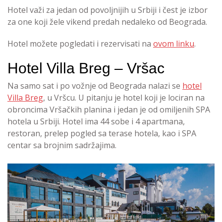
Hotel važi za jedan od povoljnijih u Srbiji i čest je izbor
za one koji žele vikend predah nedaleko od Beograda.
Hotel možete pogledati i rezervisati na
ovom linku
.
Hotel Villa Breg – Vršac
Na samo sat i po vožnje od Beograda nalazi se
hotel
Villa Breg
, u Vršcu. U pitanju je hotel koji je lociran na
obroncima Vršačkih planina i jedan je od omiljenih SPA
hotela u Srbiji. Hotel ima 44 sobe i 4 apartmana,
restoran, prelep pogled sa terase hotela, kao i SPA
centar sa brojnim sadržajima.