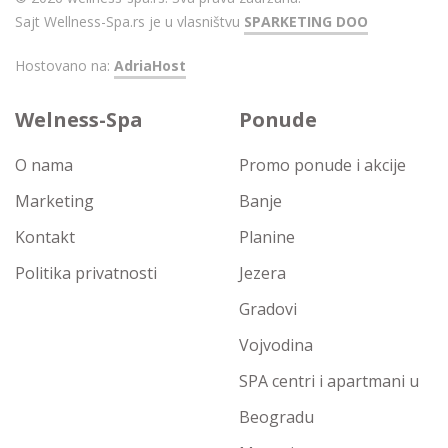
Sajt Wellness-Spa.rs je u vlasništvu
SPARKETING DOO
Hostovano na:
AdriaHost
Welness-Spa
Ponude
O nama
Promo ponude i akcije
Marketing
Banje
Kontakt
Planine
Politika privatnosti
Jezera
Gradovi
Vojvodina
SPA centri i apartmani u
Beogradu