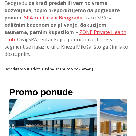
Beogradu
za kraći predah ili vam to vreme
dozvoljava, toplo preporučujemo da pogledate
ponude
SPA centara u Beogradu
,
kao i SPA sa
odličnim bazenom za plivanje, đakuzijem,
saunama, parnim kupatilom
–
ZONE Private Health
Club
. Ovaj SPA centar koji u ponudi ima i fitness
segment se nalazi u ulici Kneza Miloša, što ga čini lako
dostupnim.
[addthis tool="addthis_inline_share_toolbox_wtee"]
Promo ponude