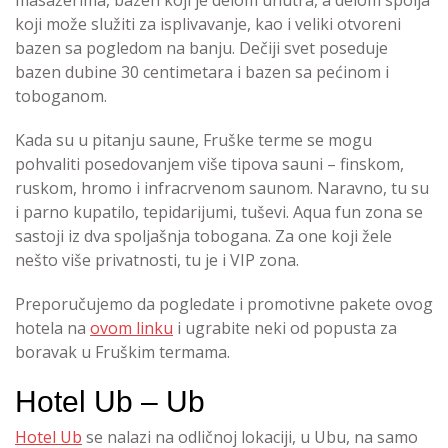
koji može služiti za isplivavanje, kao i veliki otvoreni
bazen sa pogledom na banju. Dečiji svet poseduje
bazen dubine 30 centimetara i bazen sa pećinom i
toboganom.
Kada su u pitanju saune, Fruške terme se mogu
pohvaliti posedovanjem više tipova sauni – finskom,
ruskom, hromo i infracrvenom saunom. Naravno, tu su
i parno kupatilo, tepidarijumi, tuševi. Aqua fun zona se
sastoji iz dva spoljašnja tobogana. Za one koji žele
nešto više privatnosti, tu je i VIP zona.
Preporučujemo da pogledate i promotivne pakete ovog
hotela na
ovom linku
i ugrabite neki od popusta za
boravak u Fruškim termama.
Hotel Ub – Ub
Hotel Ub
se nalazi na odličnoj lokaciji, u Ubu, na samo