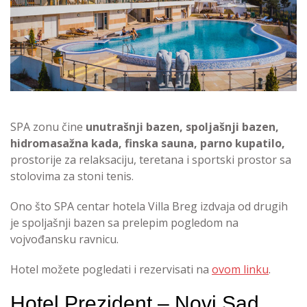
SPA zonu čine
unutrašnji bazen, spoljašnji bazen,
hidromasažna kada, finska sauna, parno kupatilo,
prostorije za relaksaciju, teretana i sportski prostor sa
stolovima za stoni tenis.
Ono što SPA centar hotela Villa Breg izdvaja od drugih
je spoljašnji bazen sa prelepim pogledom na
vojvođansku ravnicu.
Hotel možete pogledati i rezervisati na
ovom linku
.
Hotel Prezident – Novi Sad