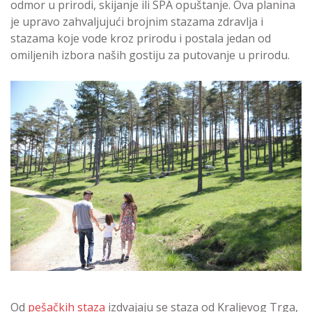
odmor u prirodi, skijanje ili SPA opuštanje. Ova planina
je upravo zahvaljujući brojnim stazama zdravlja i
stazama koje vode kroz prirodu i postala jedan od
omiljenih izbora naših gostiju za putovanje u prirodu.
Od
pešačkih staza
izdvajaju se staza od Kraljevog Trga,