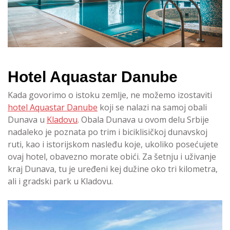
Hotel Aquastar Danube
Kada govorimo o istoku zemlje, ne možemo izostaviti
hotel Aquastar Danube
koji se nalazi na samoj obali
Dunava u
Kladovu
. Obala Dunava u ovom delu Srbije
nadaleko je poznata po trim i biciklisičkoj dunavskoj
ruti, kao i istorijskom nasleđu koje, ukoliko posećujete
ovaj hotel, obavezno morate obići. Za šetnju i uživanje
kraj Dunava, tu je uređeni kej dužine oko tri kilometra,
ali i gradski park u Kladovu.