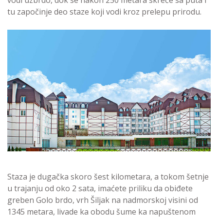
tu započinje deo staze koji vodi kroz prelepu prirodu.
Staza je dugačka skoro šest kilometara, a tokom šetnje
u trajanju od oko 2 sata, imaćete priliku da obiđete
greben Golo brdo, vrh Šiljak na nadmorskoj visini od
1345 metara, livade ka obodu šume ka napuštenom