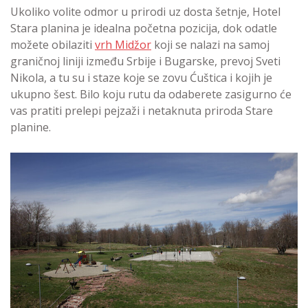
Ukoliko volite odmor u prirodi uz dosta šetnje, Hotel
Stara planina je idealna početna pozicija, dok odatle
možete obilaziti
vrh Midžor
koji se nalazi na samoj
graničnoj liniji između Srbije i Bugarske, prevoj Sveti
Nikola, a tu su i staze koje se zovu Ćuštica i kojih je
ukupno šest. Bilo koju rutu da odaberete zasigurno će
vas pratiti prelepi pejzaži i netaknuta priroda Stare
planine.