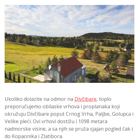
Ukoliko dolazite na odmor na
Divčibare
, toplo
preporučujemo obilaske vrhova i proplanaka koji
okružuju Divčibare poput Crnog Vrha, Paljbe, Golupca i
Velike pleći. Ovi vrhovi dostižu i 1098 metara
nadmorske visine, a sa njih se pruža sjajan pogled čak i
do Kopaonika i Zlatibora.