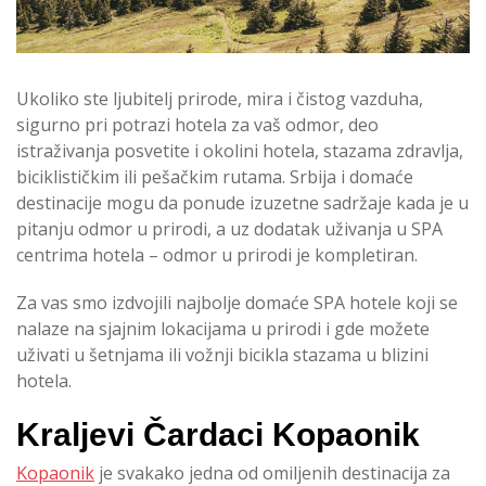
Ukoliko ste ljubitelj prirode, mira i čistog vazduha,
sigurno pri potrazi hotela za vaš odmor, deo
istraživanja posvetite i okolini hotela, stazama zdravlja,
biciklističkim ili pešačkim rutama. Srbija i domaće
destinacije mogu da ponude izuzetne sadržaje kada je u
pitanju odmor u prirodi, a uz dodatak uživanja u SPA
centrima hotela – odmor u prirodi je kompletiran.
Za vas smo izdvojili najbolje domaće SPA hotele koji se
nalaze na sjajnim lokacijama u prirodi i gde možete
uživati u šetnjama ili vožnji bicikla stazama u blizini
hotela.
Kraljevi Čardaci Kopaonik
Kopaonik
je svakako jedna od omiljenih destinacija za