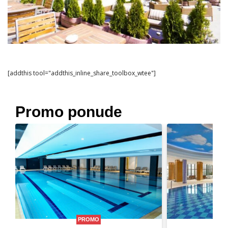
[addthis tool="addthis_inline_share_toolbox_wtee"]
Promo ponude
PROMO