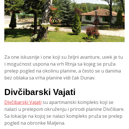
Za one iskusnije i one koji su željni avanture, uvek je tu
i mogućnost uspona na vrh Rtnja sa kojeg se pruža
prelep pogled na okolinu planine, a često se u danima
bez oblaka sa vrha planine vidi čak Dunav.
Divčibarski Vajati
Divčibarski Vajati
su apartmanski kompleks koji se
nalazi u prelepom okruženju i prirodi planine Divčibare.
Sa lokacije na kojoj se nalazi kompleks pruža se prelep
pogled na obronke Maljena.