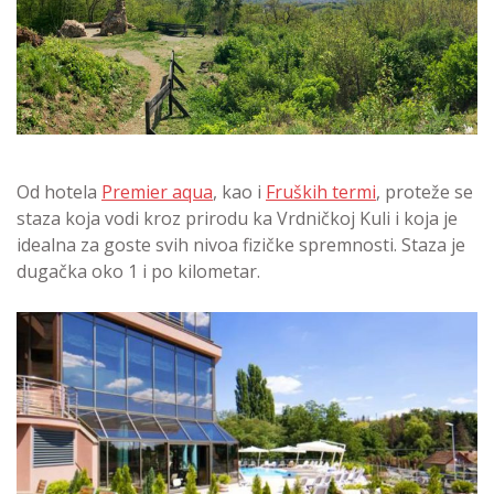
Od hotela
Premier aqua
, kao i
Fruških termi
, proteže se
staza koja vodi kroz prirodu ka Vrdničkoj Kuli i koja je
idealna za goste svih nivoa fizičke spremnosti. Staza je
dugačka oko 1 i po kilometar.