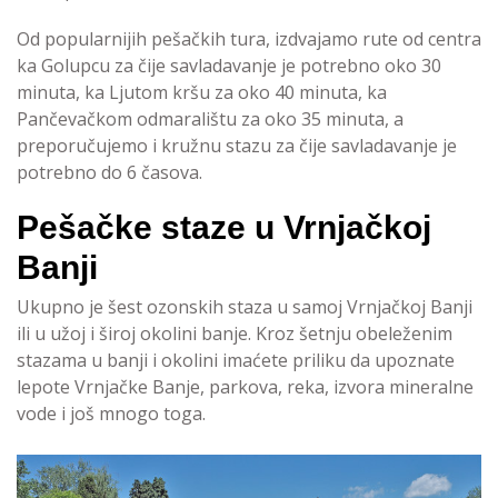
Od popularnijih pešačkih tura, izdvajamo rute od centra
ka Golupcu za čije savladavanje je potrebno oko 30
minuta, ka Ljutom kršu za oko 40 minuta, ka
Pančevačkom odmaralištu za oko 35 minuta, a
preporučujemo i kružnu stazu za čije savladavanje je
potrebno do 6 časova.
Pešačke staze u Vrnjačkoj
Banji
Ukupno je šest ozonskih staza u samoj Vrnjačkoj Banji
ili u užoj i široj okolini banje. Kroz šetnju obeleženim
stazama u banji i okolini imaćete priliku da upoznate
lepote Vrnjačke Banje, parkova, reka, izvora mineralne
vode i još mnogo toga.