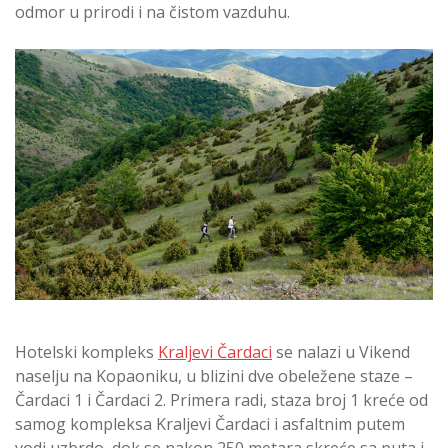
odmor u prirodi i na čistom vazduhu.
Hotelski kompleks
Kraljevi Čardaci
se nalazi u Vikend
naselju na Kopaoniku, u blizini dve obeležene staze –
Čardaci 1 i Čardaci 2. Primera radi, staza broj 1 kreće od
samog kompleksa Kraljevi Čardaci i asfaltnim putem
vodi uzbrdo, dok se nakon 250 metara skreće sa puta i