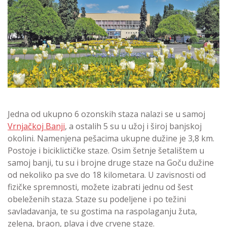
Jedna od ukupno 6 ozonskih staza nalazi se u samoj
Vrnjačkoj Banji
, a ostalih 5 su u užoj i široj banjskoj
okolini. Namenjena pešacima ukupne dužine je 3,8 km.
Postoje i biciklictičke staze. Osim šetnje šetalištem u
samoj banji, tu su i brojne druge staze na Goču dužine
od nekoliko pa sve do 18 kilometara. U zavisnosti od
fizičke spremnosti, možete izabrati jednu od šest
obeleženih staza. Staze su podeljene i po težini
savladavanja, te su gostima na raspolaganju žuta,
zelena, braon, plava i dve crvene staze.