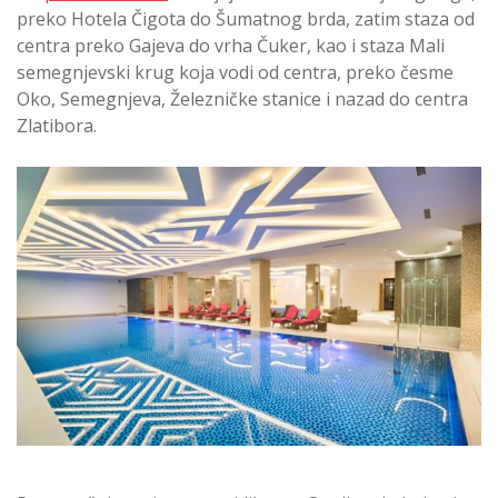
preko Hotela Čigota do Šumatnog brda, zatim staza od
centra preko Gajeva do vrha Čuker, kao i staza Mali
semegnjevski krug koja vodi od centra, preko česme
Oko, Semegnjeva, Železničke stanice i nazad do centra
Zlatibora.