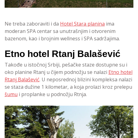
Ne treba zaboraviti i da
Hotel Stara planina
ima
moderan SPA centar sa unutrašnjim i otvorenim
bazenom, kao i brojnim wellness i SPA sadržajima.
Etno hotel Rtanj Balašević
Takođe u istočnoj Srbiji, pešačke staze dostupne su i
oko planine Rtanj u čijem podnožju se nalazi
Etno hotel
Rtanj Balašević
. U neposrednoj blizini kompleksa nalazi
se staza dužine 1 kilometar, a koja prolazi kroz prelepu
šumu
i proplanke u podnožju Rtnja.