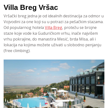
Villa Breg Vršac
Vršački breg jedna je od idealnih destinacija za odmor u
Vojvodini za one koji su u potrazi za pešačkim stazama.
Od popularnog hotela
Villa Breg
, protežu se brojne
staze koje vode ka Guduričkom vrhu, inače najvišem
vrhu pokrajine, do manastira Mesić, brda Misa, ali i
lokacija na kojima možete uživati u slobodno penjanju
(free climbing).