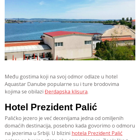
Među gostima koji na svoj odmor odlaze u hotel
Aquastar Danube popularne su i ture brodovima
kojima se obilazi
Đerdapska klisura
.
Hotel Prezident Palić
Palićko jezero je već decenijama jedna od omiljenih
domaćih destinacija, posebno kada govorimo o odmoru
na jezerima u Srbiji. U blizini
hotela Prezident Palić