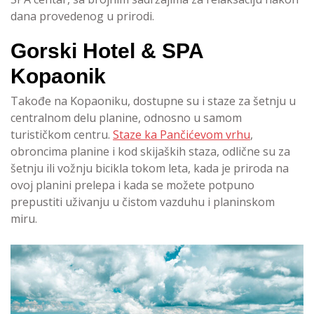
dana provedenog u prirodi.
Gorski Hotel & SPA
Kopaonik
Takođe na Kopaoniku, dostupne su i staze za šetnju u
centralnom delu planine, odnosno u samom
turističkom centru.
Staze ka Pančićevom vrhu
,
obroncima planine i kod skijaških staza, odlične su za
šetnju ili vožnju bicikla tokom leta, kada je priroda na
ovoj planini prelepa i kada se možete potpuno
prepustiti uživanju u čistom vazduhu i planinskom
miru.