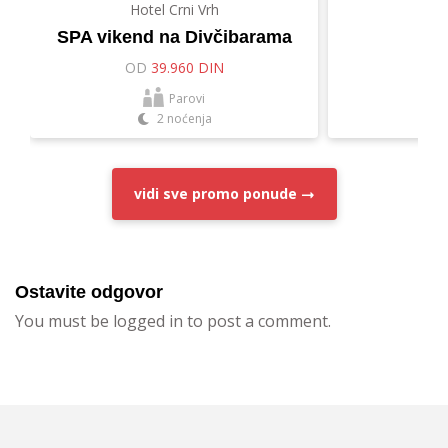
Hotel Crni Vrh
Hot
SPA vikend na Divčibarama
Let
OD
39.960 DIN
O
Parovi
2 noćenja
vidi sve
promo ponude
Ostavite odgovor
You must be logged in to post a comment.