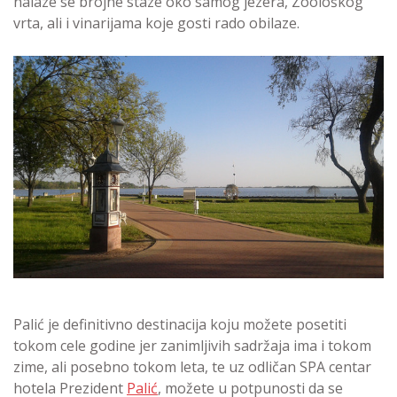
nalaze se brojne staze oko samog jezera, Zoološkog
vrta, ali i vinarijama koje gosti rado obilaze.
Palić je definitivno destinacija koju možete posetiti
tokom cele godine jer zanimljivih sadržaja ima i tokom
zime, ali posebno tokom leta, te uz odličan SPA centar
hotela Prezident
Palić
, možete u potpunosti da se