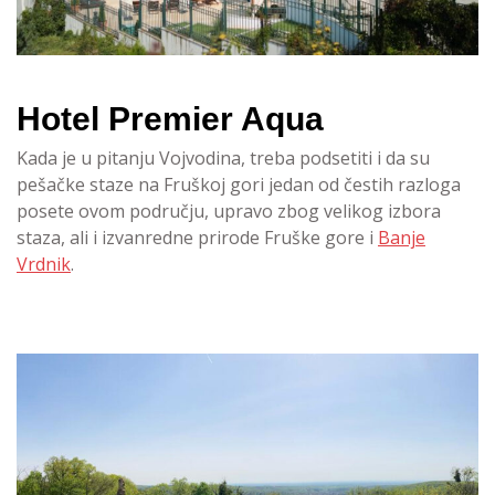
Hotel Premier Aqua
Kada je u pitanju Vojvodina, treba podsetiti i da su
pešačke staze na Fruškoj gori jedan od čestih razloga
posete ovom području, upravo zbog velikog izbora
staza, ali i izvanredne prirode Fruške gore i
Banje
Vrdnik
.