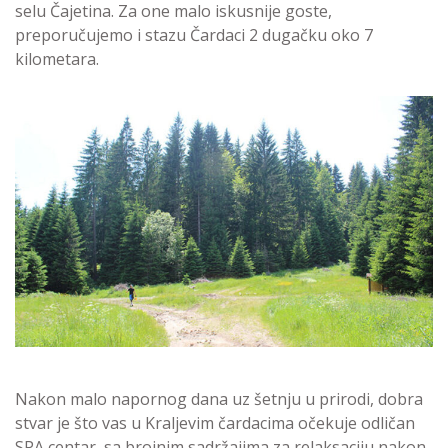
selu Čajetina. Za one malo iskusnije goste,
preporučujemo i stazu Čardaci 2 dugačku oko 7
kilometara.
Nakon malo napornog dana uz šetnju u prirodi, dobra
stvar je što vas u Kraljevim čardacima očekuje odličan
SPA centar, sa brojnim sadržajima za relaksaciju nakon