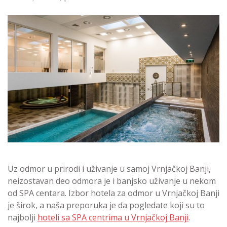
Uz odmor u prirodi i uživanje u samoj Vrnjačkoj Banji,
neizostavan deo odmora je i banjsko uživanje u nekom
od SPA centara. Izbor hotela za odmor u Vrnjačkoj Banji
je širok, a naša preporuka je da pogledate koji su to
najbolji
hoteli sa SPA centrima u Vrnjačkoj Banji
.