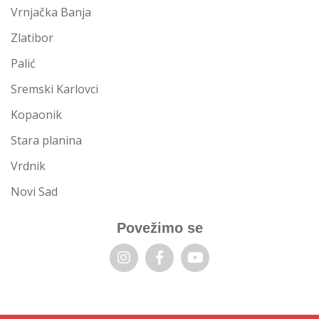
Vrnjačka Banja
Zlatibor
Palić
Sremski Karlovci
Kopaonik
Stara planina
Vrdnik
Novi Sad
Povežimo se