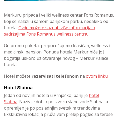
Merkuru pripada i veliki wellness centar Fons Romanus,
koji se nalazi u samom banjskom parku, nedaleko od
hotela.
Ovde možete saznati više informacija o
sadržajima Fons Romanus wellness centra.
Od promo paketa, preporučujemo klasičan, wellness i
medicinski pansion. Ponuda hotela Merkur biće još
bogatija uskoro uz otvaranje novog – Merkur Palace
hotela.
Hotel možete
rezervisati telefonom
na
ovom linku
.
Hotel Slatina
Jedan od novijih hotela u Vrnjačkoj banji je
hotel
Slatina
. Naziv je dobio po izvoru slane vode Slatina, a
opremljen je po poslednjim svetskim trendovima.
Ekskluzivna lokacija pruža vam prelep pogled sa terase