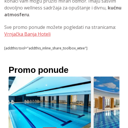
konaci vam mogu pružiti miran odmor. Imaju sasvim
dovoljno wellness sadržaja za opuštanje i divnu,
kućnu
atmosferu
.
Sve promo ponude možete pogledati na stranicama:
Vrnjačka Banja Hoteli
[addthis tool="addthis_inline_share_toolbox_wtee"]
Promo ponude