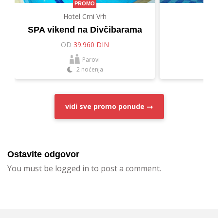
PROMO
Hotel Crni Vrh
Hot
SPA vikend na Divčibarama
Let
OD
39.960 DIN
O
Parovi
2 noćenja
vidi sve
promo ponude
Ostavite odgovor
You must be logged in to post a comment.