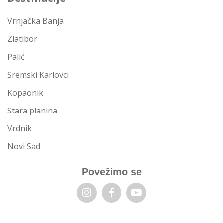
Vrnjačka Banja
Zlatibor
Palić
Sremski Karlovci
Kopaonik
Stara planina
Vrdnik
Novi Sad
Povežimo se