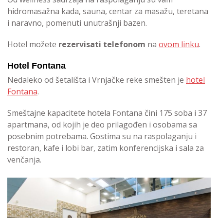
hidromasažna kada, sauna, centar za masažu, teretana
i naravno, pomenuti unutrašnji bazen.
Hotel možete
rezervisati telefonom
na
ovom linku
.
Hotel Fontana
Nedaleko od šetališta i Vrnjačke reke smešten je
hotel
Fontana
.
Smeštajne kapacitete hotela Fontana čini 175 soba i 37
apartmana, od kojih je deo prilagođen i osobama sa
posebnim potrebama. Gostima su na raspolaganju i
restoran, kafe i lobi bar, zatim konferencijska i sala za
venčanja.