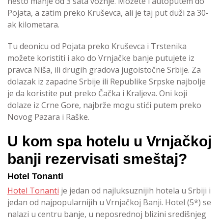
nešto manje od 3 sata vožnje. Možete i autoputem do
Pojata, a zatim preko Kruševca, ali je taj put duži za 30-
ak kilometara.
Tu deonicu od Pojata preko Kruševca i Trstenika
možete koristiti i ako do Vrnjačke banje putujete iz
pravca Niša, ili drugih gradova jugoistočne Srbije. Za
dolazak iz zapadne Srbije ili Republike Srpske najbolje
je da koristite put preko Čačka i Kraljeva. Oni koji
dolaze iz Crne Gore, najbrže mogu stići putem preko
Novog Pazara i Raške.
U kom spa hotelu u Vrnjačkoj
banji rezervisati smeštaj?
Hotel Tonanti
Hotel Tonanti
je jedan od najluksuznijih hotela u Srbiji i
jedan od najpopularnijih u Vrnjačkoj Banji. Hotel (5*) se
nalazi u centru banje, u neposrednoj blizini središnjeg