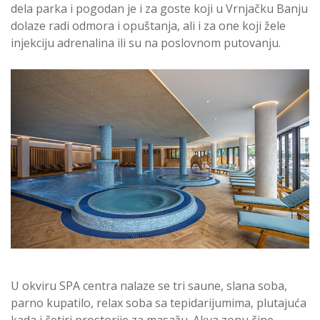
dela parka i pogodan je i za goste koji u Vrnjačku Banju
dolaze radi odmora i opuštanja, ali i za one koji žele
injekciju adrenalina ili su na poslovnom putovanju.
U okviru SPA centra nalaze se tri saune, slana soba,
parno kupatilo, relax soba sa tepidarijumima, plutajuća
kada i četiri prostorije za masažu. Akva zonu čine