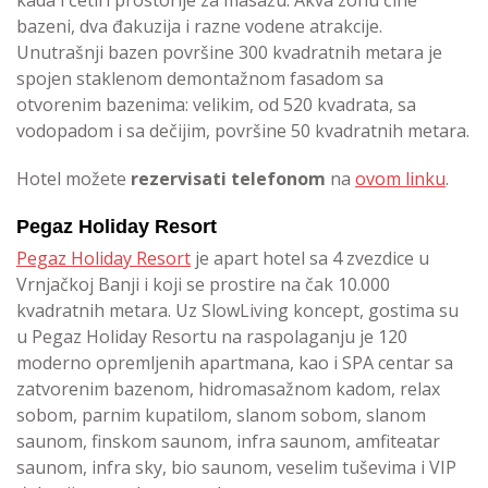
bazeni, dva đakuzija i razne vodene atrakcije.
Unutrašnji bazen površine 300 kvadratnih metara je
spojen staklenom demontažnom fasadom sa
otvorenim bazenima: velikim, od 520 kvadrata, sa
vodopadom i sa dečijim, površine 50 kvadratnih metara.
Hotel možete
rezervisati telefonom
na
ovom linku
.
Pegaz Holiday Resort
Pegaz Holiday Resort
je apart hotel sa 4 zvezdice u
Vrnjačkoj Banji i koji se prostire na čak 10.000
kvadratnih metara. Uz SlowLiving koncept, gostima su
u Pegaz Holiday Resortu na raspolaganju je 120
moderno opremljenih apartmana, kao i SPA centar sa
zatvorenim bazenom, hidromasažnom kadom, relax
sobom, parnim kupatilom, slanom sobom, slanom
saunom, finskom saunom, infra saunom, amfiteatar
saunom, infra sky, bio saunom, veselim tuševima i VIP