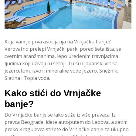
Koja vam je prva asocijacija na Vrnjačku banju?
Verovatno prelepi Vrnjački park, pored šetališta, sa
cvetnim aranžmanima, lepo uređenim travnjacima i
ljudima koji uživaju u šetnji. Tu su i japanski vrt sa
jezercetom, izvori mineralne vode Jezero, Snežnik,
Slatina i Topla voda.
Kako stići do Vrnjačke
banje?
Do Vrnjačke banje se lako stiže iz više pravaca. Iz
pravca Beograda, idete autoputem do Lapova, a zatim
preko Kragujevca stižete do Vrnjačke banje za ukupno