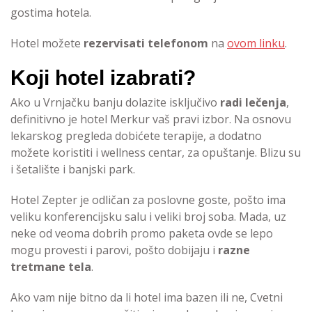
gostima hotela.
Hotel možete
rezervisati telefonom
na
ovom linku
.
Koji hotel izabrati?
Ako u Vrnjačku banju dolazite isključivo
radi lečenja
,
definitivno je hotel Merkur vaš pravi izbor. Na osnovu
lekarskog pregleda dobićete terapije, a dodatno
možete koristiti i wellness centar, za opuštanje. Blizu su
i šetalište i banjski park.
Hotel Zepter je odličan za poslovne goste, pošto ima
veliku konferencijsku salu i veliki broj soba. Mada, uz
neke od veoma dobrih promo paketa ovde se lepo
mogu provesti i parovi, pošto dobijaju i
razne
tretmane tela
.
Ako vam nije bitno da li hotel ima bazen ili ne, Cvetni