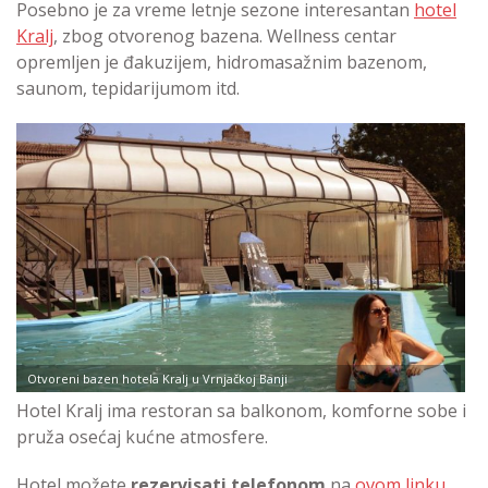
Posebno je za vreme letnje sezone interesantan
hotel
Kralj
, zbog otvorenog bazena. Wellness centar
opremljen je đakuzijem, hidromasažnim bazenom,
saunom, tepidarijumom itd.
Otvoreni bazen hotela Kralj u Vrnjačkoj Banji
Hotel Kralj ima restoran sa balkonom, komforne sobe i
pruža osećaj kućne atmosfere.
Hotel možete
rezervisati telefonom
na
ovom linku
.