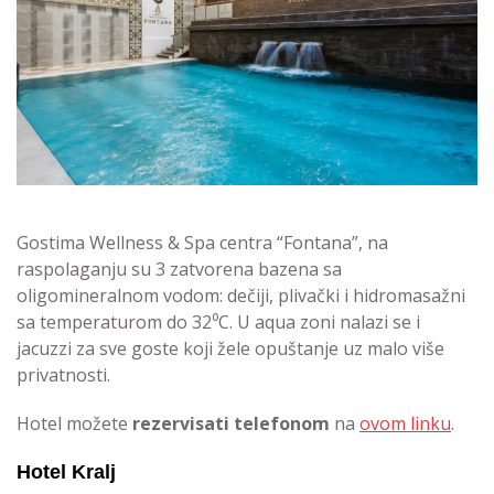
Gostima Wellness & Spa centra “Fontana”, na
raspolaganju su 3 zatvorena bazena sa
oligomineralnom vodom: dečiji, plivački i hidromasažni
sa temperaturom do 32⁰C. U aqua zoni nalazi se i
jacuzzi za sve goste koji žele opuštanje uz malo više
privatnosti.
Hotel možete
rezervisati telefonom
na
ovom linku
.
Hotel Kralj