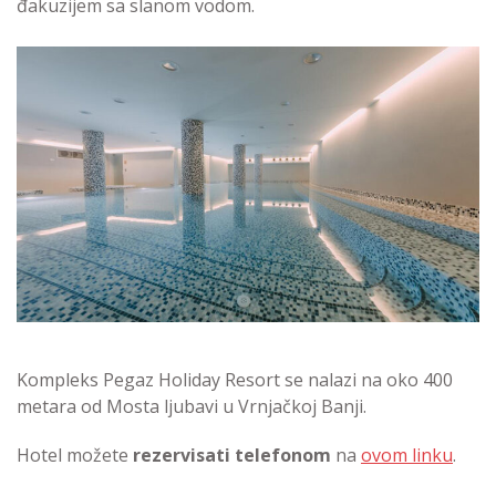
đakuzijem sa slanom vodom.
Kompleks Pegaz Holiday Resort se nalazi na oko 400
metara od Mosta ljubavi u Vrnjačkoj Banji.
Hotel možete
rezervisati telefonom
na
ovom linku
.