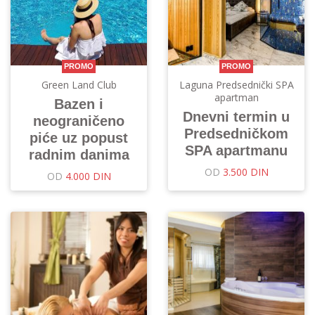
PROMO
PROMO
Green Land Club
Laguna Predsednički SPA
apartman
Bazen i
Dnevni termin u
neograničeno
Predsedničkom
piće uz popust
SPA apartmanu
radnim danima
OD
3.500 DIN
OD
4.000 DIN