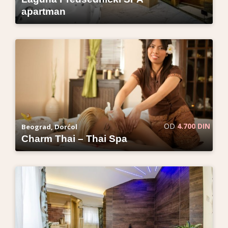
apartman
OD
4.700 DIN
Beograd, Dorćol
Charm Thai – Thai Spa