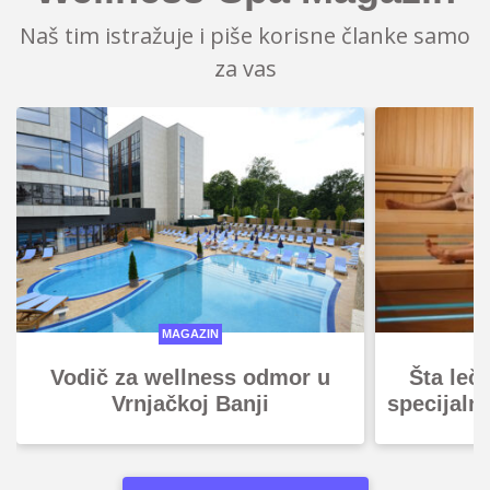
Naš tim istražuje i piše korisne članke samo
za vas
MAGAZIN
Vodič za wellness odmor u
Šta leč
Vrnjačkoj Banji
specijaln