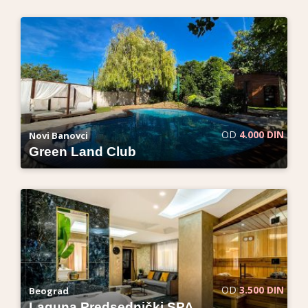
OD
4.000 DIN
Novi Banovci
Green Land Club
OD
3.500 DIN
Beograd
Laguna Predsednički SPA