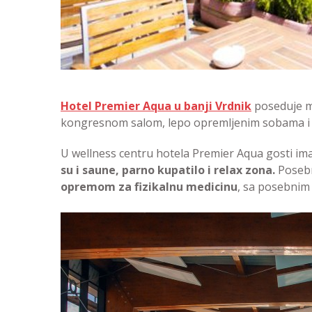
Hotel Premier Aqua u banji Vrdnik
poseduje m
kongresnom salom, lepo opremljenim sobama i 
U wellness centru hotela Premier Aqua gosti ima
su i saune, parno kupatilo i relax zona.
Posebn
opremom za fizikalnu medicinu
, sa posebnim 