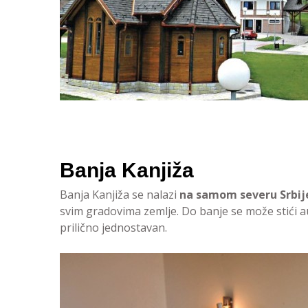
Banja Kanjiža
Banja Kanjiža se nalazi
na samom severu Srbije
svim gradovima zemlje. Do banje se može stići au
prilično jednostavan.