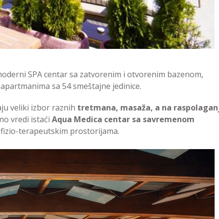
oderni SPA centar sa zatvorenim i otvorenim bazenom,
apartmanima sa 54 smeštajne jedinice.
ju veliki izbor raznih
tretmana, masaža, a na raspolagan
o vredi istaći
Aqua Medica centar sa savremenom
fizio-terapeutskim prostorijama.