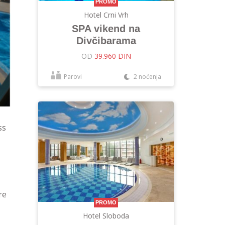
PROMO
Hotel Crni Vrh
SPA vikend na
Divčibarama
OD
39.960 DIN
Parovi
2 noćenja
ss
re
PROMO
Hotel Sloboda