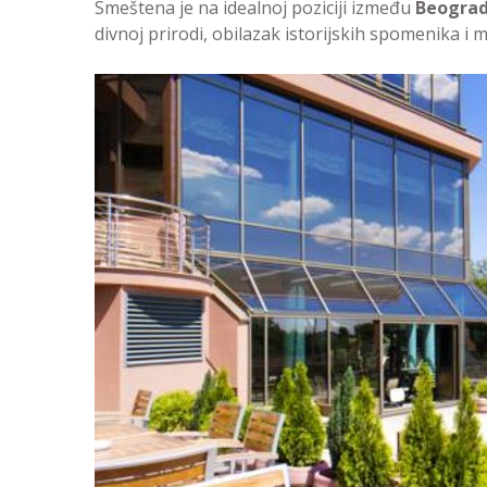
Smeštena je na idealnoj poziciji između
Beograd
divnoj prirodi, obilazak istorijskih spomenika i 