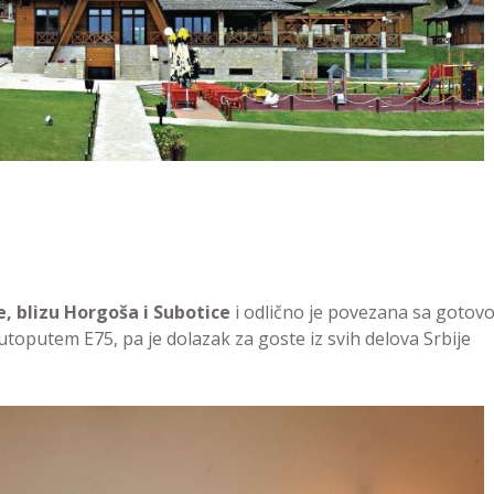
, blizu Horgoša i Subotice
i odlično je povezana sa gotov
toputem E75, pa je dolazak za goste iz svih delova Srbije