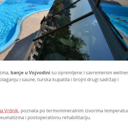
izma,
banje u Vojvodini
su opremljene i savremenim wellne
aganju i saune, turska kupatila i brojni drugi sadržaji i
ja Vrdnik
, poznata po termomineralnim izvorima temperatu
 reumatizma i postoperativnu rehabilitaciju.