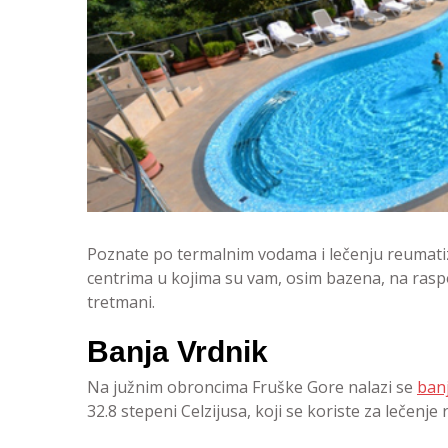
Poznate po termalnim vodama i lečenju reumat
centrima u kojima su vam, osim bazena, na raspol
tretmani.
Banja Vrdnik
Na južnim obroncima Fruške Gore nalazi se
ban
32.8 stepeni Celzijusa, koji se koriste za lečenje