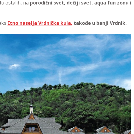
đu ostalih, na
porodični svet, dečiji svet, aqua fun zonu i
leks
Etno naselja Vrdnička kula,
takođe u banji Vrdnik.