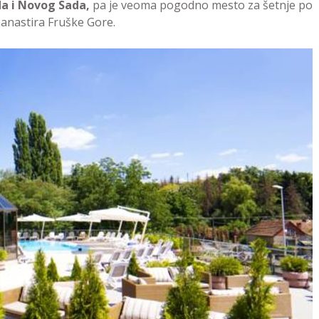
a i Novog Sada,
pa je veoma pogodno mesto za šetnje po
manastira Fruške Gore.