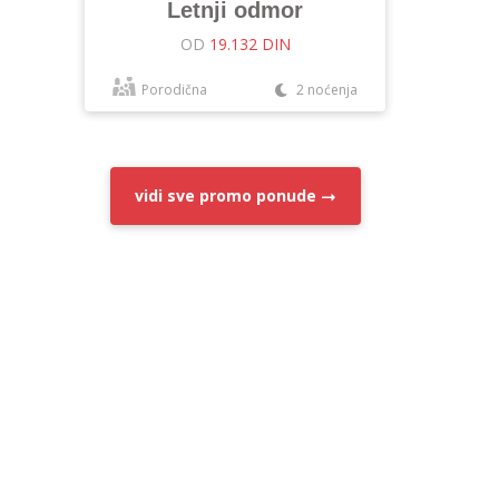
Letnji odmor
OD
19.132 DIN
Porodična
2 noćenja
vidi sve
promo ponude