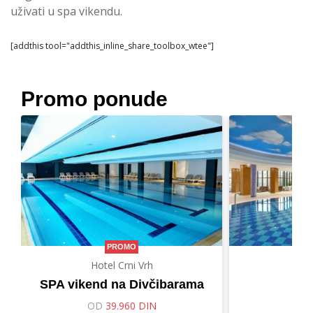
uživati u spa vikendu.
[addthis tool="addthis_inline_share_toolbox_wtee"]
Promo ponude
PROMO
Hotel Crni Vrh
Hot
SPA vikend na Divčibarama
Let
OD
39.960 DIN
O