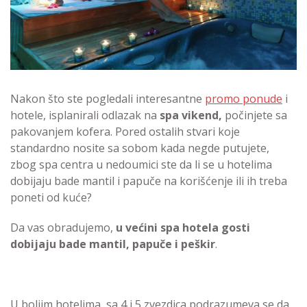
Nakon što ste pogledali interesantne
promo ponude
i
hotele, isplanirali odlazak na
spa vikend,
počinjete sa
pakovanjem kofera. Pored ostalih stvari koje
standardno nosite sa sobom kada negde putujete,
zbog spa centra u nedoumici ste da li se u hotelima
dobijaju bade mantil i papuče na korišćenje ili ih treba
poneti od kuće?
Da vas obradujemo,
u većini spa hotela gosti
dobijaju bade mantil, papuče i peškir
.
U boljim hotelima, sa 4 i 5 zvezdica podrazumeva se da