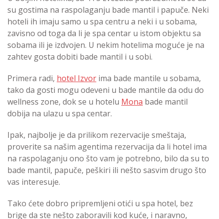
su gostima na raspolaganju bade mantil i papuče. Neki
hoteli ih imaju samo u spa centru a neki i u sobama,
zavisno od toga da li je spa centar u istom objektu sa
sobama ili je izdvojen. U nekim hotelima moguće je na
zahtev gosta dobiti bade mantil i u sobi.
Primera radi,
hotel Izvor
ima bade mantile u sobama,
tako da gosti mogu odeveni u bade mantile da odu do
wellness zone, dok se u hotelu
Mona
bade mantil
dobija na ulazu u spa centar.
Ipak, najbolje je da prilikom rezervacije smeštaja,
proverite sa našim agentima rezervacija da li hotel ima
na raspolaganju ono što vam je potrebno, bilo da su to
bade mantil, papuče, peškiri ili nešto sasvim drugo što
vas interesuje.
Tako ćete dobro pripremljeni otići u spa hotel, bez
brige da ste nešto zaboravili kod kuće, i naravno,