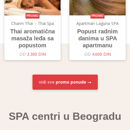
PROMO
PROMO
Charm Thai – Thai Spa
Apartman Laguna SPA
Thai aromatična
Popust radnim
masaža leđa sa
danima u SPA
popustom
apartmanu
OD
3.300 DIN
OD
4.600 DIN
vidi sve
promo ponude
SPA centri u Beogradu