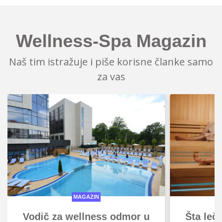
Wellness-Spa Magazin
Naš tim istražuje i piše korisne članke samo
za vas
MAGAZIN
Vodič za wellness odmor u
Šta leč