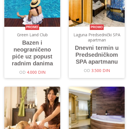
PROMO
PROMO
Green Land Club
Laguna Predsednički SPA
apartman
Bazen i
Dnevni termin u
neograničeno
Predsedničkom
piće uz popust
SPA apartmanu
radnim danima
OD
3.500 DIN
OD
4.000 DIN