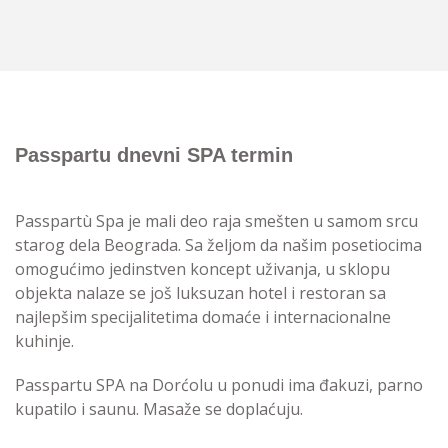
Passpartu dnevni SPA termin
Passpartù Spa je mali deo raja smešten u samom srcu
starog dela Beograda. Sa željom da našim posetiocima
omogućimo jedinstven koncept uživanja, u sklopu
objekta nalaze se još luksuzan hotel i restoran sa
najlepšim specijalitetima domaće i internacionalne
kuhinje.
Passpartu SPA na Dorćolu u ponudi ima đakuzi, parno
kupatilo i saunu. Masaže se doplaćuju.