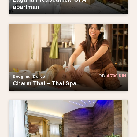
apartman
OD
4.700 DIN
Beograd, Dorćol
Charm Thai – Thai Spa