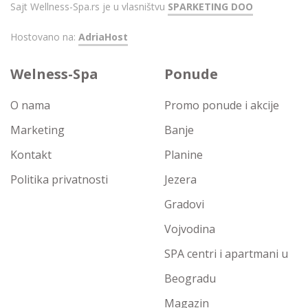
Sajt Wellness-Spa.rs je u vlasništvu
SPARKETING DOO
Hostovano na:
AdriaHost
Welness-Spa
Ponude
O nama
Promo ponude i akcije
Marketing
Banje
Kontakt
Planine
Politika privatnosti
Jezera
Gradovi
Vojvodina
SPA centri i apartmani u
Beogradu
Magazin