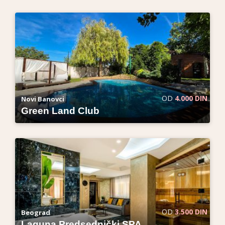
OD
4.000 DIN
Novi Banovci
Green Land Club
OD
3.500 DIN
Beograd
Laguna Predsednički SPA