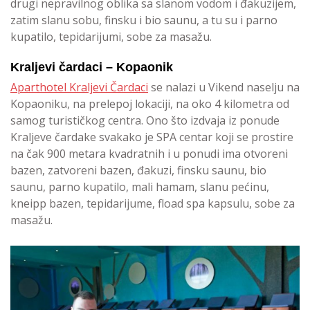
drugi nepravilnog oblika sa slanom vodom i đakuzijem,
zatim slanu sobu, finsku i bio saunu, a tu su i parno
kupatilo, tepidarijumi, sobe za masažu.
Kraljevi čardaci – Kopaonik
Aparthotel Kraljevi Čardaci
se nalazi u Vikend naselju na
Kopaoniku, na prelepoj lokaciji, na oko 4 kilometra od
samog turističkog centra. Ono što izdvaja iz ponude
Kraljeve čardake svakako je SPA centar koji se prostire
na čak 900 metara kvadratnih i u ponudi ima otvoreni
bazen, zatvoreni bazen, đakuzi, finsku saunu, bio
saunu, parno kupatilo, mali hamam, slanu pećinu,
kneipp bazen, tepidarijume, fload spa kapsulu, sobe za
masažu.