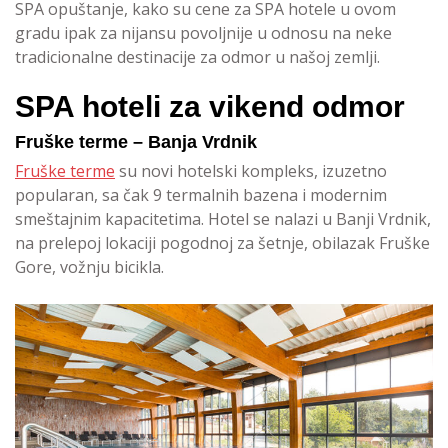
SPA opuštanje, kako su cene za SPA hotele u ovom
gradu ipak za nijansu povoljnije u odnosu na neke
tradicionalne destinacije za odmor u našoj zemlji.
SPA hoteli za vikend odmor
Fruške terme – Banja Vrdnik
Fruške terme
su novi hotelski kompleks, izuzetno
popularan, sa čak 9 termalnih bazena i modernim
smeštajnim kapacitetima. Hotel se nalazi u Banji Vrdnik,
na prelepoj lokaciji pogodnoj za šetnje, obilazak Fruške
Gore, vožnju bicikla.