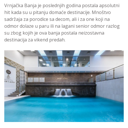
Vrnjačka Banja je poslednjih godina postala apsolutni
hit kada su u pitanju domaće destinacije. Mnoštvo
sadržaja za porodice sa decom, ali i za one koji na
odmor dolaze u paru ili na lagani senior odmor razlog
su zbog kojih je ova banja postala neizostavna
destinacija za vikend predah.