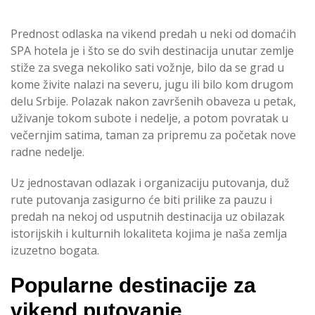
Prednost odlaska na vikend predah u neki od domaćih
SPA hotela je i što se do svih destinacija unutar zemlje
stiže za svega nekoliko sati vožnje, bilo da se grad u
kome živite nalazi na severu, jugu ili bilo kom drugom
delu Srbije. Polazak nakon završenih obaveza u petak,
uživanje tokom subote i nedelje, a potom povratak u
večernjim satima, taman za pripremu za početak nove
radne nedelje.
Uz jednostavan odlazak i organizaciju putovanja, duž
rute putovanja zasigurno će biti prilike za pauzu i
predah na nekoj od usputnih destinacija uz obilazak
istorijskih i kulturnih lokaliteta kojima je naša zemlja
izuzetno bogata.
Popularne destinacije za
vikend putovanje