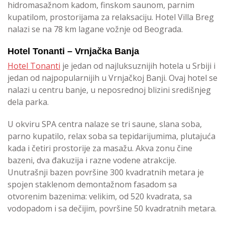
hidromasažnom kadom, finskom saunom, parnim
kupatilom, prostorijama za relaksaciju. Hotel Villa Breg
nalazi se na 78 km lagane vožnje od Beograda.
Hotel Tonanti – Vrnjačka Banja
Hotel Tonanti
je jedan od najluksuznijih hotela u Srbiji i
jedan od najpopularnijih u Vrnjačkoj Banji. Ovaj hotel se
nalazi u centru banje, u neposrednoj blizini središnjeg
dela parka.
U okviru SPA centra nalaze se tri saune, slana soba,
parno kupatilo, relax soba sa tepidarijumima, plutajuća
kada i četiri prostorije za masažu. Akva zonu čine
bazeni, dva đakuzija i razne vodene atrakcije.
Unutrašnji bazen površine 300 kvadratnih metara je
spojen staklenom demontažnom fasadom sa
otvorenim bazenima: velikim, od 520 kvadrata, sa
vodopadom i sa dečijim, površine 50 kvadratnih metara.