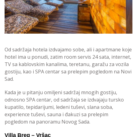
Od sadržaja hotela izdvajamo sobe, ali i apartmane koje
hotel ima u ponudi, zatim room servis 24 sata, internet,
TV sa kablovskim kanalima, teretanu, garažu za vozila
gostiju, kao i SPA centar sa prelepim pogledom na Novi
Sad.
Kada je u pitanju omiljeni sadržaj mnogih gostiju,
odnosno SPA centar, od sadržaja se izdvajaju tursko
kupatilo, tepidarijumi, ledeni tuševi, slana soba,
experience tuševi, sauna i đakuzi sa prelepim
pogledom na panoramu Novog Sada.
Villa Breg – Vršac