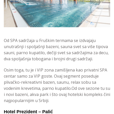
Od SPA sadržaja u Fruškim termama se izdvajaju
unutrašnji i spoljašnji bazeni, sauna svet sa više tipova
sauni, parno kupatilo, dečiji svet sa sadržajima za decu,
dva spoljašnja tobogana i brojni drugi sadržaji.
Osim toga, tu je i VIP zona zamišljena kao privatni SPA
centar samo za VIP goste. Ovaj segment poseduje
plivačko-rekreativni bazen, saunu, relax sobu sa
vodenim krevetima, parno kupatilo.Od ove sezone tu su
i novi bazeni, akva park i što ovaj hotelski kompleks čini
najpopularnijim u Srbiji.
Hotel Prezident – Palić