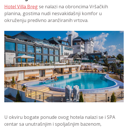
Hotel Villa Breg
se nalazi na obroncima Vršačkih
planina, gostima nudi nesvakidašnji komfor u
okruženju predivno aranžiranih vrtova.
U okviru bogate ponude ovog hotela nalazi se i SPA
centar sa unutrašnjim i spoljašnjim bazenom,