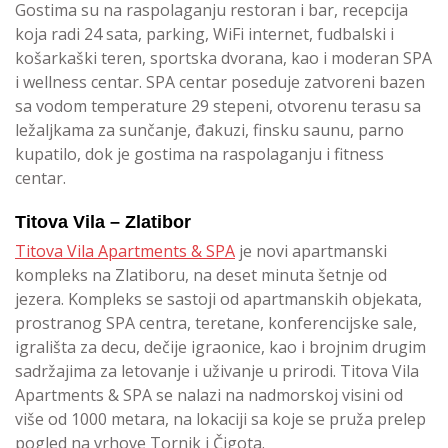
Gostima su na raspolaganju restoran i bar, recepcija
koja radi 24 sata, parking, WiFi internet, fudbalski i
košarkaški teren, sportska dvorana, kao i moderan SPA
i wellness centar. SPA centar poseduje zatvoreni bazen
sa vodom temperature 29 stepeni, otvorenu terasu sa
ležaljkama za sunčanje, đakuzi, finsku saunu, parno
kupatilo, dok je gostima na raspolaganju i fitness
centar.
Titova Vila – Zlatibor
Titova Vila Apartments & SPA
je novi apartmanski
kompleks na Zlatiboru, na deset minuta šetnje od
jezera. Kompleks se sastoji od apartmanskih objekata,
prostranog SPA centra, teretane, konferencijske sale,
igrališta za decu, dečije igraonice, kao i brojnim drugim
sadržajima za letovanje i uživanje u prirodi. Titova Vila
Apartments & SPA se nalazi na nadmorskoj visini od
više od 1000 metara, na lokaciji sa koje se pruža prelep
pogled na vrhove Tornik i Čigota.