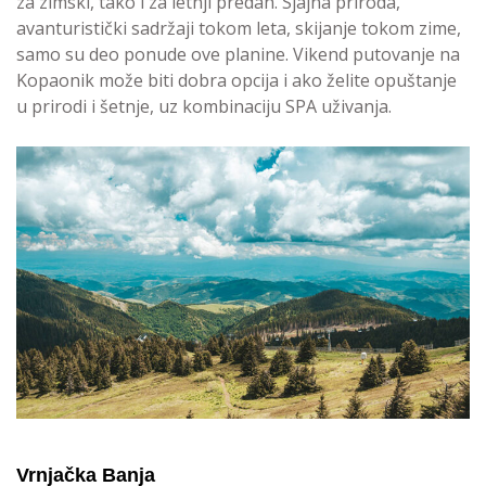
za zimski, tako i za letnji predah. Sjajna priroda,
avanturistički sadržaji tokom leta, skijanje tokom zime,
samo su deo ponude ove planine. Vikend putovanje na
Kopaonik može biti dobra opcija i ako želite opuštanje
u prirodi i šetnje, uz kombinaciju SPA uživanja.
Vrnjačka Banja