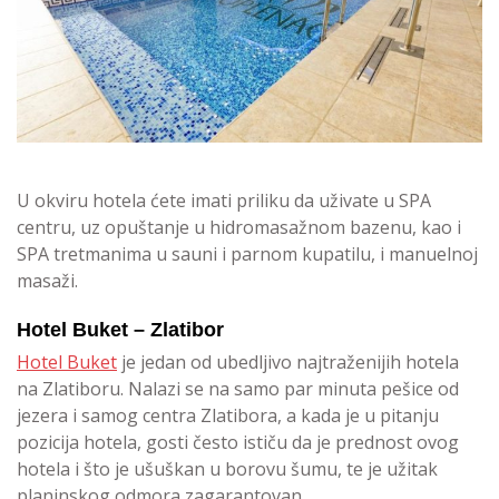
U okviru hotela ćete imati priliku da uživate u SPA
centru, uz opuštanje u hidromasažnom bazenu, kao i
SPA tretmanima u sauni i parnom kupatilu, i manuelnoj
masaži.
Hotel Buket – Zlatibor
Hotel Buket
je jedan od ubedljivo najtraženijih hotela
na Zlatiboru. Nalazi se na samo par minuta pešice od
jezera i samog centra Zlatibora, a kada je u pitanju
pozicija hotela, gosti često ističu da je prednost ovog
hotela i što je ušuškan u borovu šumu, te je užitak
planinskog odmora zagarantovan.