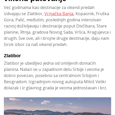
Već godinama kao destinacije za vikend predah
izdvajaju se Zlatibor,
Vrnjačka Banja
, Kopaonik, Fruška
Gora, Palić, međutim, poslednjih godina intenzivan
razvoj doživljavaju i destinacije poput Divčibara, Stare
planine, Rtnja, gradova Novog Sada, Vršca, Kragujevca i
drugih. Sve ove, ali i brojne druge destinacije, daju nam
širok izbor za naš vikend predah.
Zlatibor
Zlatibor je ubedljivo jedna od omiljenih domaćih
planina. Nalazi se u zapadnom delu Srbije i veoma je
dobro povezan, posebno sa centralnom Srbijom i
Beogradom. Izgradnjom novog autoputa Miloš Veliki
dolazak i iz glavnog grada je veoma jednostavan i brz.