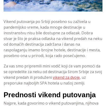
Vikend putovanja po Srbiji posebno su zaživela u
pandemijsko vreme, kada mnoge destinacije u
inostranstvu nisu bile dostupne za odlazak. Dobra
stvar je što je praksa odlaska na vikend predah na neku
od domaćih destinacija zadržana i danas na
raspolaganju imamo brojne hotele, destinacije i mesta,
posebno ona u prirodi, koja rado posećujemo.
Za vas smo pripremili mini vodič koji će vam pomoći da
se opredelite za neku od destinacija širom Srbije za svoj
vikend predah ili produženi
vikend za dvoje
, uz
preporuke najboljih SPA hotela u našoj zemlji.
Prednosti vikend putovanja
Najpre, kada govorimo o vikend putovanjima, njihova