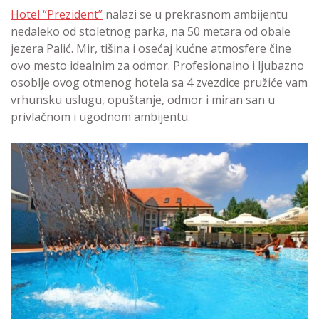
Hotel “Prezident”
nalazi se u prekrasnom ambijentu
nedaleko od stoletnog parka, na 50 metara od obale
jezera Palić. Mir, tišina i osećaj kućne atmosfere čine
ovo mesto idealnim za odmor. Profesionalno i ljubazno
osoblje ovog otmenog hotela sa 4 zvezdice pružiće vam
vrhunsku uslugu, opuštanje, odmor i miran san u
privlačnom i ugodnom ambijentu.