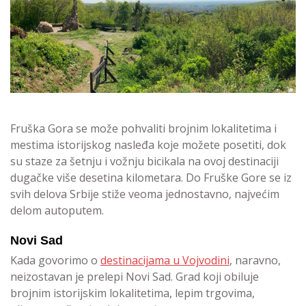
Fruška Gora se može pohvaliti brojnim lokalitetima i
mestima istorijskog nasleđa koje možete posetiti, dok
su staze za šetnju i vožnju bicikala na ovoj destinaciji
dugačke više desetina kilometara. Do Fruške Gore se iz
svih delova Srbije stiže veoma jednostavno, najvećim
delom autoputem.
Novi Sad
Kada govorimo o
destinacijama u Vojvodini
, naravno,
neizostavan je prelepi Novi Sad. Grad koji obiluje
brojnim istorijskim lokalitetima, lepim trgovima,