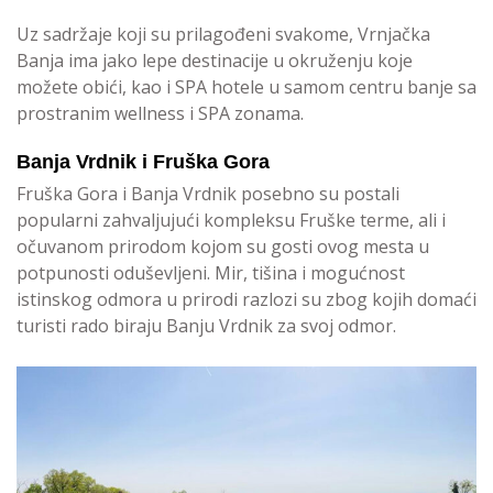
Uz sadržaje koji su prilagođeni svakome, Vrnjačka
Banja ima jako lepe destinacije u okruženju koje
možete obići, kao i SPA hotele u samom centru banje sa
prostranim wellness i SPA zonama.
Banja Vrdnik i Fruška Gora
Fruška Gora i Banja Vrdnik posebno su postali
popularni zahvaljujući kompleksu Fruške terme, ali i
očuvanom prirodom kojom su gosti ovog mesta u
potpunosti oduševljeni. Mir, tišina i mogućnost
istinskog odmora u prirodi razlozi su zbog kojih domaći
turisti rado biraju Banju Vrdnik za svoj odmor.