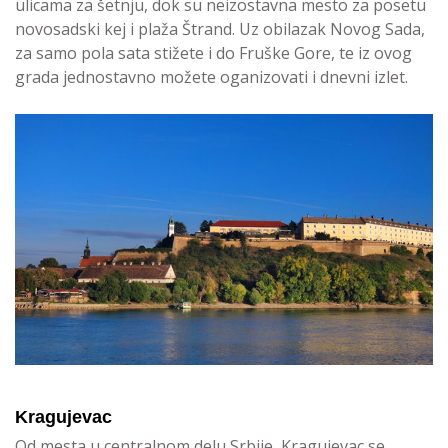
ulicama za šetnju, dok su neizostavna mesto za posetu
novosadski kej i plaža Štrand. Uz obilazak Novog Sada,
za samo pola sata stižete i do Fruške Gore, te iz ovog
grada jednostavno možete oganizovati i dnevni izlet.
Kragujevac
Od mesta u centralnom delu Srbije, Kragujevac se