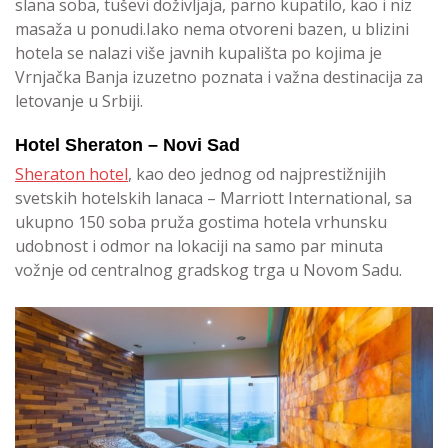
slana soba, tuševi doživljaja, parno kupatilo, kao i niz
masaža u ponudi.Iako nema otvoreni bazen, u blizini
hotela se nalazi više javnih kupališta po kojima je
Vrnjačka Banja izuzetno poznata i važna destinacija za
letovanje u Srbiji.
Hotel Sheraton – Novi Sad
Sheraton hotel
, kao deo jednog od najprestižnijih
svetskih hotelskih lanaca – Marriott International, sa
ukupno 150 soba pruža gostima hotela vrhunsku
udobnost i odmor na lokaciji na samo par minuta
vožnje od centralnog gradskog trga u Novom Sadu.