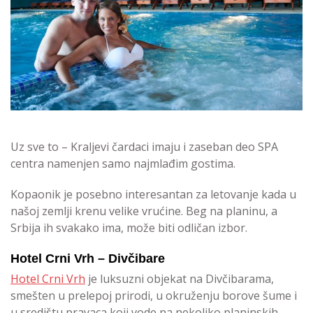
Uz sve to – Kraljevi čardaci imaju i zaseban deo SPA
centra namenjen samo najmlađim gostima.
Kopaonik je posebno interesantan za letovanje kada u
našoj zemlji krenu velike vrućine. Beg na planinu, a
Srbija ih svakako ima, može biti odličan izbor.
Hotel Crni Vrh – Divčibare
Hotel Crni Vrh
je luksuzni objekat na Divčibarama,
smešten u prelepoj prirodi, u okruženju borove šume i
u središtu pravaca koji vode na nekoliko planinskih