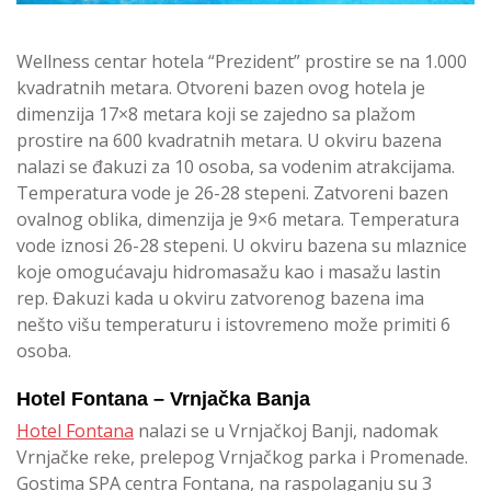
Wellness centar hotela “Prezident” prostire se na 1.000
kvadratnih metara. Otvoreni bazen ovog hotela je
dimenzija 17×8 metara koji se zajedno sa plažom
prostire na 600 kvadratnih metara. U okviru bazena
nalazi se đakuzi za 10 osoba, sa vodenim atrakcijama.
Temperatura vode je 26-28 stepeni. Zatvoreni bazen
ovalnog oblika, dimenzija je 9×6 metara. Temperatura
vode iznosi 26-28 stepeni. U okviru bazena su mlaznice
koje omogućavaju hidromasažu kao i masažu lastin
rep. Đakuzi kada u okviru zatvorenog bazena ima
nešto višu temperaturu i istovremeno može primiti 6
osoba.
Hotel Fontana – Vrnjačka Banja
Hotel Fontana
nalazi se u Vrnjačkoj Banji, nadomak
Vrnjačke reke, prelepog Vrnjačkog parka i Promenade.
Gostima SPA centra Fontana, na raspolaganju su 3