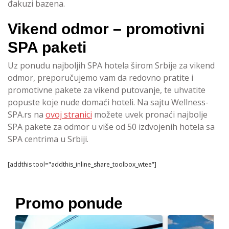
đakuzi bazena.
Vikend odmor – promotivni
SPA paketi
Uz ponudu najboljih SPA hotela širom Srbije za vikend
odmor, preporučujemo vam da redovno pratite i
promotivne pakete za vikend putovanje, te uhvatite
popuste koje nude domaći hoteli. Na sajtu Wellness-
SPA.rs na
ovoj stranici
možete uvek pronaći najbolje
SPA pakete za odmor u više od 50 izdvojenih hotela sa
SPA centrima u Srbiji.
[addthis tool="addthis_inline_share_toolbox_wtee"]
Promo ponude