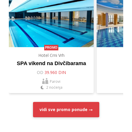
PROMO
Hotel Crni Vrh
Hot
SPA vikend na Divčibarama
Let
OD
39.960 DIN
O
Parovi
2 noćenja
vidi sve
promo ponude