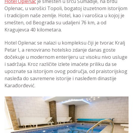
Hotel Oplenac
je smešten u srcu Šumadije, na brdu
Oplenac, u varošici Topoli, bogatoj izuzetnom istorijom
i tradicijom naše zemlje. Hotel, kao i varošica u kojoj je
smešten, od Beograda su udaljeni 76 km, a od
Kragujevca 40 kilometara.
Hotel Oplenac se nalazi u kompleksu čiji je tvorac Kralj
Petar I, a renovirano hotelsko zdanje danas goste
dočekuje u modernom enterijeru uz visoku nivo usluge
i sadržaja. Kroz različite izlete imaćete priliku da se
upoznate sa istorijom ovog područja, od praistorijskog
nasleđa do savremene istorije i nasleđem dinastije
Karađorđević.