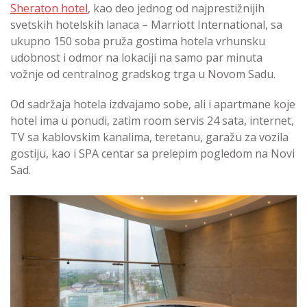
Sheraton hotel
, kao deo jednog od najprestižnijih
svetskih hotelskih lanaca – Marriott International, sa
ukupno 150 soba pruža gostima hotela vrhunsku
udobnost i odmor na lokaciji na samo par minuta
vožnje od centralnog gradskog trga u Novom Sadu.
Od sadržaja hotela izdvajamo sobe, ali i apartmane koje
hotel ima u ponudi, zatim room servis 24 sata, internet,
TV sa kablovskim kanalima, teretanu, garažu za vozila
gostiju, kao i SPA centar sa prelepim pogledom na Novi
Sad.