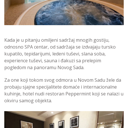
Kada je u pitanju omiljeni sadržaj mnogih gostiju,
odnosno SPA centar, od sadržaja se izdvajaju tursko
kupatilo, tepidarijumi, ledeni tuševi, slana soba,
experience tuševi, sauna i đakuzi sa prelepim
pogledom na panoramu Novog Sada.
Za one koji tokom svog odmora u Novom Sadu žele da
probaju sjajne specijalitete domaće i internacionalne
kuhinje, hotel nudi restoran Peppermint koji se nalazi u
okviru samog objekta.