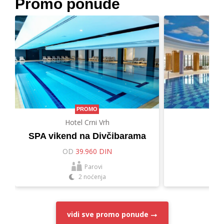
Promo ponude
PROMO
Hotel Crni Vrh
Hot
SPA vikend na Divčibarama
Let
OD
39.960 DIN
O
Parovi
2 noćenja
vidi sve
promo ponude