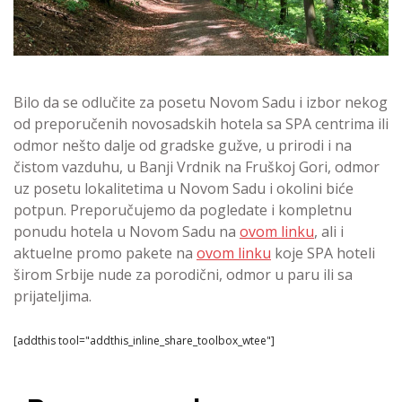
Bilo da se odlučite za posetu Novom Sadu i izbor nekog
od preporučenih novosadskih hotela sa SPA centrima ili
odmor nešto dalje od gradske gužve, u prirodi i na
čistom vazduhu, u Banji Vrdnik na Fruškoj Gori, odmor
uz posetu lokalitetima u Novom Sadu i okolini biće
potpun. Preporučujemo da pogledate i kompletnu
ponudu hotela u Novom Sadu na
ovom linku
, ali i
aktuelne promo pakete na
ovom linku
koje SPA hoteli
širom Srbije nude za porodični, odmor u paru ili sa
prijateljima.
[addthis tool="addthis_inline_share_toolbox_wtee"]