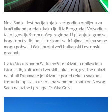
Novi Sad je destinacija koja je već godina omiljena za
kraći vikend predah, kako ljudi iz Beograda i Vojvodine,
tako i gostiju širom našeg regiona. U pitanju je grad sa
bogatom tradicijom, istorijom i sadržajima kojima se ne
mogu pohvaliti čak i brojni veći balkanski i evropski
gradovi.
Uz to što u Novom Sadu možete uživati u obilascima
istorijskih, kulturnih i verskih lokaliteta, grad se nalazi
na obali Dunava te je uživanje pored reke u svakom
trenutku opcija, a uz to – na samo pola sata od Novog
Sada nalazi se i prelepa Fruška Gora.