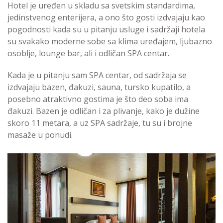
Hotel je uređen u skladu sa svetskim standardima,
jedinstvenog enterijera, a ono što gosti izdvajaju kao
pogodnosti kada su u pitanju usluge i sadržaji hotela
su svakako moderne sobe sa klima uređajem, ljubazno
osoblje, lounge bar, ali i odličan SPA centar.
Kada je u pitanju sam SPA centar, od sadržaja se
izdvajaju bazen, đakuzi, sauna, tursko kupatilo, a
posebno atraktivno gostima je što deo soba ima
đakuzi. Bazen je odličan i za plivanje, kako je dužine
skoro 11 metara, a uz SPA sadržaje, tu su i brojne
masaže u ponudi.