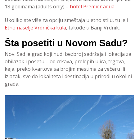
18 godinama (adults only) –
hotel Premier aqua
.
Ukoliko ste više za opciju smeštaja u etno stilu, tu je i
Etno naselje Vrdnička kula
, takođe u Banji Vrdnik.
Šta posetiti u Novom Sadu?
Novi Sad je grad koji nudi bezbroj sadržaja i lokacija za
obilazak i posetu – od crkava, prelepih ulica, trgova,
keja, preko kvartova sa brojim mestima za večeru ili
izlazak, sve do lokaliteta i destinacija u prirodi u okolini
grada.