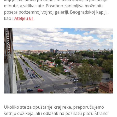
minute, a velika sate. Posebno zanimljiva može biti
poseta podzemnoj vojnoj galeriji, Beogradskoj kapiji,
kao i
Ateljeu 61
.
Ukoliko ste za opuštanje kraj reke, preporučujemo
šetnju duž keja, ali i odlazak na poznatu plažu Štrand