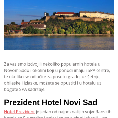
Za vas smo izdvojili nekoliko popularnih hotela u
Novom Sadu i okolini koji u ponudi imaju i SPA centre,
te ukoliko se odlučite za posetu gradu, uz šetnje,
obilaske i izlaske, možete se opustiti i u hotelu uz
bogate SPA sadržaje.
Prezident Hotel Novi Sad
Hotel Prezident
je jedan od najpoznatijih vojvođanskih
hotela sa 5 zvezdica i nalazi se na sjajnoj lokaciji – na