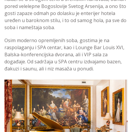
pored velelepne Bogoslovije Svetog Arsenija, a ono što
gosti zapaze odmah po dolasku je enterijer hotela
uređen u baroknom stilu, i to od samog hola, pa sve do
soba i nameštaja soba.
Osim moderno opremljenih soba, gostima je na
raspolaganju i SPA centar, kao i Lounge Bar Louis XVI,
Balska-konferencijska dvorana, ali i VIP sala za
događaje. Od sadržaja u SPA centru izdvajamo bazen,
đakuzi i saunu, ali i niz masaža u ponudi.