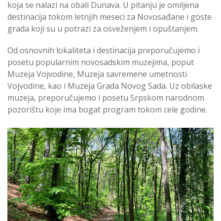
koja se nalazi na obali Dunava. U pitanju je omiljena
destinacija tokom letnjih meseci za Novosađane i goste
grada koji su u potrazi za osveženjem i opuštanjem.
Od osnovnih lokaliteta i destinacija preporučujemo i
posetu popularnim novosadskim muzejima, poput
Muzeja Vojvodine, Muzeja savremene umetnosti
Vojvodine, kao i Muzeja Grada Novog Sada. Uz obilaske
muzeja, preporučujemo i posetu Srpskom narodnom
pozorištu koje ima bogat program tokom cele godine.