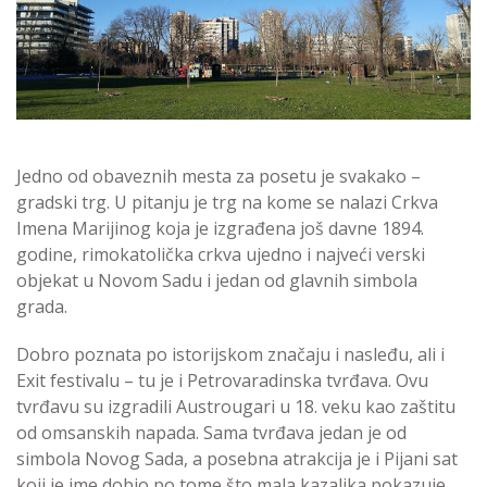
Jedno od obaveznih mesta za posetu je svakako –
gradski trg. U pitanju je trg na kome se nalazi Crkva
Imena Marijinog koja je izgrađena još davne 1894.
godine, rimokatolička crkva ujedno i najveći verski
objekat u Novom Sadu i jedan od glavnih simbola
grada.
Dobro poznata po istorijskom značaju i nasleđu, ali i
Exit festivalu – tu je i Petrovaradinska tvrđava. Ovu
tvrđavu su izgradili Austrougari u 18. veku kao zaštitu
od omsanskih napada. Sama tvrđava jedan je od
simbola Novog Sada, a posebna atrakcija je i Pijani sat
koji je ime dobio po tome što mala kazaljka pokazuje