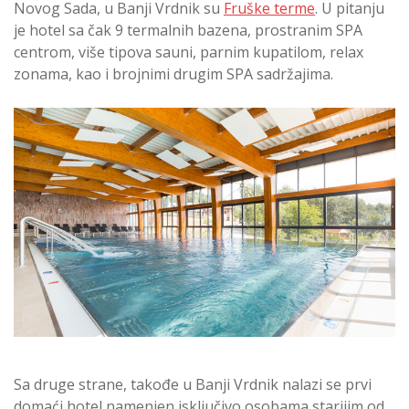
Novog Sada, u Banji Vrdnik su
Fruške terme
. U pitanju
je hotel sa čak 9 termalnih bazena, prostranim SPA
centrom, više tipova sauni, parnim kupatilom, relax
zonama, kao i brojnimi drugim SPA sadržajima.
Sa druge strane, takođe u Banji Vrdnik nalazi se prvi
domaći hotel namenjen isključivo osobama starijim od