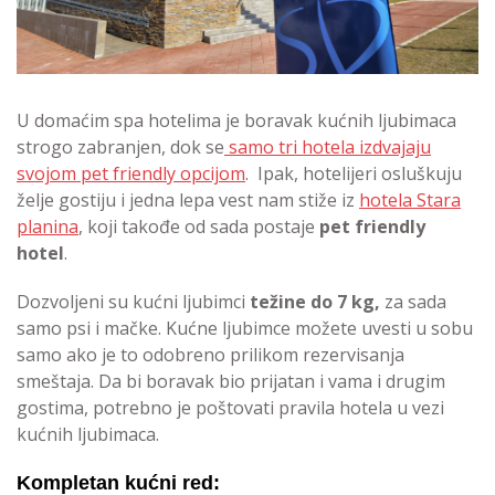
U domaćim spa hotelima je boravak kućnih ljubimaca
strogo zabranjen, dok se
samo tri hotela izdvajaju
svojom pet friendly opcijom
. Ipak, hotelijeri osluškuju
želje gostiju i jedna lepa vest nam stiže iz
hotela Stara
planina
, koji takođe od sada postaje
pet friendly
hotel
.
Dozvoljeni su kućni ljubimci
težine do 7 kg,
za sada
samo psi i mačke. Kućne ljubimce možete uvesti u sobu
samo ako je to odobreno prilikom rezervisanja
smeštaja. Da bi boravak bio prijatan i vama i drugim
gostima, potrebno je poštovati pravila hotela u vezi
kućnih ljubimaca.
Kompletan kućni red: