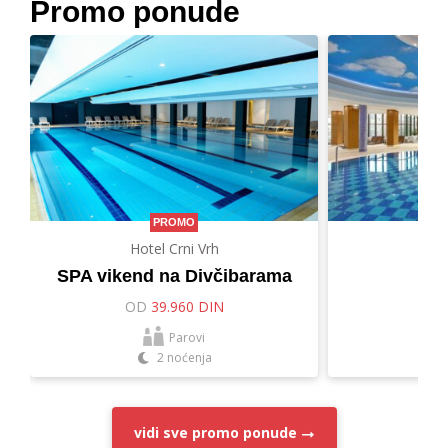
Promo ponude
PROMO
Hotel Crni Vrh
Hot
SPA vikend na Divčibarama
Let
OD
39.960 DIN
O
Parovi
2 noćenja
vidi sve
promo ponude