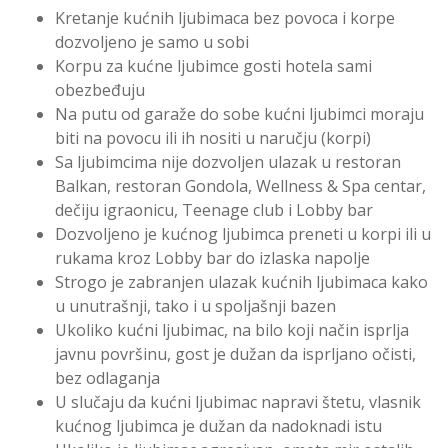
Kretanje kućnih ljubimaca bez povoca i korpe
dozvoljeno je samo u sobi
Korpu za kućne ljubimce gosti hotela sami
obezbeđuju
Na putu od garaže do sobe kućni ljubimci moraju
biti na povocu ili ih nositi u naručju (korpi)
Sa ljubimcima nije dozvoljen ulazak u restoran
Balkan, restoran Gondola, Wellness & Spa centar,
dečiju igraonicu, Teenage club i Lobby bar
Dozvoljeno je kućnog ljubimca preneti u korpi ili u
rukama kroz Lobby bar do izlaska napolje
Strogo je zabranjen ulazak kućnih ljubimaca kako
u unutrašnji, tako i u spoljašnji bazen
Ukoliko kućni ljubimac, na bilo koji način isprlja
javnu površinu, gost je dužan da isprljano očisti,
bez odlaganja
U slučaju da kućni ljubimac napravi štetu, vlasnik
kućnog ljubimca je dužan da nadoknadi istu