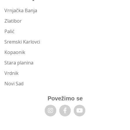
Vrnjačka Banja
Zlatibor
Palić
Sremski Karlovci
Kopaonik
Stara planina
Vrdnik
Novi Sad
Povežimo se