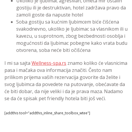
Ukoliko je ljubimac agresivan, ometa mir ostalih
gostiju ili je destruktivan, hotel zadržava pravo da
zamoli goste da napuste hotel
Soba gostiju sa kućnim ljubimcem biće čišćena
svakodnevno, ukoliko je ljubimac sa vlasnikom ili u
kavezu, u suprotnom, zbog bezbednosti osoblja i
mogućnosti da ljubimac pobegne kako vrata budu
otvorena, soba neće biti očišćena
I mi sa sajta
Wellness-spa.rs
znamo koliko će vlasnicima
pasa i mačaka ova informacija značiti. Često nam
prilikom prijema vaših rezervacija govorite da želite i
svog ljubimca da povedete na putovanje, obećavate da
će biti dobar, da nije veliki i da je prava maza. Nadamo
se da će spisak pet friendly hotela biti još veći.
[addthis tool="addthis_inline_share_toolbox_wtee"]