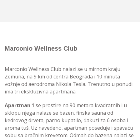
Marconio Wellness Club
Marconio Wellness Club nalazi se u mirnom kraju
Zemuna, na 9 km od centra Beograda i 10 minuta
vožnje od aerodroma Nikola Tesla. Trenutno u ponudi
ima tri ekskluzivna apartmana.
Apartman 1
se prostire na 90 metara kvadratnih i u
sklopu njega nalaze se bazen, finska sauna od
kedrovog drveta, parno kupatilo, đakuzi za 6 osoba i
aroma tuš. Uz navedeno, apartman poseduje i spavaću
sobu sa bračnim krevetom. Odmah do bazena nalazi se