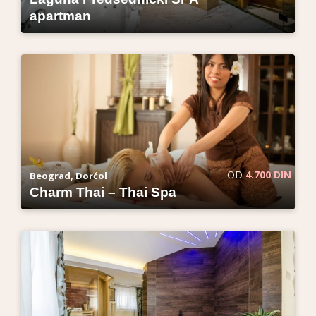
apartman
OD
4.700 DIN
Beograd, Dorćol
Charm Thai – Thai Spa