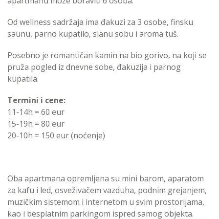
apartmanu može boraviti 6 osoba.
Od wellness sadržaja ima đakuzi za 3 osobe, finsku
saunu, parno kupatilo, slanu sobu i aroma tuš.
Posebno je romantičan kamin na bio gorivo, na koji se
pruža pogled iz dnevne sobe, đakuzija i parnog
kupatila.
Termini i cene:
11-14h = 60 eur
15-19h = 80 eur
20-10h = 150 eur (noćenje)
Oba apartmana opremljena su mini barom, aparatom
za kafu i led, osveživačem vazduha, podnim grejanjem,
muzičkim sistemom i internetom u svim prostorijama,
kao i besplatnim parkingom ispred samog objekta.