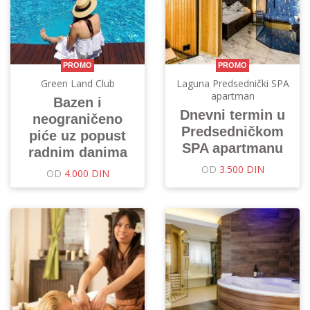
PROMO
PROMO
Green Land Club
Laguna Predsednički SPA
apartman
Bazen i
Dnevni termin u
neograničeno
Predsedničkom
piće uz popust
SPA apartmanu
radnim danima
OD
3.500 DIN
OD
4.000 DIN