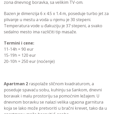
zona dnevnog boravka, sa velikim TV-om.
Bazen je dimenzija 6 x 4.5 x 1.4 m, poseduje turbo jet za
plivanje u mestu a voda u njemu je 30 stepeni.
Temperatura vode u đakuziju je 37 stepeni, a svako
sedalno mesto ima različiti tip masaže.
Termini i cene:
11-14h = 90 eur
15-19h = 120 eur
20-10h = 250 eur (noćenje)
Apartman 2
raspolaže sličnom kvadraturom, a
poseduje spavaću sobu, kuhinju sa šankom, dnevni
boravak i malu prostoriju sa pomoćnim ležajem. U
dnevnom boravku se nalazi velika ugaona garnitura
koja se lako može pretvoriti u bračni krevet, tako da u