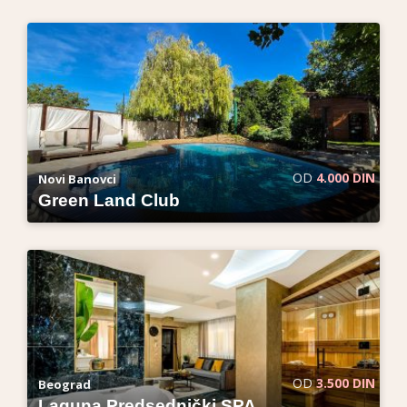
OD
4.000 DIN
Novi Banovci
Green Land Club
OD
3.500 DIN
Beograd
Laguna Predsednički SPA