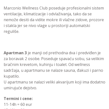
Marconio Wellness Club poseduje profesionalni sistem
ventilacije, klimatizacije i odvlaživanja, tako da se
nemože desiti da vidite mokre ili vlažne zidove, prozore
i stakla jer se nivo vlage u prostoriji automatski
reguliše.
Apartman 3
je manji od prethodna dva i predviđen je
za boravak 2 osobe. Poseduje spavaću sobu, sa velikim
bračnim krevetom, kuhinju i toalet. Od wellness
sadržaja, u apartmanu se nalaze sauna, đakuzi i parno
kupatilo.
U apartmanu se nalazi veliki akvarijum koji ima dodatno
umirujuće dejstvo.
Termini i cene:
11-14h = 60 eur