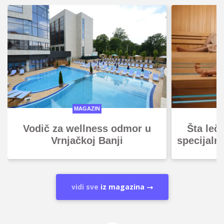
MAGAZIN
Vodič za wellness odmor u
Šta leč
Vrnjačkoj Banji
specijaln
vidi sve
iz magazina