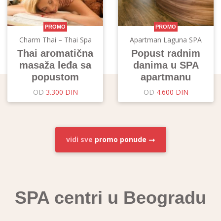
PROMO
PROMO
Charm Thai – Thai Spa
Apartman Laguna SPA
Thai aromatična
Popust radnim
masaža leđa sa
danima u SPA
popustom
apartmanu
OD
3.300 DIN
OD
4.600 DIN
vidi sve
promo ponude
SPA centri u Beogradu