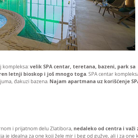
aj kompleksa:
velik SPA centar, teretana, bazeni, park sa
ren letnji bioskop i još mnogo toga
. SPA centar kompleks
rijuma, đakuzi bazena.
Najam apartmana uz korišćenje
SP
rnom i prijatnom delu Zlatibora,
nedaleko od centra i važi 
ija je idealna za one koji žele mir i beg od gužve, ali i za one k