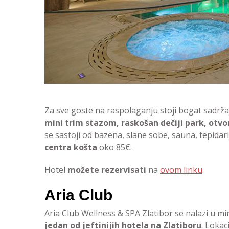
Za sve goste na raspolaganju stoji bogat sadrž
mini trim stazom, raskošan dečiji park, otvo
se sastoji od bazena, slane sobe, sauna, tepida
centra
košta
oko 85€.
Hotel
možete rezervisati
na
ovom linku
.
Aria Club
Aria Club Wellness & SPA Zlatibor se nalazi u mi
jedan od jeftinijih hotela na Zlatiboru
. Lokac