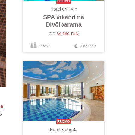
PROMO
Hotel Crni Vrh
SPA vikend na
Divčibarama
OD
39.960 DIN
Parovi
2 noćenja
li
o
PROMO
Hotel Sloboda