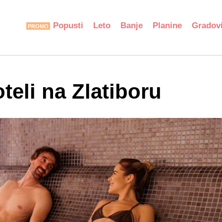
Popusti
Leto
Banje
Planine
Gradov
teli na Zlatiboru