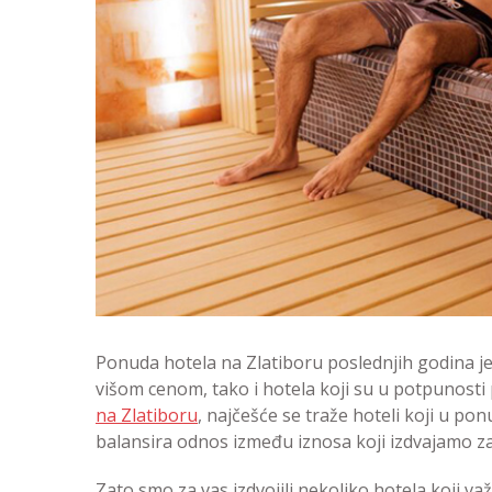
Ponuda hotela na Zlatiboru poslednjih godina j
višom cenom, tako i hotela koji su u potpunosti 
na Zlatiboru
, najčešće se traže hoteli koji u po
balansira odnos između iznosa koji izdvajamo za 
Zato smo za vas izdvojili nekoliko hotela koji važ