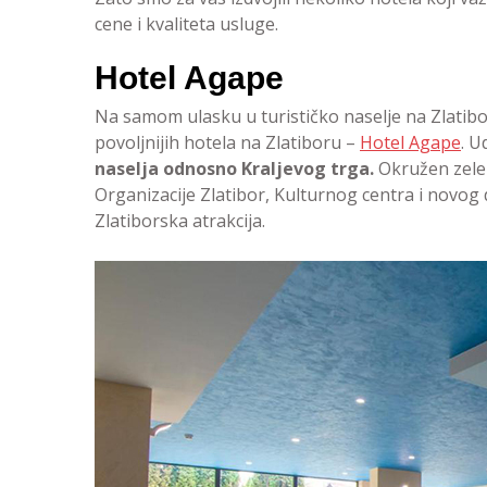
cene i kvaliteta usluge.
Hotel Agape
Na samom ulasku u turističko naselje na Zlatiboru
povoljnijih hotela na Zlatiboru –
Hotel Agape
. U
naselja odnosno Kraljevog trga.
Okružen zelen
Organizacije Zlatibor, Kulturnog centra i novo
Zlatiborska atrakcija.