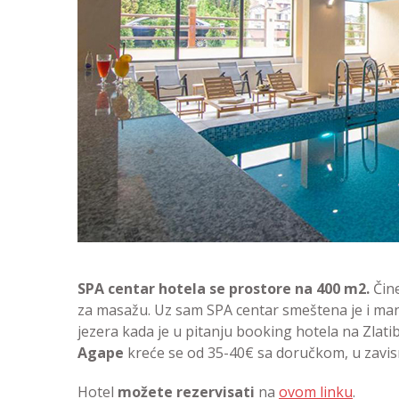
SPA centar hotela se prostore na 400 m2.
Čine
za masažu. Uz sam SPA centar smeštena je i manj
jezera kada je u pitanju booking hotela na Zlati
Agape
kreće se od 35-40€ sa doručkom, u zavis
Hotel
možete rezervisati
na
ovom linku
.