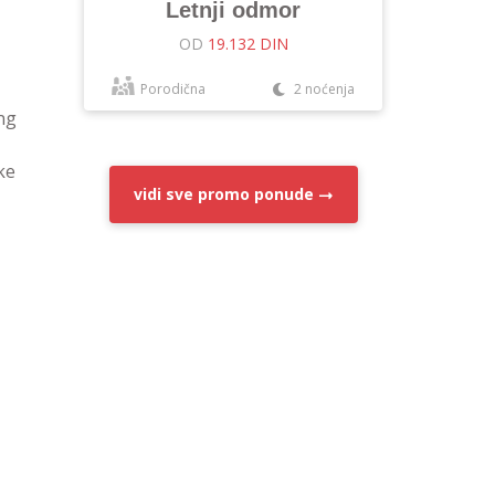
Letnji odmor
OD
19.132 DIN
Porodična
2 noćenja
ang
ke
vidi sve
promo ponude