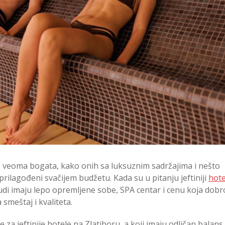
e veoma bogata, kako onih sa luksuznim sadržajima i nešto
prilagođeni svačijem budžetu. Kada su u pitanju jeftiniji
hote
nudi imaju lepo opremljene sobe, SPA centar i cenu koja dobr
smeštaj i kvaliteta.
e za jeftinije hotele na Zlatiboru, a koji imaju odličan balans