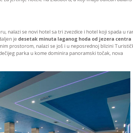
, nalazi se novi hotel sa tri zvezdice i hotel koji spada u r
daljen je
desetak minuta laganog hoda od jezera centra
im prostorom, nalazi se još i u neposrednoj blizini Turistič
g dečijeg parka u kome dominira panoramski točak, nova