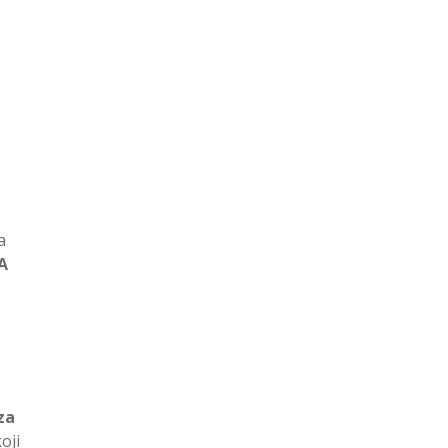
a
A
za
oji