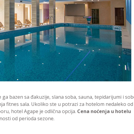
 ga bazen sa đakuzije, slana soba, sauna, tepidarijumi i sob
a fitnes sala. Ukoliko ste u potrazi za hotelom nedaleko od
boru, hotel Agape je odlična opcija.
Cena noćenja u hotelu
nosti od perioda sezone.