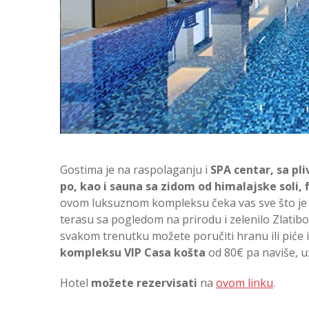
Gostima je na raspolaganju i
SPA centar, sa pl
po, kao i sauna sa zidom od himalajske soli,
ovom luksuznom kompleksu čeka vas sve što je 
terasu sa pogledom na prirodu i zelenilo Zlatibora
svakom trenutku možete poručiti hranu ili piće 
kompleksu VIP Casa košta
od 80€ pa naviše, u
Hotel
možete rezervisati
na
ovom linku
.