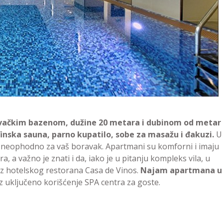
ivačkim bazenom, dužine 20 metara i dubinom od metar 
 finska sauna, parno kupatilo, sobe za masažu i đakuzi.
U
neophodno za vaš boravak. Apartmani su komforni i imaju
, a važno je znati i da, iako je u pitanju kompleks vila, u
iz hotelskog restorana Casa de Vinos.
Najam apartmana u
z uključeno korišćenje SPA centra za goste.