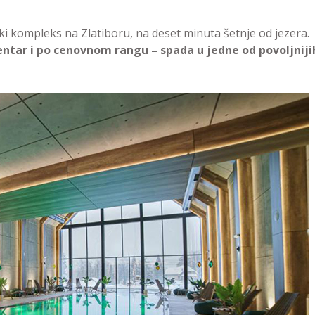
i kompleks na Zlatiboru, na deset minuta šetnje od jezera.
ntar i po cenovnom rangu – spada u jedne od povoljniji