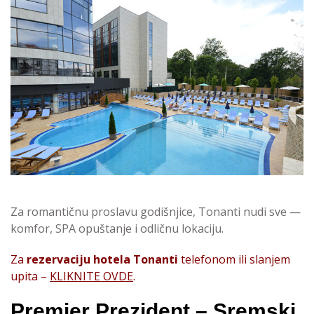
Za romantičnu proslavu godišnjice, Tonanti nudi sve —
komfor, SPA opuštanje i odličnu lokaciju.
Za
rezervaciju hotela Tonanti
telefonom ili slanjem
upita –
KLIKNITE OVDE
.
Premier Prezident – Sremski