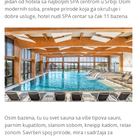
jedan od hotela sa najboljim SPA centrom u Srbiji. Osim
modernih soba, prelepe prirode koja ga okružuje i
dobre usluge, hotel nudi SPA centar sa čak 11 bazena.
Osim bazena, tu su svet sauna sa više tipova sauni,
parnim kupatilom, slanom sobom, kneipp kadom, relax
zonom. Savršen spoj prirode, mira i sadržaja za