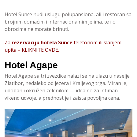
Hotel Sunce nudi uslugu polupansiona, ali i restoran sa
brojnim domaćim i internacionalnim jelima, te i o
obrocima ne morate brinuti.
Za
rezervaciju hotela Sunce
telefonom ili slanjem
upita –
KLIKNITE OVDE
.
Hotel Agape
Hotel Agape sa tri zvezdice nalazi se na ulazu u naselje
Zlatibor, nedaleko od jezera i Kraljevog trga. Miran je,
udoban i okružen zelenilom — idealno za intiman
vikend udvoje, a prednost je i zaista povoljna cena.