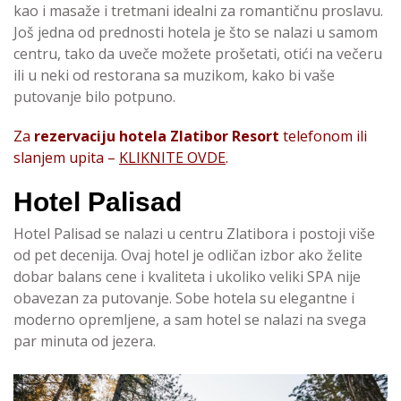
kao i masaže i tretmani idealni za romantičnu proslavu.
Još jedna od prednosti hotela je što se nalazi u samom
centru, tako da uveče možete prošetati, otići na večeru
ili u neki od restorana sa muzikom, kako bi vaše
putovanje bilo potpuno.
Za
rezervaciju hotela Zlatibor Resort
telefonom ili
slanjem upita –
KLIKNITE OVDE
.
Hotel Palisad
Hotel Palisad se nalazi u centru Zlatibora i postoji više
od pet decenija. Ovaj hotel je odličan izbor ako želite
dobar balans cene i kvaliteta i ukoliko veliki SPA nije
obavezan za putovanje. Sobe hotela su elegantne i
moderno opremljene, a sam hotel se nalazi na svega
par minuta od jezera.