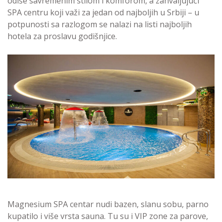
odiše savremenim stilom i komforom, a zahvaljujući
SPA centru koji važi za jedan od najboljih u Srbiji – u
potpunosti sa razlogom se nalazi na listi najboljih
hotela za proslavu godišnjice.
Magnesium SPA centar nudi bazen, slanu sobu, parno
kupatilo i više vrsta sauna. Tu su i VIP zone za parove,