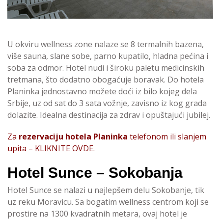
U okviru wellness zone nalaze se 8 termalnih bazena,
više sauna, slane sobe, parno kupatilo, hladna pećina i
soba za odmor. Hotel nudi i široku paletu medicinskih
tretmana, što dodatno obogaćuje boravak. Do hotela
Planinka jednostavno možete doći iz bilo kojeg dela
Srbije, uz od sat do 3 sata vožnje, zavisno iz kog grada
dolazite. Idealna destinacija za zdrav i opuštajući jubilej.
Za
rezervaciju hotela Planinka
telefonom ili slanjem
upita –
KLIKNITE OVDE
.
Hotel Sunce – Sokobanja
Hotel Sunce se nalazi u najlepšem delu Sokobanje, tik
uz reku Moravicu. Sa bogatim wellness centrom koji se
prostire na 1300 kvadratnih metara, ovaj hotel je