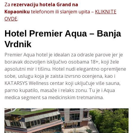
Za
rezervaciju hotela Grand na
Kopaoniku
telefonom ili slanjem upita –
KLIKNITE
OVDE
.
Hotel Premier Aqua – Banja
Vrdnik
Premier Aqua hotel je idealan za odrasle parove jer je
boravak dozvoljen isključivo osobama 18+, koji žele
apsolutni mir i tišinu. Hotel nudi elegantno opremljene
sobe, uslugu koja je zaista izvrsno ocenjena, kao i
KATARSYS Wellness centar koji uključuje više sauna,
parno kupatilo, masaže i relaks zonu. Tu je i Aqua
medica segment sa medicinskim tretmanima.