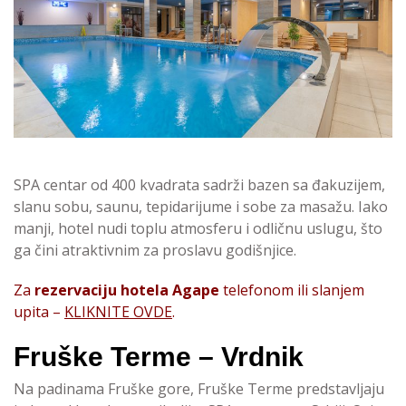
SPA centar od 400 kvadrata sadrži bazen sa đakuzijem,
slanu sobu, saunu, tepidarijume i sobe za masažu. Iako
manji, hotel nudi toplu atmosferu i odličnu uslugu, što
ga čini atraktivnim za proslavu godišnjice.
Za
rezervaciju hotela Agape
telefonom ili slanjem
upita –
KLIKNITE OVDE
.
Fruške Terme – Vrdnik
Na padinama Fruške gore, Fruške Terme predstavljaju