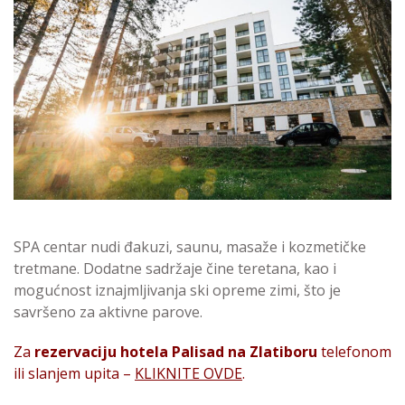
SPA centar nudi đakuzi, saunu, masaže i kozmetičke
tretmane. Dodatne sadržaje čine teretana, kao i
mogućnost iznajmljivanja ski opreme zimi, što je
savršeno za aktivne parove.
Za
rezervaciju hotela Palisad na Zlatiboru
telefonom
ili slanjem upita –
KLIKNITE OVDE
.