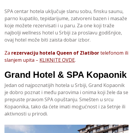
SPA centar hotela uključuje slanu sobu, finsku saunu,
parno kupatilo, tepidarijume, zatvoreni bazen i masaže
koje možete rezervisati i u paru. Za one koji traže
najbolji wellness hotel u Srbiji za proslavu godišnjice,
ovaj hotel može biti zaista dobar izbor.
Za
rezervaciju hotela Queen of Zlatibor
telefonom ili
slanjem upita –
KLIKNITE OVDE
.
Grand Hotel & SPA Kopaonik
Jedan od najpoznatijih hotela u Srbiji, Grand Kopaonik
je dobro poznat i među parovima i onima koji žele da se
prepuste pravom SPA opuštanju. Smešten u srcu
Kopaonika, tako da ćete imati mogućnost i za šetnje ili
aktivnosti u prirodi.