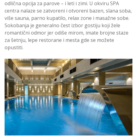
odlična opcija za parove – i leti i zimi. U okviru SPA
centra nalaze se zatvoreni i otvoreni bazen, slana soba,
više sauna, parno kupatilo, relax zone i masažne sobe.
Sokobanja je generalno čest izbor gostiju koji žele
romantični odmor jer odiše mirom, imate brojne staze
za šetnju, lepe restorane i mesta gde se možete
opustiti.