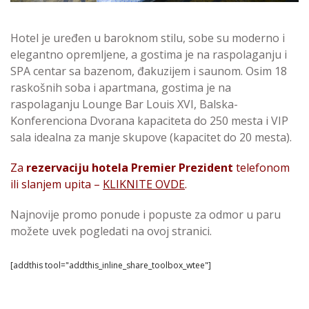
Hotel je uređen u baroknom stilu, sobe su moderno i
elegantno opremljene, a gostima je na raspolaganju i
SPA centar sa bazenom, đakuzijem i saunom. Osim 18
raskošnih soba i apartmana, gostima je na
raspolaganju Lounge Bar Louis XVI, Balska-
Konferenciona Dvorana kapaciteta do 250 mesta i VIP
sala idealna za manje skupove (kapacitet do 20 mesta).
Za
rezervaciju hotela Premier Prezident
telefonom
ili slanjem upita –
KLIKNITE OVDE
.
Najnovije promo ponude i popuste za odmor u paru
možete uvek pogledati na ovoj stranici.
[addthis tool="addthis_inline_share_toolbox_wtee"]