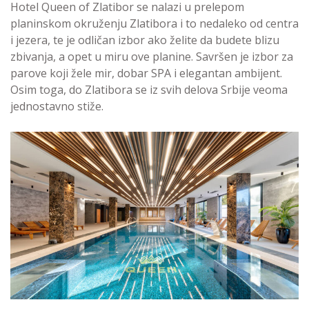
Hotel Queen of Zlatibor se nalazi u prelepom
planinskom okruženju Zlatibora i to nedaleko od centra
i jezera, te je odličan izbor ako želite da budete blizu
zbivanja, a opet u miru ove planine. Savršen je izbor za
parove koji žele mir, dobar SPA i elegantan ambijent.
Osim toga, do Zlatibora se iz svih delova Srbije veoma
jednostavno stiže.