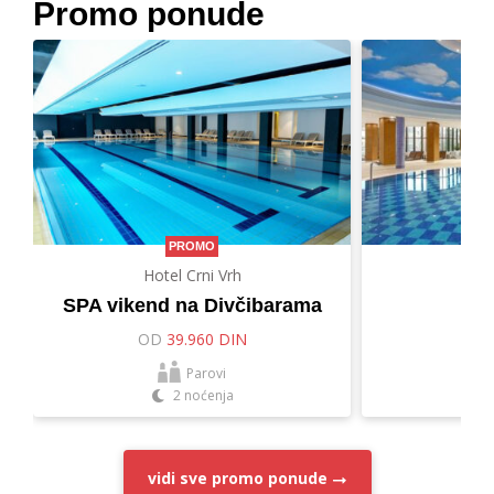
Promo ponude
PROMO
Hotel Crni Vrh
Hot
SPA vikend na Divčibarama
Let
OD
39.960 DIN
O
Parovi
2 noćenja
vidi sve
promo ponude