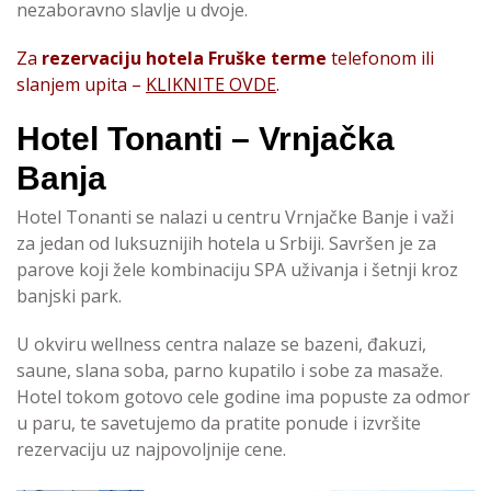
nezaboravno slavlje u dvoje.
Za
rezervaciju hotela Fruške terme
telefonom ili
slanjem upita –
KLIKNITE OVDE
.
Hotel Tonanti – Vrnjačka
Banja
Hotel Tonanti se nalazi u centru Vrnjačke Banje i važi
za jedan od luksuznijih hotela u Srbiji. Savršen je za
parove koji žele kombinaciju SPA uživanja i šetnji kroz
banjski park.
U okviru wellness centra nalaze se bazeni, đakuzi,
saune, slana soba, parno kupatilo i sobe za masaže.
Hotel tokom gotovo cele godine ima popuste za odmor
u paru, te savetujemo da pratite ponude i izvršite
rezervaciju uz najpovoljnije cene.