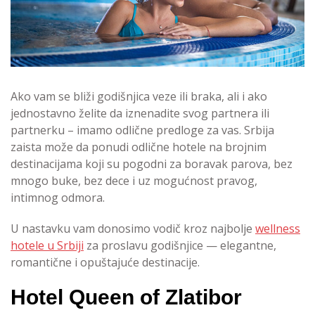
Ako vam se bliži godišnjica veze ili braka, ali i ako
jednostavno želite da iznenadite svog partnera ili
partnerku – imamo odlične predloge za vas. Srbija
zaista može da ponudi odlične hotele na brojnim
destinacijama koji su pogodni za boravak parova, bez
mnogo buke, bez dece i uz mogućnost pravog,
intimnog odmora.
U nastavku vam donosimo vodič kroz najbolje
wellness
hotele u Srbiji
za proslavu godišnjice — elegantne,
romantične i opuštajuće destinacije.
Hotel Queen of Zlatibor