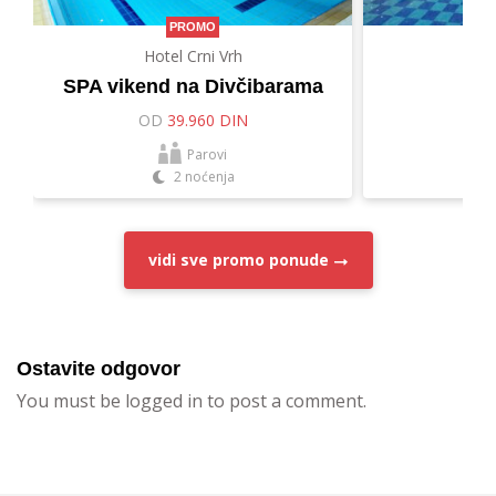
PROMO
Hotel Crni Vrh
Hot
SPA vikend na Divčibarama
Let
OD
39.960 DIN
O
Parovi
2 noćenja
vidi sve
promo ponude
Ostavite odgovor
You must be logged in to post a comment.