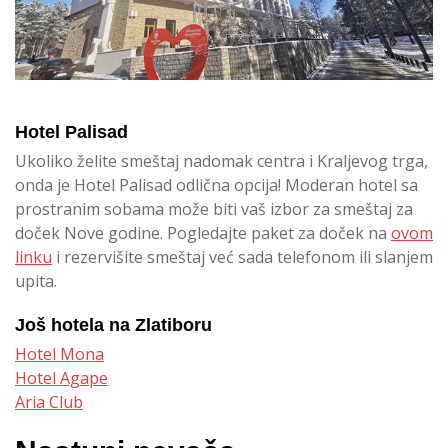
Hotel Palisad
Ukoliko želite smeštaj nadomak centra i Kraljevog trga,
onda je Hotel Palisad odlična opcija! Moderan hotel sa
prostranim sobama može biti vaš izbor za smeštaj za
doček Nove godine. Pogledajte paket za doček na
ovom
linku
i rezervišite smeštaj već sada telefonom ili slanjem
upita.
Još hotela na Zlatiboru
Hotel Mona
Hotel Agape
Aria Club