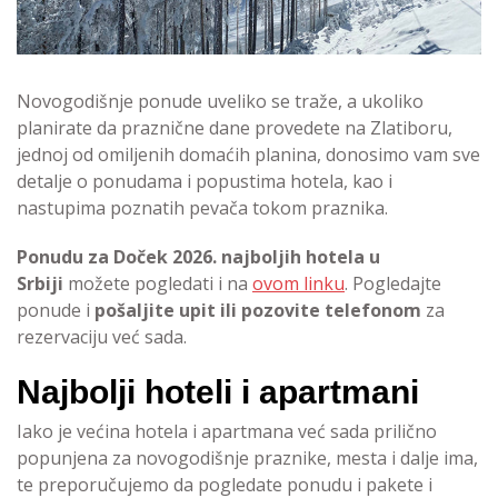
Novogodišnje ponude uveliko se traže, a ukoliko
planirate da praznične dane provedete na Zlatiboru,
jednoj od omiljenih domaćih planina, donosimo vam sve
detalje o ponudama i popustima hotela, kao i
nastupima poznatih pevača tokom praznika.
Ponudu za Doček 2026. najboljih hotela u
Srbiji
možete pogledati i na
ovom linku
. Pogledajte
ponude i
pošaljite upit ili pozovite telefonom
za
rezervaciju već sada.
Najbolji hoteli i apartmani
Iako je većina hotela i apartmana već sada prilično
popunjena za novogodišnje praznike, mesta i dalje ima,
te preporučujemo da pogledate ponudu i pakete i