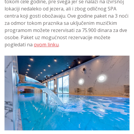
tokom cele godine, pre svega jer se nalazi na izvrsnoj
lokaciji nedaleko od jezera, ali i zbog odličnog SPA
centra koji gosti obožavaju. Ove godine paket na 3 noći
za odmor tokom praznika sa uključenim muzičkim
programom možete rezervisati za 75.900 dinara za dve
osobe. Paket uz mogućnost rezervacije možete
pogledati na
ovom linku
.