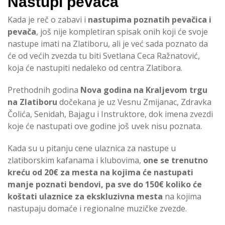
Nastupi pevača
Kada je reč o zabavi i
nastupima poznatih pevačica i
pevača
, još nije kompletiran spisak onih koji će svoje
nastupe imati na Zlatiboru, ali je već sada poznato da
će od većih zvezda tu biti Svetlana Ceca Ražnatović,
koja će nastupiti nedaleko od centra Zlatibora.
Prethodnih godina
Nova godina na Kraljevom trgu
na Zlatiboru
dočekana je uz Vesnu Zmijanac, Zdravka
Čolića, Senidah, Bajagu i Instruktore, dok imena zvezdi
koje će nastupati ove godine još uvek nisu poznata.
Kada su u pitanju cene ulaznica za nastupe u
zlatiborskim kafanama i klubovima,
one se trenutno
kreću od 20€ za mesta na kojima će nastupati
manje poznati bendovi, pa sve do 150€ koliko će
koštati ulaznice za ekskluzivna mesta
na kojima
nastupaju domaće i regionalne muzičke zvezde.