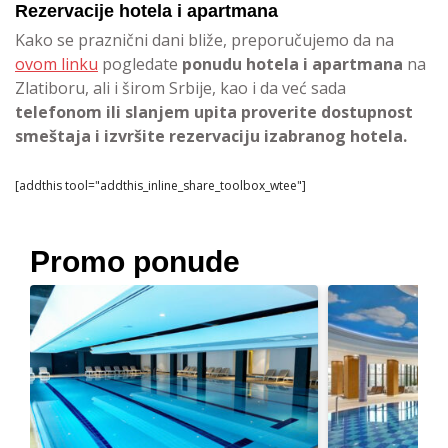
Rezervacije hotela i apartmana
Kako se praznični dani bliže, preporučujemo da na
ovom linku
pogledate
ponudu hotela i apartmana
na
Zlatiboru, ali i širom Srbije, kao i da već sada
telefonom ili slanjem upita proverite dostupnost
smeštaja i izvršite rezervaciju izabranog hotela.
[addthis tool="addthis_inline_share_toolbox_wtee"]
Promo ponude